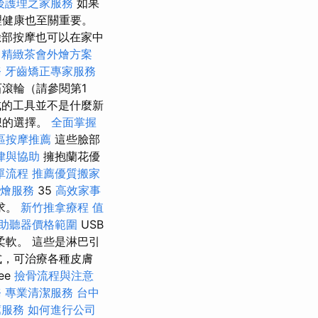
後護理之家服務
如果
理健康也至關重要。
臉部按摩也可以在家中
務
精緻茶會外燴方案
務
牙齒矯正專家服務
滾輪（請參閱第1
的工具並不是什麼新
想的選擇。
全面掌握
區按摩推薦
這些臉部
律與協助
擁抱蘭花優
單流程
推薦優質搬家
燴服務
35
高效家事
求。
新竹推拿療程
值
助聽器價格範圍
USB
柔軟。 這些是淋巴引
式，可治療各種皮膚
ee
撿骨流程與注意
務
專業清潔服務
台中
薦服務
如何進行公司