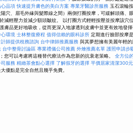
點心品項
快速提升膚色的美白方案
專業牙醫診所服務
玉石滾輪按
太陽穴、眉毛外緣與髮際線之間）兩側打圈按摩，可緩解頭痛、眼
於減輕壓力並減少額頭皺紋。 以打圈方式輕輕按壓並按摩該穴位
護膚品更好地吸收，從而更深入地滲透到皮膚中並更有效地發
中心環境
士林整復療程
值得信賴的眼科診所
定期進行臉部按摩是
會計師提供稅務諮詢
台中律師推薦服務
與其夢想擁有美麗年輕的
法
台中整骨討論區
專業禮儀公司推薦
外燴推薦名單
護照申請步
；您可以考慮將這種替代療法作為您新的抗衰老策略。
全方位的
公司服務
精緻茶會點心選擇
了解假牙的選擇
平價居家清潔300
大優點是完全自然且幾乎免費。