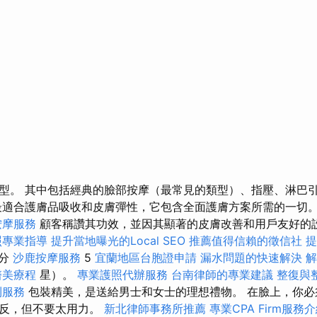
型。 其中包括經典的臉部按摩（最常見的類型）、指壓、淋巴
最適合護膚品吸收和皮膚彈性，它包含全面護膚方案所需的一切。 
按摩服務
顧客稱讚其功效，並因其顯著的皮膚改善和用戶友好的設
照專業指導
提升當地曝光的Local SEO
推薦值得信賴的徵信社
提
滿分
沙鹿按摩服務
5
宜蘭地區台胞證申請
漏水問題的快速解決
解
醫美療程
星）。
專業護照代辦服務
台南律師的專業建議
整復與
利服務
包裝精美，是送給男士和女士的理想禮物。 在臉上，你必
相反，但不要太用力。
新北律師事務所推薦
專業CPA Firm服務