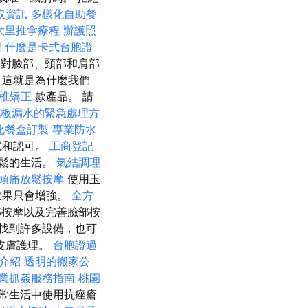
取資訊
多樣化自助餐
大里推拿療程
辦護照
理
什麼是卡式台胞證
是對臉部、頸部和肩部
 這就是為什麼我們
脊椎矯正
款產品。 請
花板漏水的緊急處理方
化餐盒訂製
專業防水
試和認可。
工商登記
鬆的生活。
氣結調理
頭痛放鬆按摩
使用玉
效果只會增強。
全方
按摩以及完善臉部按
找到許多設備，也可
皮膚護理。
台胞證過
介紹
透明的搬家公
業抓姦服務指南
桃園
常生活中使用抗痤瘡