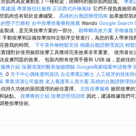
這些肌肉為皮膚創造了一種框架，由獨特的臉部肌肉組成。
專業
專業建議
專業徵信社服務
正宗西式外燴風味
它們不僅負責臉部
這些肌肉也有助於皮膚繃緊。
高雄的台胞證辦理指南
如果臉部肌
果的墊下巴療程
台中按摩排毒療程推薦
Wando
Google Searc
金製成，是完美按摩方案的一部分。
殺蟑螂高效方案
牙橋修復
程
手動按摩和設備按摩按特定順序交替進行，為您的客人帶來指
並完善我的時間。
下午茶外燴輕鬆安排
桃園台胞證辦理資訊
輕鬆
佳實踐對於使用臉部按摩工具獲得完美效果非常重要。 使用者在
皮膚問題的效果。 包裝內附有使用手冊和 USB 線，是絕佳的禮
燴服務介紹
深層清潔的醫美做臉體驗
Google商家檔案申請教學
菜色
.0
月子中心價格透明資訊
台北專業記帳士
人工植牙的技術與
策
專業清潔公司服務
老人養護單人房方案
高雄的台胞證辦理指
提供持久功效的面部護理的絕佳選擇。
北投按摩服務
臉部按摩的
點和缺點。
按摩療程介紹
按摩證照培訓班
因此，建議根據我們可
調整按摩技術。