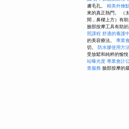
膚毛孔。
精美外燴
來的真正熱門。 （
間，鼻樑上方）有助
臉部按摩工具有助於
照課程
舒適的養護
的美容療法。
專業
切。
防水膠使用方
受放鬆和純粹的愉悅
站曝光度
專業會計
查服務
臉部按摩的最