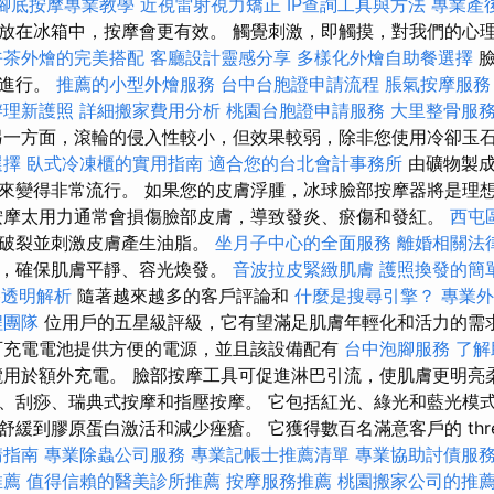
腳底按摩專業教學
近視雷射視力矯正
IP查詢工具與方法
專業產
放在冰箱中，按摩會更有效。 觸覺刺激，即觸摸，對我們的心
午茶外燴的完美搭配
客廳設計靈感分享
多樣化外燴自助餐選擇
輪進行。
推薦的小型外燴服務
台中台胞證申請流程
脹氣按摩服
辦理新護照
詳細搬家費用分析
桃園台胞證申請服務
大里整骨服
一方面，滾輪的侵入性較小，但效果較弱，除非您使用冷卻玉石
選擇
臥式冷凍櫃的實用指南
適合您的台北會計事務所
由礦物製成
來變得非常流行。 如果您的皮膚浮腫，冰球臉部按摩器將是理
摩太用力通常會損傷臉部皮膚，導致發炎、瘀傷和發紅。
西屯
膚破裂並刺激皮膚產生油脂。
坐月子中心的全面服務
離婚相關法
物，確保肌膚平靜、容光煥發。
音波拉皮緊緻肌膚
護照換發的簡
價格透明解析
隨著越來越多的客戶評論和
什麼是搜尋引擎？
專業外
程團隊
位用戶的五星級評級，它有望滿足肌膚年輕化和活力的需
充電電池提供方便的電源，並且該設備配有
台中泡腳服務
了解
用於額外充電。 臉部按摩工具可促進淋巴引流，使肌膚更明亮
、刮痧、瑞典式按摩和指壓按摩。 它包括紅光、綠光和藍光模
舒緩到膠原蛋白激活和減少痤瘡。 它獲得數百名滿意客戶的 thr
請指南
專業除蟲公司服務
專業記帳士推薦清單
專業協助討債服
推薦
值得信賴的醫美診所推薦
按摩服務推薦
桃園搬家公司的推