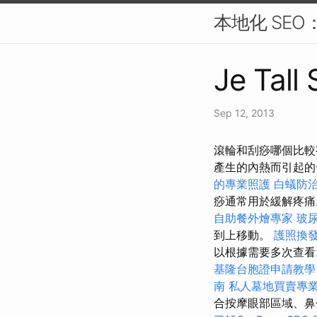
本地化 SE
Je Tall
Sep 12, 2013
滾輪和刮痧哪個比較
產生的內熱而引起
的專業照護
白蟻防
痧通常用於緩解疼
自助餐外燴專家
玻
到上移動。
護照換
以根據需要多次查看
基隆台胞證申請教學
南
私人墓地買賣專
合按摩眼部區域、