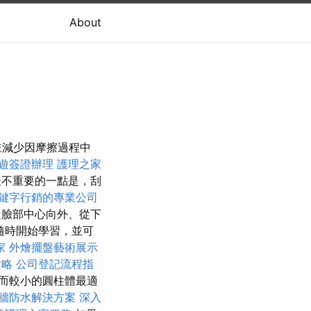
About
並減少因摩擦過程中
遊簽證辦理
護理之家
不重要的一點是，刮
鍵字行銷的專業公司
臉部中心向外、從下
隨時開始學習，並可
家
外燴擺盤藝術展示
攻略
公司登記流程指
而較小的圓柱體最適
牆防水解決方案
深入