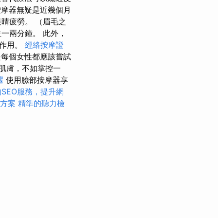
摩器無疑是近幾個月
睛疲勞。 （眉毛之
一兩分鐘。 此外，
揮作用。
經絡按摩證
每個女性都應該嘗試
肌膚，不如掌控一
驟
使用臉部按摩器享
SEO服務，提升網
元方案
精準的聽力檢