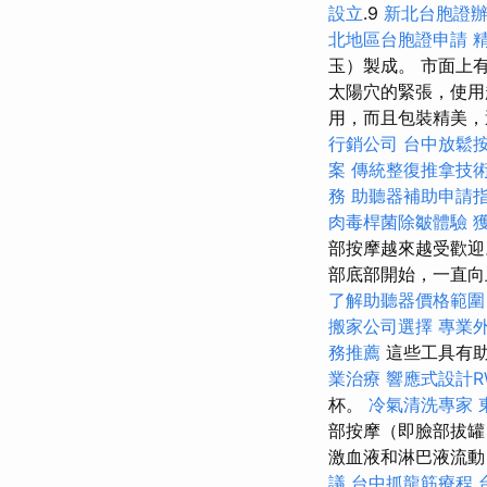
設立
.9
新北台胞證
北地區台胞證申請
玉）製成。 市面上
太陽穴的緊張，使用
用，而且包裝精美，
行銷公司
台中放鬆
案
傳統整復推拿技
務
助聽器補助申請
肉毒桿菌除皺體驗
部按摩越來越受歡迎
部底部開始，一直
了解助聽器價格範圍
搬家公司選擇
專業
務推薦
這些工具有
業治療
響應式設計R
杯。
冷氣清洗專家
部按摩（即臉部拔
激血液和淋巴液流動
議
台中抓龍筋療程