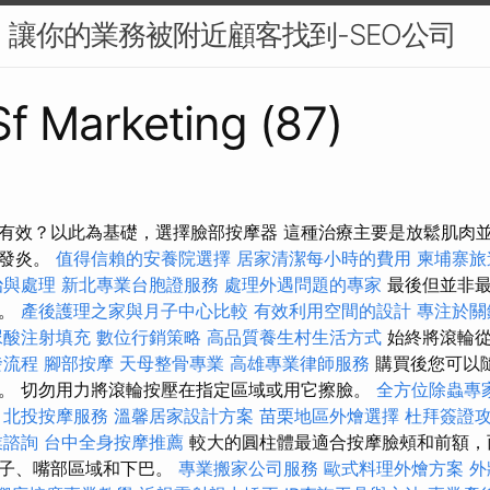
O：讓你的業務被附近顧客找到-SEO公司
 Sf Marketing (87)
有效？以此為基礎，選擇臉部按摩器 這種治療主要是放鬆肌肉
的發炎。
值得信賴的安養院選擇
居家清潔每小時的費用
柬埔寨旅
治與處理
新北專業台胞證服務
處理外遇問題的專家
最後但並非最
痛。
產後護理之家與月子中心比較
有效利用空間的設計
專注於關
尿酸注射填充
數位行銷策略
高品質養生村生活方式
始終將滾輪從
發流程
腳部按摩
天母整骨專業
高雄專業律師服務
購買後您可以
。 切勿用力將滾輪按壓在指定區域或用它擦臉。
全方位除蟲專
北投按摩服務
溫馨居家設計方案
苗栗地區外燴選擇
杜拜簽證
業諮詢
台中全身按摩推薦
較大的圓柱體最適合按摩臉頰和前額，
鼻子、嘴部區域和下巴。
專業搬家公司服務
歐式料理外燴方案
外