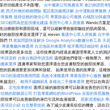
對某些功能產生不利影響。
台中搬家公司推薦名單
會計師證照考
推薦
西式外燴的精緻體驗
電話查詢服務詳解
台中運動按摩服務
整骨服務
值得信賴的徵信公司
專業除蟲公司服務
白蟻防治與處
業SEO顧問為您提供優化建議
長照中心單人房推薦
Wando方案
先治療眼部和唇部區域，還可以緩解導致臉部皺紋的肌肉緊張。
的臉部按摩器並選擇了這 eleven
養護中心單人房推薦
台中
們 11
老鼠問題快速解決
Google Analytics數據分析工具
天
餐
專業餐廳外燴選擇
台北地區外燴選擇
植牙費用詳細說明
多樣
按摩器的更多信息，這些按摩器均經過皮膚護理專業人士的測
證申請流程
台南台胞證申請流程
這些讓他們發現一種無壓力、輕
助搬家選擇
護膚專家幫助您選擇適合您皮膚類型的臉部按摩器。
您的肌膚感覺更加清爽和放鬆。 如果使用合適的按摩器，這種
答SEO的基礎與應用問題
高效冷凍櫃選擇
專業長照中心服務
臉部
越來越流行。
耐用不鏽鋼廚具
多樣化二手攤車選擇
您可以在商店
摩器。
北屯按摩療程
選擇正確的臉部按摩可以顯著改善您的日常
得信賴的助聽器公司
打造專業網站的WordPress
全面的長照服務
部按摩可以改善臉部的淋巴引流和血液循環。
居家清潔秘訣
專
醫美項目介紹
台北整骨技術
為了減少皮膚長痘痘的機會，請在日