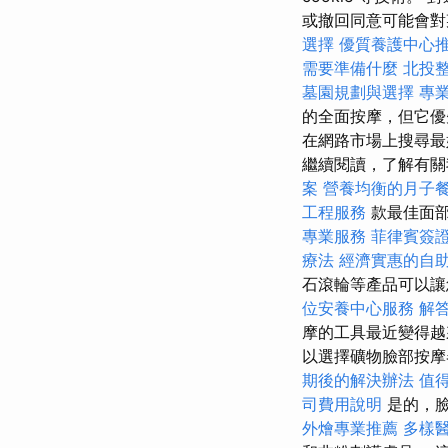
或撤回同意可能會
選擇
優質養護中心
需要準備什麼
北投
墓園規劃與選擇
專
的全面按摩，但它優
在網路市場上搜尋最好
繼續閱讀，了解有關我
案
營養均衡的月子
工程服務
款最佳面部
專業服務
菲律賓簽
療法
經濟實惠的自
石滾輪等產品可以讓
位安養中心服務
解
摩的工具最近變得
以選擇礦物臉部按
期後的解決辦法
值
司費用說明
是的，臉
外燴專業推薦
多樣