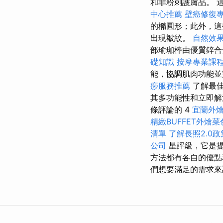
和非粉刺護膚品。 
中心推薦
壁癌修復
的橢圓形；此外，
出現皺紋。
自然效
部瑜珈棒由優質鋅合
礎知識
按摩專業課
能，協調肌肉功能
痧服務推薦
了解最
其多功能性和立即解決
條評論的 4
宜蘭外
精緻BUFFET外燴
清單
了解長照2.0政
公司
星評級，它是
方法都有各自的優
們想要滿足的需求來