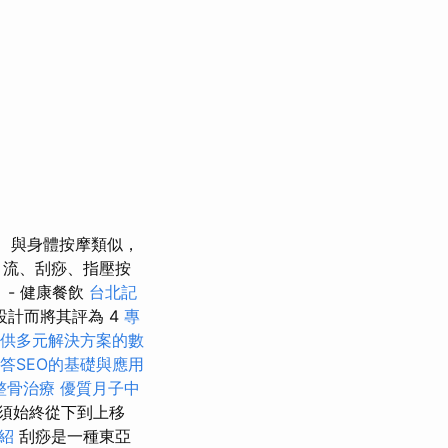
與身體按摩類似，
引流、刮痧、指壓按
- 健康餐飲
台北記
計而將其評為 4
專
供多元解決方案的數
答SEO的基礎與應用
整骨治療
優質月子中
須始終從下到上移
介紹
刮痧是一種東亞