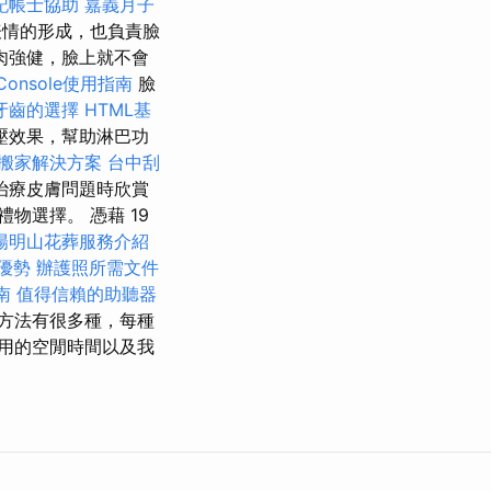
記帳士協助
嘉義月子
表情的形成，也負責臉
肉強健，臉上就不會
h Console使用指南
臉
牙齒的選擇
HTML基
壓效果，幫助淋巴功
搬家解決方案
台中刮
治療皮膚問題時欣賞
物選擇。 憑藉 19
陽明山花葬服務介紹
優勢
辦護照所需文件
南
值得信賴的助聽器
方法有很多種，每種
用的空閒時間以及我