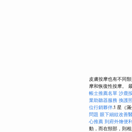
皮膚按摩也有不同類
摩和恢復性按摩。 
帳士推薦名單
沙鹿
業助聽器服務
換護
位行銷夥伴
.1 星（
問題
眼下細紋改善
心推薦
到府外燴便
動，而在頸部，則