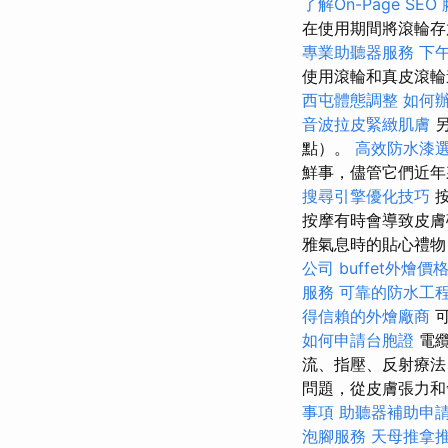
了解On-Page SEO
在使用期間將滾輪存
專業助聽器服務
下
使用滾輪和真皮滾
西屯體態調整
如何
音波拉皮緊緻肌膚
另
點）。
高效防水漆
鮮事，儘管它們近年
搜尋引擎優化技巧
按
按摩有時會導致皮
雅氣息時的貼心禮
公司
buffet外燴
服務
可靠的防水工
得信賴的外燴廠商
可
如何申請台胞證
電纜
流、指壓、反射療法
問題，從皮膚張力和
事項
助聽器補助申
泡腳服務
天母推拿