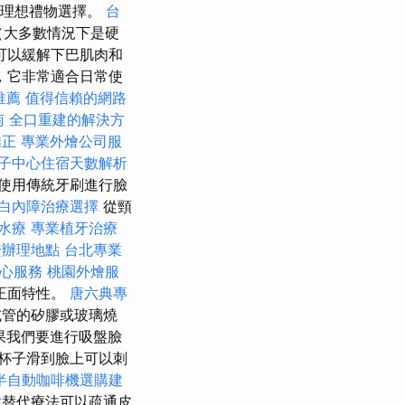
的理想禮物選擇。
台
（大多數情況下是硬
可以緩解下巴肌肉和
，它非常適合日常使
推薦
值得信賴的網路
南
全口重建的解決方
矯正
專業外燴公司服
子中心住宿天數解析
使用傳統牙刷進行臉
白內障治療選擇
從頸
水療
專業植牙治療
證辦理地點
台北專業
心服務
桃園外燴服
正面特性。
唐六典專
試管的矽膠或玻璃燒
果我們要進行吸盤臉
杯子滑到臉上可以刺
半自動咖啡機選購建
替代療法可以疏通皮