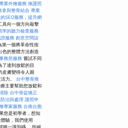
專業外燴服務
換護照
推拿與整骨結合
專業
的SEO服務，提升網
工具向一個方向敲擊
精準的聽力檢查服務
胞證服務
創意空間設
為第一個將革命性按
出色的整體方法創造
事務所服務
嘗試不同
為了達到放鬆的目
的皮膚變得令人困
復活力。
台中整骨推
療主要幫助您放鬆和
清除
台中骨盆矯正
蟻防治與處理
護照申
燴專家服務
台南台胞
果您是初學者，想知
佳體驗，我們使用
或唯一識別碼。 拒絕