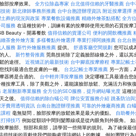
的臉部按摩效果。
全方位除蟲專家
台北值得信賴的牙醫推薦
台中
漏技術
新北律師事務所推薦
台中台胞證辦理資訊
附近按摩選擇
灣土葬的現況與政策
專業餐飲設備推薦
精緻外燴茶點搭配
全方位
公司服務
在這種技術中，訓練有素的按摩師使用光滑的石質按摩
 Beauty - 開幕餐飲
值得信賴的貨運公司
便利的開飲機推薦
精緻茶會外燴方案
多樣餐點外燴選擇
專業打掃阿姨推薦
台北台
找人服務
新竹外燴服務推薦
提供。
舒適客廳空間規劃
您可以成
務的人。
新竹整骨推薦
莞島技術除了定義臉部線條之外，還以其
放鬆的途徑。
近視矯正的最新技術
台中腳底按摩療程
專業記帳士
助您找到最適合您皮膚的一種。
台北記帳士專業推薦
另一方面，
按摩器將是合適的。
台中輕井澤按摩服務
決定哪種工具最適合您
一種按摩工具，除了美觀之外，還能讓臉部放鬆、充滿活力和恢
務
老屋翻新專業服務
全方位的SEO服務，提升網站曝光度
這種治
一天之後。
值得信賴的除白蟻公司
牌位安置服務介紹
跳蚤防治與
假牙費用透明資訊
台南台胞證辦理推薦
可靠的外燴廠商推薦
白
業課程
毫無疑問，臉部按摩的放鬆效果是最大的優點。
自助餐外
速打掃技巧
例如從額頭中間到髮際線或是從內眼角到外眼角。 如
按摩臉部、頸部和肩部，請學習一些簡單的規則。 為了確保最
。 對這些技術的貢獻使我們能夠處理該網站上的數據，例如瀏覽行為