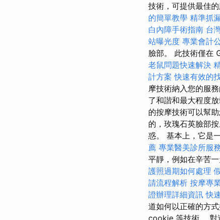
技術，可提供最佳
的簡單教學
精準抓
白內障手術指南
台
站曝光度
專業會計
臉部。 此技術僅在 GB
老鼠問題快速解決
計方案
快速有效的
摩技術納入您的服
了和諧和最大程度
的按摩技術可以幫
的，玫瑰石英臉部
惑。 基本上，它是
薦
專業醫美診所服
平靜，例如在辛苦
護照過期如何處理
請流程解析
按摩專
證辦理詳細資訊
快
道如何以正確的方式
cookie 等技術