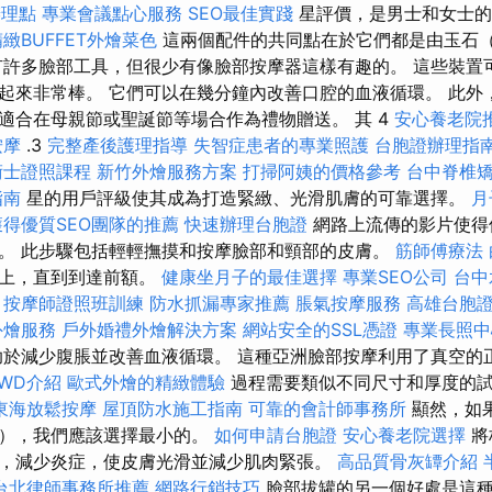
辦理點
專業會議點心服務
SEO最佳實踐
星評價，是男士和女士
精緻BUFFET外燴菜色
這兩個配件的共同點在於它們都是由玉石
有許多臉部工具，但很少有像臉部按摩器這樣有趣的。 這些裝置
起來非常棒。 它們可以在幾分鐘內改善口腔的血液循環。 此外
適合在母親節或聖誕節等場合作為禮物贈送。 其 4
安心養老院
按摩
.3
完整產後護理指導
失智症患者的專業照護
台胞證辦理指
術士證照課程
新竹外燴服務方案
打掃阿姨的價格參考
台中脊椎
指南
星的用戶評級使其成為打造緊緻、光滑肌膚的可靠選擇。
月
獲得優質SEO團隊的推薦
快速辦理台胞證
網路上流傳的影片使得
。 此步驟包括輕輕撫摸和按摩臉部和頸部的皮膚。
筋師傅療法
向上，直到到達前額。
健康坐月子的最佳選擇
專業SEO公司
台中
按摩師證照班訓練
防水抓漏專家推薦
脹氣按摩服務
高雄台胞
外燴服務
戶外婚禮外燴解決方案
網站安全的SSL憑證
專業長照中
助於減少腹脹並改善血液循環。 這種亞洲臉部按摩利用了真空的
WD介紹
歐式外燴的精緻體驗
過程需要類似不同尺寸和厚度的
東海放鬆按摩
屋頂防水施工指南
可靠的會計師事務所
顯然，如
罐），我們應該選擇最小的。
如何申請台胞證
安心養老院選擇
將
，減少炎症，使皮膚光滑並減少肌肉緊張。
高品質骨灰罈介紹
台北律師事務所推薦
網路行銷技巧
臉部拔罐的另一個好處是這種