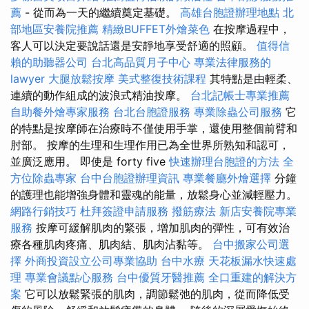
薦
- 從而為一天的繼續奠定基礎。
高雄台胞證辦理地點
北
部地區安養院推薦
精緻BUFFET外燴菜色
在按摩過程中，
客人可以決定要說話還是安靜地享受舒適的照顧。
值得信
賴的助聽器公司
台北高品質月子中心
專業法律服務的
lawyer
大腿放鬆按摩
美式整復技術課程
其特點是由輕柔、
連續的動作組成的波浪式精油按摩。
台北記帳士專業推薦
自助餐外燴專家服務
台北台胞證服務
專業除蟲公司服務
它
的特點是按摩師在治療時不僅使用手掌，還使用整個前臂和
肘部。 按摩的生理和生理作用已為全世界所熟知和認可，
並廣泛應用。 即使是 forty five
快速辦理台胞證的方法
全
方位除蟲專家
台中台胞證辦理資訊
專業餐廳外燴選擇
分鐘
的護理也能增強身體和靈魂的能量，放鬆身心並減輕壓力。
網路行銷技巧
杜拜簽證申請服務
撥筋療法
新店安養院專業
服務
按摩可緩解肌肉的緊張，增加肌肉的彈性​​，可有效治
療各種肌肉疼痛、肌肉結、肌肉沾黏等。
台中搬家公司選
擇
外商投資設立公司專業協助
台中水療
天花板漏水快速處
理
專業會議點心服務
台中優質牙醫推薦
全口重建的解決方
案
它可以放鬆緊張的肌肉，調節鬆弛的肌肉，從而降低受