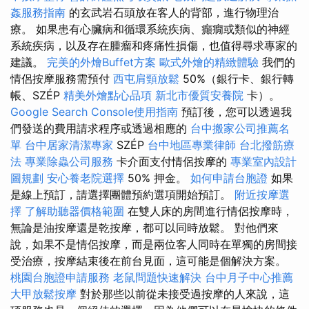
姦服務指南
的玄武岩石頭放在客人的背部，進行物理治
療。 如果患有心臟病和循環系統疾病、癲癇或類似的神經
系統疾病，以及存在腫瘤和疼痛性損傷，也值得尋求專家的
建議。
完美的外燴Buffet方案
歐式外燴的精緻體驗
我們的
情侶按摩服務需預付
西屯肩頸放鬆
50%（銀行卡、銀行轉
帳、SZÉP
精美外燴點心品項
新北市優質安養院
卡）。
Google Search Console使用指南
預訂後，您可以透過我
們發送的費用請求程序或透過相應的
台中搬家公司推薦名
單
台中居家清潔專家
SZÉP
台中地區專業律師
台北撥筋療
法
專業除蟲公司服務
卡介面支付情侶按摩的
專業室內設計
圖規劃
安心養老院選擇
50% 押金。
如何申請台胞證
如果
是線上預訂，請選擇團體預約選項開始預訂。
附近按摩選
擇
了解助聽器價格範圍
在雙人床的房間進行情侶按摩時，
無論是油按摩還是乾按摩，都可以同時放鬆。 對他們來
說，如果不是情侶按摩，而是兩位客人同時在單獨的房間接
受治療，按摩結束後在前台見面，這可能是個解決方案。
桃園台胞證申請服務
老鼠問題快速解決
台中月子中心推薦
大甲放鬆按摩
對於那些以前從未接受過按摩的​​人來說，這