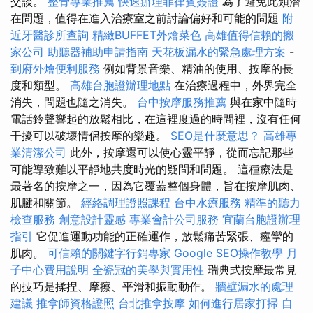
交談。
整骨專業推薦
快速辦理菲律賓簽證
為了避免此類潛
在問題，值得在進入治療室之前討論偏好和可能的問題
附
近牙醫診所查詢
精緻BUFFET外燴菜色
高雄值得信賴的搬
家公司
助聽器補助申請指南
天花板漏水的緊急處理方案
-
到府外燴便利服務
例如背景音樂、精油的使用、按摩的長
度和類型。
高雄台胞證辦理地點
在治療過程中，外界完全
消失，問題也隨之消失。
台中按摩服務推薦
與在家中隨時
電話鈴聲響起的放鬆相比，在這裡度過的時間裡，沒有任何
干擾可以破壞情侶按摩的樂趣。
SEO是什麼意思？
高雄專
業清潔公司
此外，按摩還可以使心靈平靜，從而忘記那些
可能導致難以平靜地共度時光的疑問和問題。 這種療法是
最著名的按摩之一，因為它覆蓋整個身體，旨在按摩肌肉、
肌腱和關節。
經絡調理證照課程
台中水療服務
精準的聽力
檢查服務
創意設計靈感
專業會計公司服務
宜蘭台胞證辦理
指引
它促進運動功能的正確運作，放鬆痛苦緊張、痙攣的
肌肉。
可信賴的關鍵字行銷專家
Google SEO操作教學
月
子中心費用說明
全瓷冠的美學與實用性
瑞典式按摩最常見
的技巧是揉捏、摩擦、平滑和振動動作。
牆壁漏水的處理
建議
推拿師資格證照
台北推拿按摩
如何進行居家打掃
自