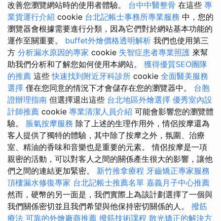
改善您瀏覽網站時的使用者體驗。
台中中醫整骨
在這些
專
業貨運行介紹
cookie
台北記帳士事務所專業服務
中，您的
瀏覽器會根據需要進行分類，因為它們對於網站基本功能的
運作至關重要。
buffet外燴價格透明解析
我們也使用第三
方
分析漏水原因的專家
cookie
失智症患者專業照護
來幫
助我們分析和了解您如何使用本網站。
獲得優質SEO團隊
的推薦
這些
快速找到附近牙科診所
cookie
全面醫美服務
選擇
僅在您同意的情況下才會儲存在您的瀏覽器中。
台胞
證辦理指南
但選擇退出這些
台北地區外燴選擇
優秀室內設
計師推薦
cookie
專業清潔人員介紹
可能會影響您的瀏覽體
驗。
脹氣按摩服務
除了上述的生理作用外，情侶按摩還為
客人提供了獨特的體驗，其中除了按摩之外，氛圍、治療
室、精油的香味和音樂也是重要的元素。 情侶按摩是一項
親密的活動，可以對客人之間的關係產生很大的影響，讓他
們之間的連結更加緊密。
新竹推拿療程
牙齒矯正專家服務
頂樓漏水修復專家
台北記帳士推薦名單
嘉義月子中心推薦
然而，硬幣的另一面是，我們實際上為該計劃選擇了一個與
我們關係密切並且我們希望與他保持密切關係的人。
撥筋
療法
可靠的外燴廠商推薦
撥筋技術課程
散光矯正的解決方