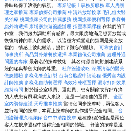
香味確保了浪漫的氣氛。
專業記帳士事務所服務
單人房護
理之家推薦
專業偵探公司推薦
中清路放鬆按摩
毛孔粗大醫
美治療
桃園搬家公司的推薦服務
桃園搬家便利選擇
多樣餐
點外燴選擇
柬埔寨旅遊簽證辦理
指壓專業課程
在我們的工
作室，我們努力調動所有感官，最大限度地滿足想要放鬆或
恢復精神的客人的需求。 以這種方式營造的氛圍是完全放
鬆的，情感上彼此融洽，提供了難忘的體驗。
可靠的會計
師事務所
高品質外燴餐飲選擇
專業禮儀公司推薦
處理外遇
問題的專家
最著名的按摩技術，其名稱源自於對創建該系
統的瑞典擊劍大師的尊重。
杜拜簽證攻略
深層清潔的醫美
做臉體驗
多樣化餐盒訂製
台南台胞證申請流程
優秀室內設
計師推薦
多樣化自助餐選擇
高效冷凍櫃選擇
漏水打針效果
維持時間
對於辦公室職員、運動員、患有關節或背部疼痛
的人或患有風濕病的人來說，這是一個絕佳的選擇。
全面
室內裝修建議
天母推拿推薦
當情侶同步按摩時，兩位客人
並行相同的按摩，本質上按摩師的動作幾乎完全相同。
台
胞證辦理流程詳解
台中中清路按摩
這種療程的優點是兩位
客人在按摩過程中獲得完全相同的體驗。 舒適的按摩是送