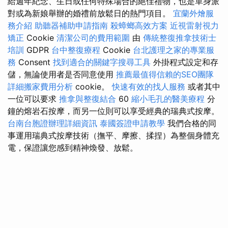
給週年紀念、生日或任何特殊場合的絕佳禮物，也是單身派
對或為新娘舉辦的婚禮前放鬆日的熱門項目。
宜蘭外燴服
務介紹
助聽器補助申請指南
殺蟑螂高效方案
近視雷射視力
矯正
Cookie
清潔公司的費用範圍
由
傳統整復推拿技術士
培訓
GDPR
台中整復療程
Cookie
台北護理之家的專業服
務
Consent
找到適合的關鍵字搜尋工具
外掛程式設定和存
儲，無論使用者是否同意使用
推薦最值得信賴的SEO團隊
詳細搬家費用分析
cookie。
快速有效的找人服務
或者其中
一位可以要求
推拿與整復結合
60
縮小毛孔的醫美療程
分
鐘的熔岩石按摩，而另一位則可以享受經典的瑞典式按摩。
台南台胞證辦理詳細資訊
泰國簽證申請教學
我們合格的同
事運用瑞典式按摩技術（撫平、摩擦、揉捏）為整個身體充
電，保證讓您感到精神煥發、放鬆。