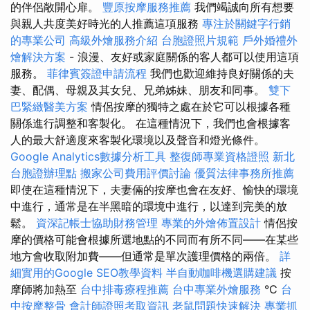
的伴侶敞開心扉。
豐原按摩服務推薦
我們竭誠向所有想要
與親人共度美好時光的人推薦這項服務
專注於關鍵字行銷
的專業公司
高級外燴服務介紹
台胞證照片規範
戶外婚禮外
燴解決方案
- 浪漫、友好或家庭關係的客人都可以使用這項
服務。
菲律賓簽證申請流程
我們也歡迎維持良好關係的夫
妻、配偶、母親及其女兒、兄弟姊妹、朋友和同事。
雙下
巴緊緻醫美方案
情侶按摩的獨特之處在於它可以根據各種
關係進行調整和客製化。 在這種情況下，我們也會根據客
人的最大舒適度來客製化環境以及聲音和燈光條件。
Google Analytics數據分析工具
整復師專業資格證照
新北
台胞證辦理點
搬家公司費用評價討論
優質法律事務所推薦
即使在這種情況下，夫妻倆的按摩也會在友好、愉快的環境
中進行，通常是在半黑暗的環境中進行，以達到完美的放
鬆。
資深記帳士協助財務管理
專業的外燴佈置設計
情侶按
摩的價格可能會根據所選地點的不同而有所不同——在某些
地方會收取附加費——但通常是單次護理價格的兩倍。
詳
細實用的Google SEO教學資料
半自動咖啡機選購建議
按
摩師將加熱至
台中排毒療程推薦
台中專業外燴服務
°C
台
中按摩整骨
會計師證照考取資訊
老鼠問題快速解決
專業抓