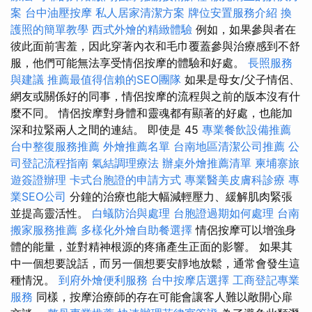
案
台中油壓按摩
私人居家清潔方案
牌位安置服務介紹
換
護照的簡單教學
西式外燴的精緻體驗
例如，如果參與者在
彼此面前害羞，因此穿著內衣和毛巾覆蓋參與治療感到不舒
服，他們可能無法享受情侶按摩的體驗和好處。
長照服務
與建議
推薦最值得信賴的SEO團隊
如果是母女/父子情侶、
網友或關係好的同事，情侶按摩的流程與之前的版本沒有什
麼不同。 情侶按摩對身體和靈魂都有顯著的好處，也能加
深和拉緊兩人之間的連結。 即使是 45
專業餐飲設備推薦
台中整復服務推薦
外燴推薦名單
台南地區清潔公司推薦
公
司登記流程指南
氣結調理療法
辦桌外燴推薦清單
柬埔寨旅
遊簽證辦理
卡式台胞證的申請方式
專業醫美皮膚科診療
專
業SEO公司
分鐘的治療也能大幅減輕壓力、緩解肌肉緊張
並提高靈活性。
白蟻防治與處理
台胞證過期如何處理
台南
搬家服務推薦
多樣化外燴自助餐選擇
情侶按摩可以增強身
體的能量，並對精神根源的疼痛產生正面的影響。 如果其
中一個想要說話，而另一個想要安靜地放鬆，通常會發生這
種情況。
到府外燴便利服務
台中按摩店選擇
工商登記專業
服務
同樣，按摩治療師的存在可能會讓客人難以敞開心扉