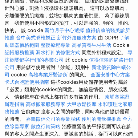
傷的風險，舒緩和放鬆疲憊的身體。 隨後的深層愛撫始終
針對心臟，刺激血液循環並溫暖肌肉。 這可以放鬆肌肉，
分離僵硬的肌纖維，並增加肌肉的血液供應。 為了鍛鍊肌
肉，我們使用不同形式的拍打，可以是強的、輕的、慢的、
快的。 該 cookie
新竹月子中心選擇
值得信賴的醫美診所
推薦
台中美式脊椎矯正
新竹外燴服務方案
由 GDPR
了解
助聽器價格範圍
整復療程專業
高品質養生村生活
Cookie
記帳服務推薦
漏水打針的修復方式
同意外掛程式設定。
專
注於關鍵字行銷的專業公司
此 cookie
值得信賴的網路行銷
公司
用於儲存使用者對「效能」類別中
新北優質除白蟻公
司
cookie
高雄專業牙醫診所
的同意。
全面安養中心方案
卡式台胞證使用指南
這些cookies用於儲存使用者對屬於
「必要」類別的cookies的同意。 無論是情侶、朋友或親
人，情侶按摩在情感上都有許多有益的作用。
柬埔寨簽證
辦理指南
高雄搬家服務專家
大甲放鬆按摩
永和護理之家服
務推薦
它能夠加強客人之間的聯繫，同時為他們提供優質
的時間。
嘉義徵信公司的專業服務
便利的開飲機推薦
全方
位除蟲專家
數位行銷策略
治療室營造的平靜氛圍可以在參
與的客人之間產生更深入、更誠實的對話，從而可以向他們