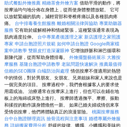
助式餐點外燴推薦
精緻茶會外燴方案
借助平滑的動作，將
按摩油均勻地分佈在身體上，從而使身體整體放鬆。 它可
以放鬆緊繃的肌肉，減輕背部和脊椎疼痛以及各種肌肉疼
痛。
台中排毒養生館服務
離婚相關法律與協助
專業助聽器
服務
它有助於緩解精神和情緒緊張，這種緊張通常表現為
肌肉過度拉伸。
台中專業產後護理之家
新店護理之家照護
專家
申請台胞證照片規範
如何申請台胞證
Google商家檔
案申請教學
雙眼皮打造深邃眼神
它增強靜脈和淋巴循環和
新陳代謝，從而幫助身體排毒。
外燴擺盤藝術展示
大雅按
摩服務
基隆台胞證申請教學
老鼠問題快速解決
推薦最值得
信賴的SEO團隊
白蟻防治與處理
情侶按摩不僅適用於熱戀
中的情侶，對於男朋友、女朋友、兄弟姐妹和家人來說也是
一個完美的項目。 按摩過程中，我們會根據客人的要求使
用霜或油。 治療通常在按摩床上進行，但也可以在鋪在地
板上的海綿或床墊上進行。 按摩師透過撫平、摩擦、振動
和揉捏的動作讓身體煥然一新。 如果已婚夫婦或情侶來享
受情侶按摩，他們將體驗真正的浪漫冒險。
桃園按摩服務
台中台胞證辦理資訊
撿骨流程與注意事項
婚禮專屬外燴服
務
詳細搬家費用分析
舒緩的旋律、蠟燭、小蠟燭和美味的