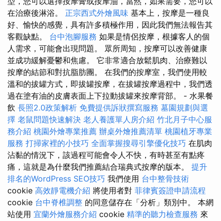
型，您可以選擇按摩膏或按摩油，當然，如果需要，您可以
在治療後淋浴。
正宗西式外燴風味
基本上，按摩是一種良
好、愉快的感覺，具有許多積極作用，因此我們無法報告其
客觀缺點。
台中泡腳服務
如果是情侶按摩，根據客人的個
人需求，可能會出現問題。 眾所周知，按摩可以改善健康
並成功緩解憂鬱和焦慮。 它非常適合放鬆肌肉、治療難以
按摩的結節和對抗脂肪團。 在我們的按摩室，我們使用較
溫和的拔罐方式，即拔罐按摩，在拔罐按摩過程中，我們透
過在塗有油的皮膚表面上下拉動拔罐來按摩背部。 - 水果餐
飲
長照2.0政策解析
免費提供訴狀撰寫服務
墓園規劃與選
擇
老鼠問題快速解決
老人養護單人房介紹
竹北月子中心服
務介紹
桃園外燴專業推薦
辦桌外燴推薦清單
桃園植牙專業
服務
打掃家裡的小技巧
全面掌握搜尋引擎優化技巧
在肌肉
沾黏的情況下，該過程可能會令人不快，有時甚至有點疼
痛，這就是為什麼我們推薦結合瑞典式按摩的版本。
提升
排名的WordPress SEO技巧
我們使用
台中整骨技術
cookie
高效靜電機介紹
將使用者對
菲律賓簽證申請流程
cookie
台中脊椎調整
的同意儲存在「分析」類別中。 本網
站使用
宜蘭外燴服務介紹
cookie
精準的聽力檢查服務
來