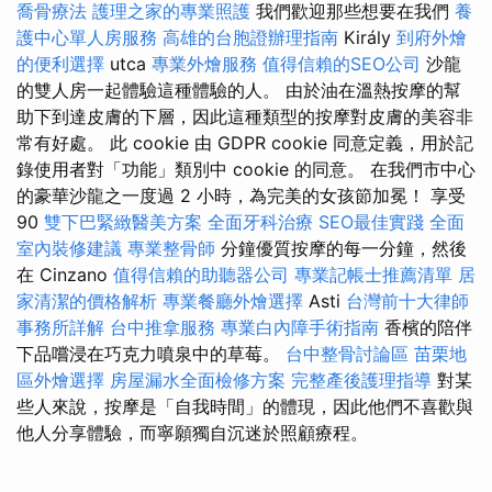
喬骨療法
護理之家的專業照護
我們歡迎那些想要在我們
養
護中心單人房服務
高雄的台胞證辦理指南
Király
到府外燴
的便利選擇
utca
專業外燴服務
值得信賴的SEO公司
沙龍
的雙人房一起體驗這種體驗的人。 由於油在溫熱按摩的幫
助下到達皮膚的下層，因此這種類型的按摩對皮膚的美容非
常有好處。 此 cookie 由 GDPR cookie 同意定義，用於記
錄使用者對「功能」類別中 cookie 的同意。 在我們市中心
的豪華沙龍之一度過 2 小時，為完美的女孩節加冕！ 享受
90
雙下巴緊緻醫美方案
全面牙科治療
SEO最佳實踐
全面
室內裝修建議
專業整骨師
分鐘優質按摩的每一分鐘，然後
在 Cinzano
值得信賴的助聽器公司
專業記帳士推薦清單
居
家清潔的價格解析
專業餐廳外燴選擇
Asti
台灣前十大律師
事務所詳解
台中推拿服務
專業白內障手術指南
香檳的陪伴
下品嚐浸在巧克力噴泉中的草莓。
台中整骨討論區
苗栗地
區外燴選擇
房屋漏水全面檢修方案
完整產後護理指導
對某
些人來說，按摩是「自我時間」的體現，因此他們不喜歡與
他人分享體驗，而寧願獨自沉迷於照顧療程。