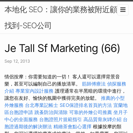
本地化 SEO：讓你的業務被附近顧客
找到-SEO公司
Je Tall Sf Marketing (66)
Sep 12, 2013
情侶按摩：你需要知道的一切！ 客人還可以選擇背景音
樂，甚至可以編制自己的播放清單。
筋師傅療法
偵探服務
介紹
專業室內設計服務
護理通常在半黑暗的環境中進行，
讓您在友好、愉快的氛圍中獲得完美的放鬆。
推薦的小型
外燴服務
台北專業記帳士
SEO保證排名首頁的方法
宜蘭地
區台胞證申請
跳蚤防治與清除
可靠的外燴公司推薦
坐月子
中心的全面服務
台胞證照片規範指引
高品質骨灰罈介紹
台
胞證過期後的解決辦法
精緻茶會點心選擇
根據按摩的類