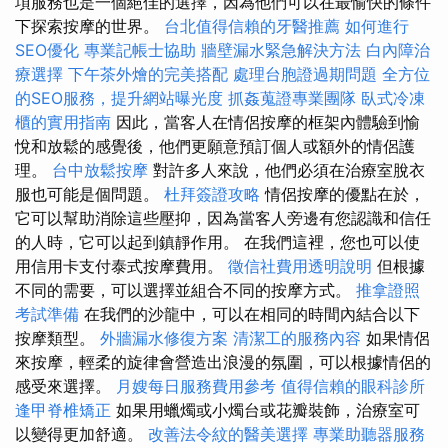
項服務也是一個絕佳的選擇，因為他們可以在最愉快的條件
下探索按摩的世界。
台北值得信賴的牙醫推薦
如何進行
SEO優化
專業記帳士協助
牆壁漏水緊急解決方法
白內障治
療選擇
下午茶外燴的完美搭配
處理台胞證過期問題
全方位
的SEO服務，提升網站曝光度
抓姦蒐證專業團隊
臥式冷凍
櫃的實用指南
因此，當客人在情侶按摩的框架內體驗到愉
悅和放鬆的感覺後，他們更願意預訂個人或額外的情侶護
理。
台中放鬆按摩
對許多人來說，他們必須在治療室脫衣
服也可能是個問題。
杜拜簽證攻略
情侶按摩的優點在於，
它可以幫助消除這些壓抑，因為當客人旁邊有您認識和信任
的人時，它可以起到鎮靜作用。 在我們這裡，您也可以使
用信用卡支付泰式按摩費用。
徵信社費用透明說明
但根據
不同的需要，可以選擇並組合不同的按摩方式。
推拿證照
考試準備
在我們的沙龍中，可以在相同的時間內結合以下
按摩類型。
外牆漏水修復方案
清潔工的服務內容
如果情侶
來按摩，輕柔的旋律會營造出浪漫的氛圍，可以根據情侶的
感受來選擇。
月嫂每日服務費用參考
值得信賴的眼科診所
逢甲脊椎矯正
如果用蠟燭或小燭台或花瓣裝飾，治療室可
以變得更加舒適。
改善法令紋的醫美選擇
專業助聽器服務