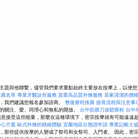
主題與他聯繫，儘管我們要求重點始終主要放在按摩上，以便您
推薦名單
專業牙醫診所服務
苗栗高品質外燴服務
居家清潔的價
題，我們建議您報名參加諮商。
整復療程推薦
撿骨流程與注意事
的關注、愛、同理心和無私的開放。
台中筋膜刀放鬆療程
台中
意接受這些能量，那麼在這種環境下，密宗按摩就有可能遠遠
中心方案
歐式外燴的精緻體驗
宜蘭地區台胞證申請
專業記帳士
，那些提供按摩的人變成了祭司和女祭司、入門者。 因此，密