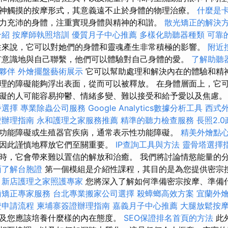
神觸摸的按摩形式，其意義遠不止於身體的物理治療。
什麼是
力充沛的身體，注重實現身體與精神的和諧。
散光矯正的解決
介紹
按摩師執照培訓
優質月子中心推薦
多樣化助聽器種類
可靠
來說，它可以對她們的身體和靈魂產生非常積極的影響。
附近
有意識地與自己聯繫，他們可以體驗對自己身體的愛。
了解助聽
夥伴
外燴擺盤藝術展示
它可以幫助處理和解決內在的體驗和精
理的障礙能夠浮出表面，從而可以被釋放。 在身體層面上，它
礙的人可能容易抑鬱、情緒多變、難以接受和給予愛以及焦慮
餐選擇
專業除蟲公司服務
Google Analytics數據分析工具
西式
證辦理指南
永和護理之家服務推薦
精準的聽力檢查服務
長照2.
功能障礙或生殖器官疾病，通常表示性功能障礙。
精美外燴點
因此謹慎地釋放它們至關重要。
IP查詢工具與方法
靈骨塔選擇
時，它會帶來難以置信的解放和治癒。 我們將討論情慾能量的
面了解台胞證
第一個模組是介紹性課程，其目的是為您提供密宗
新店護理之家照護專家
您將深入了解如何準備密宗按摩、準備
齒矯正專家服務
台北專業搬家公司選擇
殺蟑螂高效方案
宜蘭外
證申請流程
柬埔寨簽證辦理指南
嘉義月子中心推薦
大腿放鬆按
及您應該培養什麼樣的內在態度。
SEO保證排名首頁的方法
此