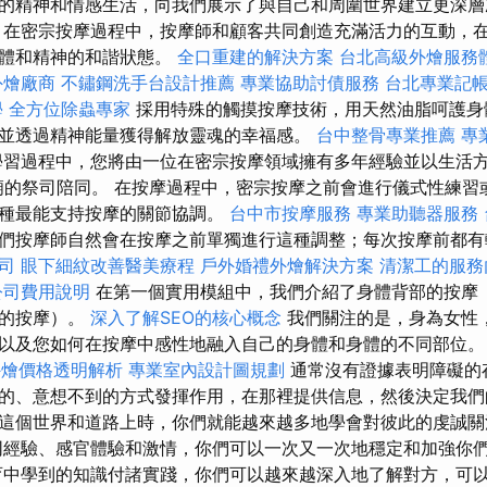
的精神和情感生活，向我們展示了與自己和周圍世界建立更深
在密宗按摩過程中，按摩師和顧客共同創造充滿活力的互動，
身體和精神的和諧狀態。
全口重建的解決方案
台北高級外燴服務
外燴廠商
不鏽鋼洗手台設計推薦
專業協助討債服務
台北專業記
學
全方位除蟲專家
採用特殊的觸摸按摩技術，用天然油脂呵護身
並透過精神能量獲得解放靈魂的幸福感。
台中整骨專業推薦
專
學習過程中，您將由一位在密宗按摩領域擁有多年經驗並以生活
廟的祭司陪同。 在按摩過程中，密宗按摩之前會進行儀式性練習
一種最能支持按摩的關節協調。
台中市按摩服務
專業助聽器服務
們按摩師自然會在按摩之前單獨進行這種調整；每次按摩前都有
司
眼下細紋改善醫美療程
戶外婚禮外燴解決方案
清潔工的服務
公司費用說明
在第一個實用模組中，我們介紹了身體背部的按摩
部的按摩）。
深入了解SEO的核心概念
我們關注的是，身為女性
以及您如何在按摩中感性地融入自己的身體和身體的不同部位
et外燴價格透明解析
專業室內設計圖規劃
通常沒有證據表明障礙的
的、意想不到的方式發揮作用，在那裡提供信息，然後決定我們
這個世界和道路上時，你們就能越來越多地學會對彼此的虔誠關
同經驗、感官體驗和激情，你們可以一次又一次地穩定和加強你
育中學到的知識付諸實踐，你們可以越來越深入地了解對方，可