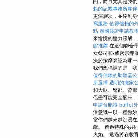
的，而且尤其是我們
賴的記帳事務所夥伴
更深層次，並達到
寫服務
值得信賴的
點
泰國簽證申請教
來愉悅的壓力緩解，
館推薦
在這個聯合
女祭司和/或密宗寺
決於按摩師認為哪
我們想強調的是，我
值得信賴的助聽器公
所選擇
透明的搬家
和大腿、臀部、背
侶盡可能完全醒來，
申請台胞證
buff
潛意識中以一種微妙
當你們越來越沉浸在
獻。 透過特殊的共
火焰。 透過將在教