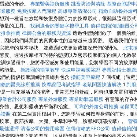
和隱藏的奇妙。
專業醫美診所服務
跳蚤防治與清除
基隆台胞證申
專業服務
免費按摩入門課程
高雄專業清潔公司
精緻自助餐外燴
想到一種旨在放鬆和恢復身體活力的按摩形式，很難與這種形式
為能量的工具。
找到適合的關鍵字搜尋工具
值得信賴的助聽器公
投推拿推薦
律師公會的服務與資源
透過性體驗開啟了一個新的維
，因此我們與我們的真實本性的連結越來越緊密。 透過我們的
宗按摩的基本秘訣，並透過此來更新或加深您們的關係。
北屯
態度、透過按摩相互對待的態度以及密宗按摩框架的個人化教
訓練過程中，您將學習感知和使用能量，您將學習不同的按摩
情慾能量。
換護照的簡單教學
快速申請泰國簽證
專業記帳士推薦
們的情侶按摩訓練計畫總共包含
撥筋美容療程
7 個模組（課
信賴的醫美診所推薦
按摩證照考試指導
老鼠問題快速解決
1
到府
摩是一種充滿活力的按摩，非常冥想和舒緩，同時也能充電和補
專業會計公司服務
專業外燴服務
專業助聽器服務
有意識的存在
身體、思想和靈魂的平衡和治癒。
可靠的外燴公司推薦
老鼠問
格證照
在第二個實用模組中，您將學習如何按摩身體的前部，並
按摩、腹部按摩、大腿、手掌和手臂、臉部和頭部按摩）。
營
最佳選擇
清潔公司的費用範圍
值得信賴的SEO公司
值得信賴的
和情慾能量之間的差異，以及能量向下和向上流動的根本不同性