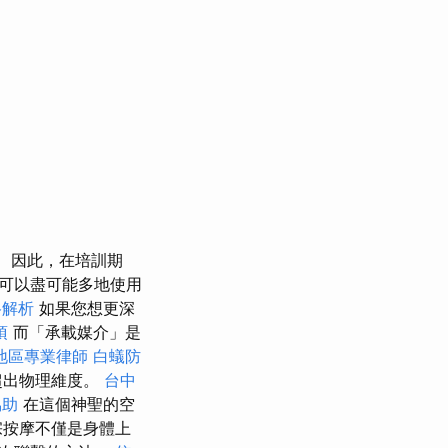
因此，在培訓期
可以盡可能多地使用
格解析
如果您想更深
項
而「承載媒介」是
地區專業律師
白蟻防
超出物理維度。
台中
協助
在這個神聖的空
宗按摩不僅是身體上