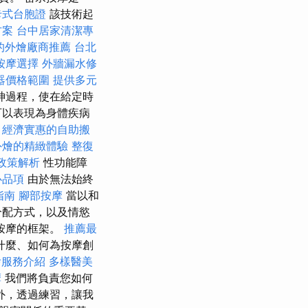
卡式台胞證
該技術起
方案
台中居家清潔專
的外燴廠商推薦
台北
按摩選擇
外牆漏水修
器價格範圍
提供多元
神過程，使在給定時
可以表現為身體疾病
。
經濟實惠的自助搬
外燴的精緻體驗
整復
0政策解析
性功能障
心品項
由於無法始終
指南
腳部按摩
當以和
分配方式，以及情慾
按摩的框架。
推薦最
什麼、如何為按摩創
燴服務介紹
多樣醫美
摩
我們將負責您如何
外，透過練習，讓我