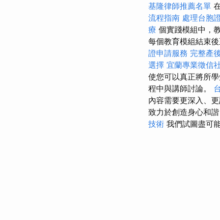
基隆律師推薦名單
在
流程指南
處理台胞
療
個實踐模組中，教
每個教育模組結束後
證申請服務
完整產
選擇
宜蘭專業徵信
使您可以真正將所學
程中與講師討論。
內容需要更深入、更
致力於創造身心和諧
技術
我們試圖盡可能