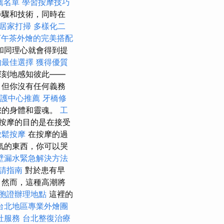
薦名單
學習按摩技巧
步驟和技術，同時在
居家打掃
多樣化二
下午茶外燴的完美搭配
和同理心就會得到提
的最佳選擇
獲得優質
深刻地感知彼此——
，但你沒有任何義務
護中心推薦
牙橋修
您的身體和靈魂。
工
按摩的目的是在接受
放鬆按摩
在按摩的過
氣的東西，你可以哭
壁漏水緊急解決方法
請指南
對於患有早
 然而，這種高潮將
胞證辦理地點
這裡的
台北地區專業外燴團
社服務
台北整復治療