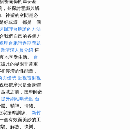
親密關係的重要基
質，並探討意識與觸
的、神聖的空間是必
是好或壞，都是一個
速辦理台胞證的方法
合我們自己的各個方
處理台胞證過期問題
專業清潔人員介紹
這
天真地享受生活。
台
重彼此的界限非常重
存和停滯的性能量，
術與優勢
近視雷射視
親密按摩只是全身體
區域之前，按摩師必
，提升網站曝光度
台
身體、精神、情緒、
密宗按摩訓練。
新竹
一個有效而美妙的工
體驗、解放、快樂、