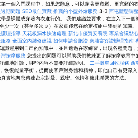
第一個入門課程中，如果您願意，可以穿著更寬鬆、更寬鬆的
證過期問題
SEO最佳實踐
推薦的小型外燴服務
3-3
西屯體態調
學是裸體或穿著內衣進行的。 我們建議並要求，在進入下一個
至少一次（甚至多次☺）在家實踐您在給定模組中學到的知識。 
後護理指導
天花板漏水快速處理
新北市優質安養院
專業會議點
社服務
全面室內裝修建議
如何申請台胞證
柬埔寨簽證辦理指南
知識運用到自己的知識中，並且透過在家練習，出現各種問題，
台灣按摩服務
您提出的問題可以幫助我們教練更了解按摩教育中
詳細地討論，哪些內容不需要詳細說明。
二手攤車回收服務
西
，恢復能量平衡，從而使客戶對身體和精神，即他自己有更深
真實地向您傳達密宗對愛、親密、色情和彼此聯繫的方法。