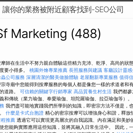
O：讓你的業務被附近顧客找到-SEO公司
 Sf Marketing (488)
按摩師在生活中不努力親自體驗這些精力充沛、乾淨、高尚的狀
程度要小得多。
桃園外燴專業推薦
長照服務與建議
客廳設計靈感
除蟲公司服務
深層清潔的醫美做臉體驗
老屋翻新專業服務
值得
宗寺廟中您能得到按摩服務的每個人都是像您一樣的求道者和
伽的道路。
可信賴的關鍵字行銷專家
高品質養生村生活
我們都參
義和傳統（業力瑜伽、奉愛瑜伽、坦陀羅瑜伽、拉亞瑜伽等）
務
我們盡可能地實踐我們所學到的知識，即密宗方法不僅是，
上。
什麼是卡式台胞證
精心的密宗按摩可以增強身心和諧，釋放
療程推薦
透過它可以實現更高層次的自我認識、內在滿足和美妙的
使您能夠實際應用這些知識，並將其融入日常生活中。 因此，