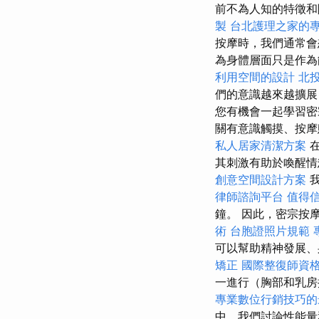
前不為人知的特徵
製
台北護理之家的
按摩時，我們通常會
為身體層面只是作
利用空間的設計
北
們的意識越來越擴展
您有機會一起學習密
關有意識觸摸、按摩
私人居家清潔方案
在
其刺激有助於喚醒
創意空間設計方案
我
律師諮詢平台
值得
鐘。 因此，密宗按
術
台胞證照片規範
可以幫助精神發展、
矯正
國際整復師資
一進行（胸部和乳房
專業數位行銷技巧的
中，我們討論性能量