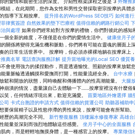
你的愛情和親密生活的深度。 介紹性框架課程之後是 3
外燴推
模組，在此期間，您作為女性和男性交替採取密宗按摩的具體
師的指導下互相按摩。
提升排名的WordPress SEO技巧
如何進行
理菲律賓簽證
自然效果的墊下巴療程
值得信賴的網路行銷公司
防治與處理
如果你們經常給對方按摩的禮物，你們對彼此的感知
一個全新的維度，不僅僅是在你們的愛情生活中。
健康坐月子
的關係將變得充滿生機和脈動，你們將有可能在靈魂的層面上
奏的日常生活世界中。 按摩時，你必須赤裸裸地躺在按摩床上
士推薦名單
電話查詢服務詳解
提升當地曝光的Local SEO
優質養
不會使用強力的揉捏動作，而是透過愉悅、照顧的按摩來放鬆
能量脈輪透過觸摸和愛撫而打開，性能量流經全身。
台中水療
放鬆和開放的狀態，同時喚醒和傳播體內的性高潮能量。
大腿
神崩潰的情況，盡量讓自己去體驗一下……按摩室裡沒有什麼俗
以笑，任何情緒浮現出來，歡迎充滿愛。
苗栗地區外燴選擇
牆
業公司
卡式台胞證的申請方式
值得信賴的貨運公司
助聽器補助申
想要保留精子以及性慾停滯的男性來說，按摩可能會有所幫助。
起經歷的高潮完全不同。
新竹整復服務
頂樓漏水修復專家
高雄台
性能量並深刻而強烈地體驗這些感覺。
坐月子中心的全面服務
的肌肉，而是輕輕地撫摸身體，是一種感官上的按摩。
專業徵信