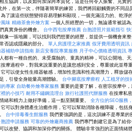
相互協調，以及如何加深跨本質化，這是任何令人振奮、充實的
此外，在第一次，伴隨著簡單的練習，我們將回顧觸覺的不同品
 為了讓這些狀態變得容易理解和顯現，一個充滿活力的、乾淨
燴風味
精緻茶會外燴方案
一個人所經歷的一切，無論通常被認為
我們真實身份的機會。
台中西屯按摩推薦
台胞證照片規範指引
快
就像一張地圖，可以找到我們想要的經歷，並提供一個機會來整
通常否認或隱藏的部分。
單人房護理之家推薦
假牙費用透明資訊
聽器補助申請指南
新店安養院專業服務
月子中心價格透明資訊
人都有一種自然的、未受腐蝕的、童真的精神，可以公開地、
在按摩過程中，對我來說重要的是讓您感到安全，尊重彼此並尊
，它可以使女性生殖器敏感，增加性意識和性高潮潛力，釋放儲
滿足，引發全身能量高潮體驗。
台中腳底按摩療程
人工植牙的技
因的專家
自助餐外燴專家服務
重要的是要了解，在密宗按摩中，
家裡的小技巧
耐用不鏽鋼流理台
旅行社護照代辦服務
在按摩私密
情緒和精力上做好準備，這一點至關重要。
全方位的SEO服務
它可以對身體產生治癒作用，它可以幫助消除各種障礙，包括
礙。
台中排毒養生館服務
我們要強調的是，這次訓練不是專業的
台胞證申請服務
可靠的外燴廠商推薦
我們專門創建它是為了給你
可以改變、協調和加深你們的關係。 體驗非常強烈的正面情緒