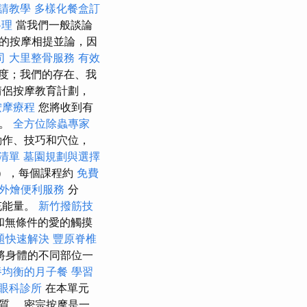
請教學
多樣化餐盒訂
料理
當我們一般談論
的按摩相提並論，因
司
大里整骨服務
有效
度；我們的存在、我
情侶按摩教育計劃，
按摩療程
您將收到有
學。
全方位除蟲專家
動作、技巧和穴位，
清單
墓園規劃與選擇
程），每個課程約
免費
外燴便利服務
分
充能量。
新竹撥筋技
和無條件的愛的觸摸
題快速解決
豐原脊椎
將身體的不同部位一
養均衡的月子餐
學習
眼科診所
在本單元
質。 密宗按摩是一