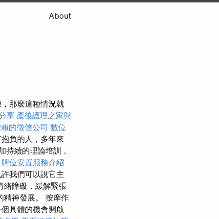
About
態，那麼這種情況就
分享
產後護理之家與
信賴的徵信公司
數位
有抱負的人，多年來
加持續的理論培訓，
。
牌位安置服務介紹
也許我們可以說它主
情緒障礙，緩解緊張
精神發展。 按摩作
一個具體的機會開啟