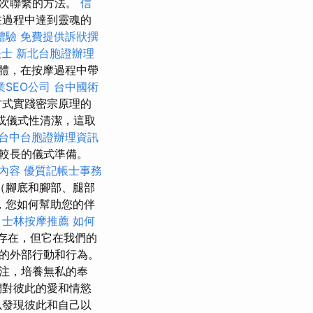
層次聯繫的方法。
信
在過程中達到靈魂的
體驗
免費提供訴狀撰
帳士
新北台胞證辦理
體，在按摩過程中帶
業SEO公司
台中國術
方式實踐密宗原理的
或儀式性清潔，這取
台中台胞證辦理資訊
較長的儀式準備。
內容
優質記帳士事務
（腳底和腳部、腿部
，您如何幫助您的伴
。
士林按摩推薦
如何
存在，但它在我們的
的外部行動和行為。
注，培養無私的奉
們對彼此的愛和情慾
以發現彼此和自己以