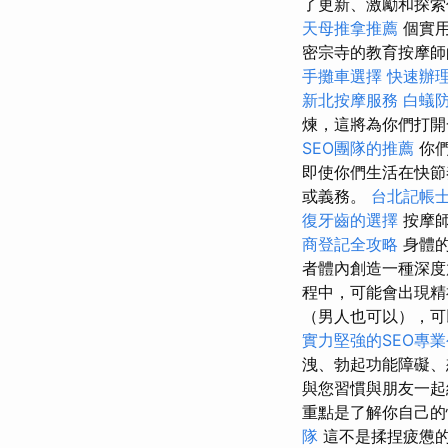
了更新、激勵和探索
天母推拿推薦
個實用
密宗寺的教育按摩
手攤車選擇
快速辦
新北按摩服務
白蟻
煉，這將為你們打開
SEO團隊的推薦
你們
即使你們生活在快節
或義務。
台北記帳
復牙齒的選擇
按摩師
商登記全攻略
身體的
者體內創造一種深度
程中，可能會出現精
（男人也可以），可
實力堅強的SEO專
洩、勃起功能障礙、
與您習慣與朋友一
重點是了解你自己的
隊
這不是揉捏疲憊