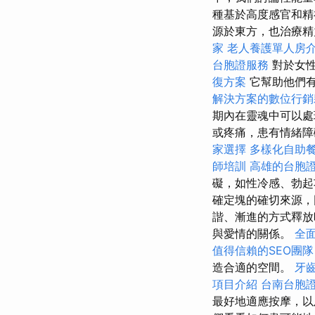
種基於高度感官和精
源於東方，也治療精
家
老人養護單人房
台胞證服務
對於女性
復方案
它幫助他們
解決方案的數位行銷
期內在靈魂中可以處
或疼痛，患有情緒障
家選擇
多樣化自助
師培訓
高雄的台胞
礙，如性冷感、勃起
確定塊的確切來源，
諧、漸進的方式釋放
與愛情的關係。
全
值得信賴的SEO團隊
造合適的空間。
牙
項目介紹
台南台胞
最好地適應按摩，以