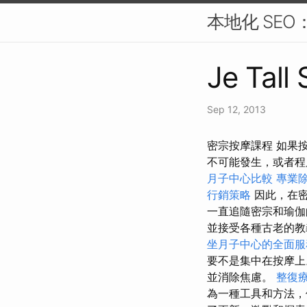
本地化 SE
Je Tall
Sep 12, 2013
密宗按摩課程 如果
不可能發生，或者
月子中心比較
專業
行銷策略
因此，在密
一直追隨密宗和瑜
並接受各種古老的教
坐月子中心的全面服
要不是集中在按摩
並消除焦慮。
整復
為一種工具和方法，