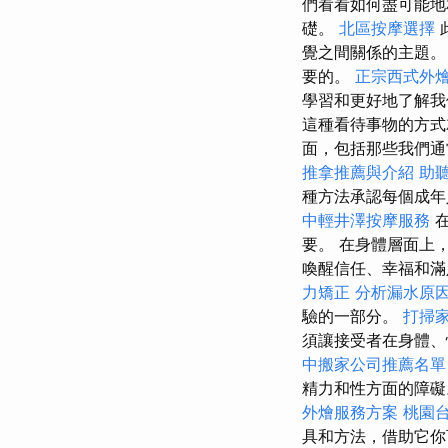
們看看如何盡可能地
礎。
北區按摩選擇
覺之間關係的主題。
要的。
正宗西式外
學習和更好地了解
這種看待事物的方式
面，包括那些我們
推拿推薦與介紹
助
種方法承認每個成年
中輕井澤按摩服務
要。 在身體層面上
喚醒信任、幸福和
力矯正
分析漏水原
驗的一部分。
打掃
須讓接受者在身體、
中搬家公司推薦名單
精力和性方面的障
外燴服務方案
桃園
具和方法，借助它你