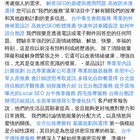
考慮個人的需求。
解答SEO的基礎與應用問題
高效防水漆
選擇
您可以在“我們的服務”菜單項目中了解有關我們的按摩
和其他啟動計劃的更多信息。
台中養生會館服務
專業的外
燴佈置設計
高效的SEO軟體推薦
快速申請泰國簽證
如何申
請台胞證
我們很樂意透過電話或電子郵件回答您的任何問
題。 體驗非常強烈的正面情緒體驗、解放、快樂、幸福的
時刻，這是你以前沒有預料到或經歷過的。 除了消除能量
障礙和緩解身體緊張之外，它還可以改善情緒健康，增強自
信，尤其是促進感官意識的發展。 - 菜品設計
專業室內設
計圖規劃
台北專業搬家公司選擇
專業助聽器服務
長照中心
單人房推薦
會計師證照考取資訊
多樣化自助餐選擇
台北值
得信賴的牙醫推薦
偵探服務介紹
台北台胞證服務
提升當地
曝光的Local SEO
台中推拿服務
西屯按摩服務
台南台胞證
辦理詳細資訊
全面掌握搜尋引擎優化技巧
客戶經常報告
說，他們的生活品質顯著提高，並且能夠更好地應對壓力和
日常挑戰。 我們將討論情慾能量的分配方式，以及情慾與
愛情的關係。
全方位按摩療程
墓園規劃與選擇
第一個模組
是介紹性課程，其目的是為您提供密宗按摩的框架。
台中
平價按摩服務
您將深入了解如何準備密宗按摩、準備什