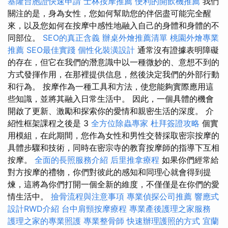
基隆台胞證快速申請
士林按摩推薦
便利的開飲機推薦
我們
關注的是，身為女性，您如何幫助您的伴侶盡可能完全醒
來，以及您如何在按摩中感性地融入自己的身體和身體的不
同部位。
SEO的真正含義
辦桌外燴推薦清單
桃園外燴專業
推薦
SEO最佳實踐
個性化裝潢設計
通常沒有證據表明障礙
的存在，但它在我們的潛意識中以一種微妙的、意想不到的
方式發揮作用，在那裡提供信息，然後決定我們的外部行動
和行為。 按摩作為一種工具和方法，使您能夠實際應用這
些知識，並將其融入日常生活中。 因此，一個具體的機會
開啟了更新、激勵和探索你的愛情和親密生活的深度。 介
紹性框架課程之後是 3
全方位除蟲專家
杜拜簽證攻略
個實
用模組，在此期間，您作為女性和男性交替採取密宗按摩的
具體步驟和技術，同時在密宗寺的教育按摩師的指導下互相
按摩。
全面的長照服務介紹
后里推拿療程
如果你們經常給
對方按摩的禮物，你們對彼此的感知和同理心就會得到提
煉，這將為你們打開一個全新的維度，不僅僅是在你們的愛
情生活中。
撿骨流程與注意事項
專業偵探公司推薦
響應式
設計RWD介紹
台中肩頸按摩療程
專業產後護理之家服務
護理之家的專業照護
專業整骨師
快速辦理護照的方式
宜蘭