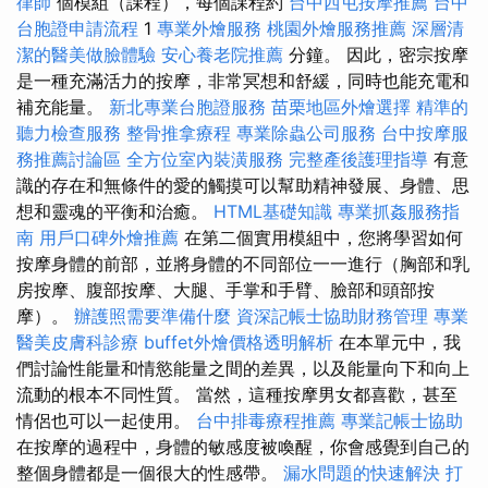
律師
個模組（課程），每個課程約
台中西屯按摩推薦
台中
台胞證申請流程
1
專業外燴服務
桃園外燴服務推薦
深層清
潔的醫美做臉體驗
安心養老院推薦
分鐘。 因此，密宗按摩
是一種充滿活力的按摩，非常冥想和舒緩，同時也能充電和
補充能量。
新北專業台胞證服務
苗栗地區外燴選擇
精準的
聽力檢查服務
整骨推拿療程
專業除蟲公司服務
台中按摩服
務推薦討論區
全方位室內裝潢服務
完整產後護理指導
有意
識的存在和無條件的愛的觸摸可以幫助精神發展、身體、思
想和靈魂的平衡和治癒。
HTML基礎知識
專業抓姦服務指
南
用戶口碑外燴推薦
在第二個實用模組中，您將學習如何
按摩身體的前部，並將身體的不同部位一一進行（胸部和乳
房按摩、腹部按摩、大腿、手掌和手臂、臉部和頭部按
摩）。
辦護照需要準備什麼
資深記帳士協助財務管理
專業
醫美皮膚科診療
buffet外燴價格透明解析
在本單元中，我
們討論性能量和情慾能量之間的差異，以及能量向下和向上
流動的根本不同性質。 當然，這種按摩男女都喜歡，甚至
情侶也可以一起使用。
台中排毒療程推薦
專業記帳士協助
在按摩的過程中，身體的敏感度被喚醒，你會感覺到自己的
整個身體都是一個很大的性感帶。
漏水問題的快速解決
打