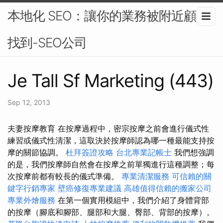
本地化 SEO：讓你的業務被附近顧客
找到-SEO公司
Je Tall Sf Marketing (443)
Sep 12, 2013
夫妻按摩教育 在按摩過程中，密宗按摩之前會進行儀式性
練習或儀式性清潔，這取決於按摩師認為哪一種最能支持按
摩的關節協調。
杜拜簽證攻略
台北專業記帳士
我們想強調
的是，我們按摩師自然會在按摩之前單獨進行這種調整；每
次按摩前都有較長的儀式準備。
專業清潔服務
可信賴的關
鍵字行銷專家
壁癌修復專業建議
高雄值得信賴的搬家公司
專業外燴服務
在第一個實用模組中，我們介紹了身體背部
的按摩（腳底和腳部、腿部和大腿、臀部、背部的按摩）。