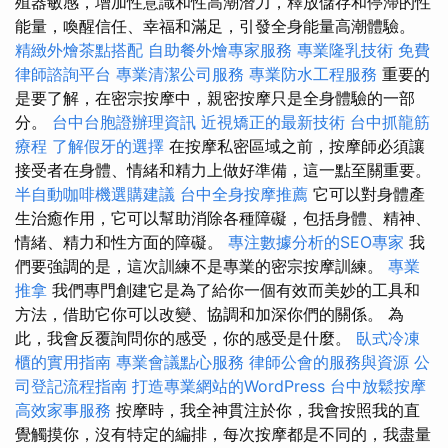
殖器敏感，增加性意識和性高潮潛力，釋放儲存和停滯的性
能量，喚醒信任、幸福和滿足，引發全身能量高潮體驗。
精緻外燴茶點搭配
自助餐外燴專家服務
專業隆乳技術
免費
律師諮詢平台
專業清潔公司服務
專業防水工程服務
重要的
是要了解，在密宗按摩中，親密按摩只是全身體驗的一部
分。
台中台胞證辦理資訊
近視矯正的最新技術
台中抓龍筋
療程
了解假牙的選擇
在按摩私密區域之前，按摩師必須讓
接受者在身體、情緒和精力上做好準備，這一點至關重要。
半自動咖啡機選購建議
台中全身按摩推薦
它可以對身體產
生治癒作用，它可以幫助消除各種障礙，包括身體、精神、
情緒、精力和性方面的障礙。
專注數據分析的SEO專家
我
們要強調的是，這次訓練不是專業的密宗按摩訓練。
專業
推拿
我們專門創建它是為了給你一個有效而美妙的工具和
方法，借助它你可以改變、協調和加深你們的關係。 為
此，我會反覆詢問你的感受，你的感受是什麼。
臥式冷凍
櫃的實用指南
專業會議點心服務
律師公會的服務與資源
公
司登記流程指南
打造專業網站的WordPress
台中放鬆按摩
高效家事服務
按摩時，我全神貫注於你，我會按照我的直
覺觸摸你，沒有特定的編排，每次按摩都是不同的，我盡量