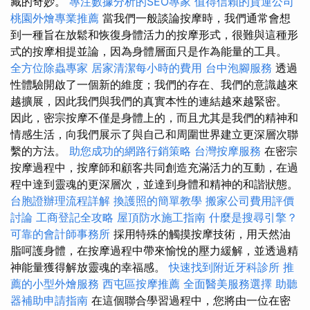
藏的奇妙。
專注數據分析的SEO專家
值得信賴的貨運公司
桃園外燴專業推薦
當我們一般談論按摩時，我們通常會想
到一種旨在放鬆和恢復身體活力的按摩形式，很難與這種形
式的按摩相提並論，因為身體層面只是作為能量的工具。
全方位除蟲專家
居家清潔每小時的費用
台中泡腳服務
透過
性體驗開啟了一個新的維度；我們的存在、我們的意識越來
越擴展，因此我們與我們的真實本性的連結越來越緊密。
因此，密宗按摩不僅是身體上的，而且尤其是我們的精神和
情感生活，向我們展示了與自己和周圍世界建立更深層次聯
繫的方法。
助您成功的網路行銷策略
台灣按摩服務
在密宗
按摩過程中，按摩師和顧客共同創造充滿活力的互動，在過
程中達到靈魂的更深層次，並達到身體和精神的和諧狀態。
台胞證辦理流程詳解
換護照的簡單教學
搬家公司費用評價
討論
工商登記全攻略
屋頂防水施工指南
什麼是搜尋引擎？
可靠的會計師事務所
採用特殊的觸摸按摩技術，用天然油
脂呵護身體，在按摩過程中帶來愉悅的壓力緩解，並透過精
神能量獲得解放靈魂的幸福感。
快速找到附近牙科診所
推
薦的小型外燴服務
西屯區按摩推薦
全面醫美服務選擇
助聽
器補助申請指南
在這個聯合學習過程中，您將由一位在密