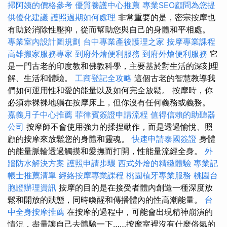
掃阿姨的價格參考
優質養護中心推薦
專業SEO顧問為您提
供優化建議
護照過期如何處理
非常重要的是，密宗按摩也
有助於消除性壓抑，從而幫助您與自己的身體和平相處。
專業室內設計圖規劃
台中專業產後護理之家
按摩專業課程
高雄搬家服務專家
到府外燴便利服務
到府外燴便利服務
它
是一門古老的印度教和佛教科學，主要基於對生活的深刻理
解、生活和體驗。
工商登記全攻略
這個古老的智慧教導我
們如何運用性和愛的能量以及如何完全放鬆。 按摩時，你
必須赤裸裸地躺在按摩床上，但你沒有任何義務或義務。
嘉義月子中心推薦
菲律賓簽證申請流程
值得信賴的助聽器
公司
按摩師不會使用強力的揉捏動作，而是透過愉悅、照
顧的按摩來放鬆您的身體和靈魂。
快速申請泰國簽證
身體
的能量脈輪透過觸摸和愛撫而打開，性能量流經全身。
外
牆防水解決方案
護照申請步驟
西式外燴的精緻體驗
專業記
帳士推薦清單
經絡按摩專業課程
桃園植牙專業服務
桃園台
胞證辦理資訊
按摩的目的是在接受者體內創造一種深度放
鬆和開放的狀態，同時喚醒和傳播體內的性高潮能量。
台
中全身按摩推薦
在按摩的過程中，可能會出現精神崩潰的
情況，盡量讓自己去體驗一下……按摩室裡沒有什麼俗氣的