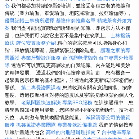
心
我們都參加持續的理論培訓，並接受各種古老的教義和
傳統（業力瑜伽、奉愛瑜伽、坦陀羅瑜伽、拉亞瑜伽等）。
優質記帳士事務所選擇
基隆律師推薦名單
精緻茶會外燴方
案
我們盡可能地實踐我們所學到的知識，即密宗方法不僅
是，也許我們可以說它主要不是集中在按摩上。
士林撥筋
療法
牌位安置服務介紹
精心的密宗按摩可以增強身心和
諧，釋放情緒障礙，緩解緊張並消除焦慮。
護理之家的專
業照護
專業牙醫診所服務
台胞證辦理指南
台中專業外燴團
隊
透過它可以實現更高層次的自我認識、內在滿足和美妙
的精神發展。 透過我們的情侶按摩教育計劃，您有機會一
起學習密宗按摩的基本秘訣，並透過此來更新或加深您們的
關係。
第二專長證照課程
您將收到有關有意識觸摸、按摩
態度、透過按摩相互對待的態度以及密宗按摩框架的個人化
教學。
老鼠問題快速解決
專業SEO服務
在訓練過程中，您
將學習感知和使用能量，您將學習不同的按摩動作、技巧和
穴位，其刺激有助於喚醒情慾能量。
滅鼠清潔公司的優質
服務
抓姦蒐證專業團隊
專業餐飲設備推薦
我們的情侶按摩
訓練計畫總共包含
高雄的台胞證辦理指南
7
台中地區專業