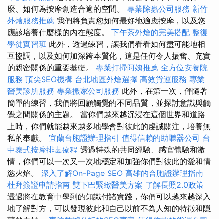
麼、如何為按摩創造合適的空間。
專業除蟲公司服務
新竹
外燴服務推薦
我們將負責您如何最好地適應按摩，以及您
應該培養什麼樣的內在態度。
下午茶外燴的完美搭配
整復
學徒實習班
此外，透過練習，讓我們看看如何盡可能地相
互協調，以及如何加深跨本質化，這是任何令人振奮、充實
的親密關係的重要基礎。
專業打掃阿姨推薦
全方位安養院
服務
頂尖SEO機構
台北地區外燴選擇
高效貨運服務
專業
醫美診所服務
專業搬家公司服務
此外，在第一次，伴隨著
簡單的練習，我們將回顧觸覺的不同品質，並探討意識與觸
覺之間關係的主題。 當你們越來越沉浸在這個世界和道路
上時，你們就能越來越多地學會對彼此的虔誠關注，培養無
私的奉獻。
宜蘭台胞證辦理指引
值得信賴的助聽器公司
台
中泰式按摩排毒療程
透過特殊的共同經驗、感官體驗和激
情，你們可以一次又一次地穩定和加強你們對彼此的愛和情
慾火焰。
深入了解On-Page SEO
高雄的台胞證辦理指南
杜拜簽證申請指南
雙下巴緊緻醫美方案
了解長照2.0政策
透過將在教育中學到的知識付諸實踐，你們可以越來越深入
地了解對方，可以發現彼此和自己以前不為人知的特徵和隱