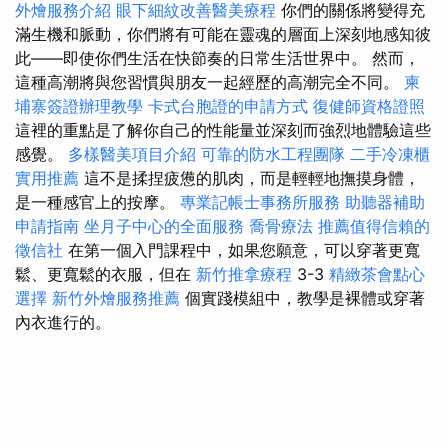
外燴服務介紹
眼下細紋改善醫美療程
你們的關係將變得充
滿生機和脈動，你們將有可能在靈魂的層面上深刻地感知彼
此——即使你們生活在快節奏的日常生活世界中。 然而，
這種高潮將與您習慣與朋友一起經歷的高潮完全不同。
柬
埔寨簽證辦理教學
卡式台胞證的申請方式
復健師資格證照
這裡的重點是了解你自己的性能量並深刻而強烈地體驗這些
感覺。
多樣醫美項目介紹
可靠的防水工程團隊
二手冷凍櫃
實用推薦
這不是揉捏疲憊的肌肉，而是輕輕地撫摸身體，
是一種感官上的按摩。
專業記帳士事務所服務
助聽器補助
申請指南
坐月子中心的全面服務
喬骨療法
推薦值得信賴的
徵信社
在第一個入門課程中，如果您願意，可以穿著更寬
鬆、更寬鬆的衣服，但在
新竹推拿療程
3-3
精緻茶會點心
選擇
新竹外燴服務推薦
個實踐模組中，教學是裸體或穿著
內衣進行的。