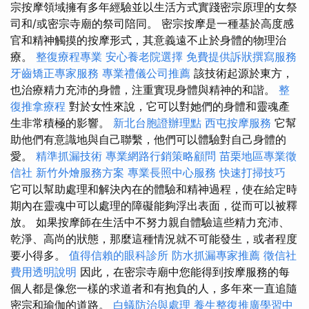
宗按摩領域擁有多年經驗並以生活方式實踐密宗原理的女祭
司和/或密宗寺廟的祭司陪同。 密宗按摩是一種基於高度感
官和精神觸摸的按摩形式，其意義遠不止於身體的物理治
療。
整復療程專業
安心養老院選擇
免費提供訴狀撰寫服務
牙齒矯正專家服務
專業禮儀公司推薦
該技術起源於東方，
也治療精力充沛的身體，注重實現身體與精神的和諧。
整
復推拿療程
對於女性來說，它可以對她們的身體和靈魂產
生非常積極的影響。
新北台胞證辦理點
西屯按摩服務
它幫
助他們有意識地與自己聯繫，他們可以體驗對自己身體的
愛。
精準抓漏技術
專業網路行銷策略顧問
苗栗地區專業徵
信社
新竹外燴服務方案
專業長照中心服務
快速打掃技巧
它可以幫助處理和解決內在的體驗和精神過程，使在給定時
期內在靈魂中可以處理的障礙能夠浮出表面，從而可以被釋
放。 如果按摩師在生活中不努力親自體驗這些精力充沛、
乾淨、高尚的狀態，那麼這種情況就不可能發生，或者程度
要小得多。
值得信賴的眼科診所
防水抓漏專家推薦
徵信社
費用透明說明
因此，在密宗寺廟中您能得到按摩服務的每
個人都是像您一樣的求道者和有抱負的人，多年來一直追隨
密宗和瑜伽的道路。
白蟻防治與處理
養生整復推廣學習中