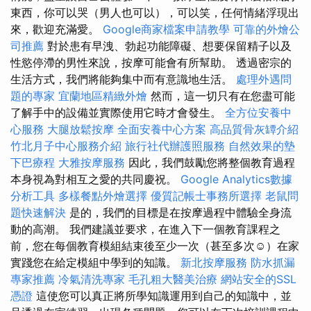
東西，你可以哭（男人也可以），可以笑，任何情緒浮現出
來，歡迎充滿愛。
Google商家檔案申請教學
可靠的外燴公
司推薦
對於患有早洩、勃起功能障礙、想要保留精子以及
性慾停滯的男性來說，按摩可能會有所幫助。 透過密宗的
生活方式，我們將能夠集中而有意識地生活。
處理外遇問
題的專家
宜蘭地區精緻外燴
然而，這一切只有在您盡可能
了解手中的設備並實際使用它時才會發生。
全方位安養中
心服務
大腿放鬆按摩
全面安養中心方案
高品質骨灰罈介紹
竹北月子中心服務介紹
旅行社代辦護照服務
自然效果的墊
下巴療程
大雅按摩服務
因此，我們鼓勵您將整個教育過程
本身視為對相互之愛的共同慶祝。
Google Analytics數據
分析工具
多樣餐點外燴選擇
優質記帳士事務所選擇
老鼠問
題快速解決
是的，我們的目標是在按摩過程中體驗全身流
動的高潮。 我們建議並要求，在進入下一個教育課程之
前，您在每個教育模組結束後至少一次（甚至多次☺）在家
實踐您在給定模組中學到的知識。
新北按摩服務
防水抓漏
專家推薦
冷氣清洗專家
毛孔粗大醫美治療
網站安全的SSL
憑證
這使您可以真正將所學知識運用到自己的知識中，並