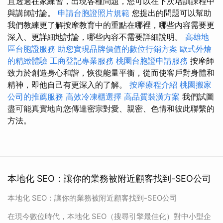
且透過在家練習，出現各種問題，您可以在下次培訓課程中
與講師討論。
申請台胞證照片規範
您提出的問題可以幫助
我們教練更了解按摩教育中的重點在哪裡，哪些內容需要更
深入、更詳細地討論，哪些內容不需要詳細說明。
高雄地
區台胞證服務
助您實現品牌價值的數位行銷方案
歐式外燴
的精緻體驗
工商登記專業服務
桃園台胞證申請服務
按摩師
致力於創造身心和諧，恢復能量平衡，從而使客戶對身體和
精神，即他自己有更深入的了解。
按摩療程介紹
桃園搬家
公司的推薦服務
高效冷凍櫃選擇
高品質裝潢方案
我們試圖
盡可能真實地向您傳達密宗對愛、親密、色情和彼此聯繫的
方法。
本地化 SEO：讓你的業務被附近顧客找到-SEO公司
本地化 SEO：讓你的業務被附近顧客找到-SEO公司
在現今數位時代，本地化 SEO（搜尋引擎最佳化）對中小型企