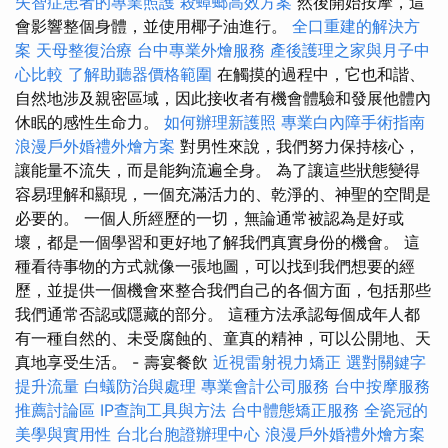
失智症患者的專業照護
殺蟑螂高效方案
然後開始按摩，這
會影響整個身體，並使用椰子油進行。
全口重建的解決方
案
天母整復治療
台中專業外燴服務
產後護理之家與月子中
心比較
了解助聽器價格範圍
在觸摸的過程中，它也和諧、
自然地涉及親密區域，因此接收者有機會體驗和發展他體內
休眠的感性生命力。
如何辦理新護照
專業白內障手術指南
浪漫戶外婚禮外燴方案
對男性來說，我們努力保持核心，
讓能量不流失，而是能夠流遍全身。 為了讓這些狀態變得
容易理解和顯現，一個充滿活力的、乾淨的、神聖的空間是
必要的。 一個人所經歷的一切，無論通常被認為是好或
壞，都是一個學習和更好地了解我們真實身份的機會。 這
種看待事物的方式就像一張地圖，可以找到我們想要的經
歷，並提供一個機會來整合我們自己的各個方面，包括那些
我們通常否認或隱藏的部分。 這種方法承認每個成年人都
有一種自然的、未受腐蝕的、童真的精神，可以公開地、天
真地享受生活。 - 壽宴餐飲
近視雷射視力矯正
選對關鍵字
提升流量
白蟻防治與處理
專業會計公司服務
台中按摩服務
推薦討論區
IP查詢工具與方法
台中體態矯正服務
全瓷冠的
美學與實用性
台北台胞證辦理中心
浪漫戶外婚禮外燴方案