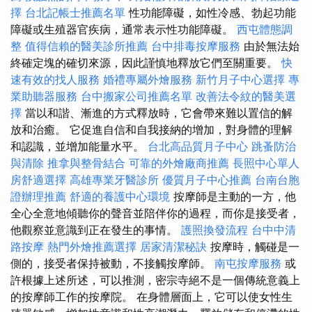
擇
台北記帳士推薦名單
性功能障礙，如性冷感、勃起功能
障礙或生殖器官疾病，通常表示性功能障礙。
西屯體態調
整
值得信賴的醫美診所推薦
台中排毒按摩服務
由於無法始
終確定塊的確切來源，因此謹慎地釋放它們至關重要。
快
速有效的找人服務
婚禮專屬外燴服務
新竹月子中心選擇
專
業助聽器服務
台中搬家公司推薦名單
改善法令紋的醫美選
擇
當以和諧、漸進的方式釋放時，它會帶來難以置信的解
放和治癒。 它促進自信和自我接納的增加，對身體的理解
和認識，並增加能量水平。
台北高品質月子中心
跳蚤防治
與清除
推拿與整骨結合
可靠的外燴廠商推薦
長照中心單人
房舒適選擇
高雄專業牙醫診所
優質月子中心推薦
台南台胞
證辦理推薦
舒適的養護中心環境
按摩師是主動的一方，他
全心全意地傾聽你的聲音並陪伴你的過程，而你是接受者，
他觀察並意識到正在發生的事情。
護照換發流程
台中中清
路按摩
熱門外燴推薦選擇
居家清潔秘訣
按摩時，觸碰是一
側的，接受者保持被動，不接觸按摩師。
南屯按摩服務
或
許根據上述所述，可以推測，密宗寺絕不是一個傳統意義上
的按摩師工作的按摩院。 在身體層面上，它可以使女性生