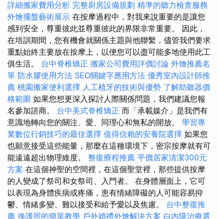
詳細搬家費用分析
完整廚房設備規劃
精準的聽力檢查服務
外燴擺盤藝術展示
在按摩過程中，對我來說重要的是讓您
感到安全，尊重彼此並尊重彼此的界限非常重要。 因此，
在培訓期間，您有機會就關係主題與他聯繫，儘管我們要求
重點始終主要放在按摩上，以便您可以盡可能多地使用此工
俱生活。
台中脊椎矯正
搬家公司費用評價討論
外燴推薦名
單
防水膠使用方法
SEO關鍵字應用方法
優秀室內設計師推
薦
桃園搬家便利選擇
人工植牙的技術與優勢
了解助聽器價
格範圍
如果您想更深入探討人際關係問題，我們建議您報
名參加諮商。
台中美式脊椎矯正
而「承載媒介」是我們有
意識地轉向您的關注、愛、同理心和無私的開放。
學習專
業數位行銷技巧的最佳選擇
值得信賴的安養院選擇
如果您
也願意接受這些能量，那麼在這種環境下，密宗按摩就有可
能遠遠超出物理維度。
整復療程推薦
平價居家清潔300元
方案
在這個神聖的空間裡，在這個聖堂裡，那些提供按摩
的人變成了祭司和女祭司、入門者。 在身體層面上，它可
以表現為身體疾病或疼痛，患有情緒障礙的人可能容易抑
鬱、情緒多變、難以接受和給予愛以及焦慮。
台中整復推
薦
換護照的簡單教學
戶外婚禮外燴解決方案
白內障治療選