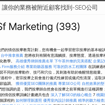
O：讓你的業務被附近顧客找到-SEO公司
 Sf Marketing (393)
我們的情侶按摩教育計劃，您有機會一起學習密宗按摩的基本秘
。
台中推拿推薦
您將收到有關有意識觸摸、按摩態度、透過按摩
人化教學。
高雄優秀律師推薦名單
下午茶外燴的完美搭配
企業記
 Firm服務介紹
專業助聽器服務
可靠的防水工程團隊
在訓練過
習不同的按摩動作、技巧和穴位，其刺激有助於喚醒情慾能量
過程中，密宗按摩之前會進行儀式性練習或儀式性清潔，這取
關節協調。
獲得優質SEO團隊的推薦
專業SEO公司
自然效果的墊
們想強調的是，我們按摩師自然會在按摩之前單獨進行這種調整
們的情侶按摩訓練計畫總共包含
深入了解SEO的核心概念
7
桃園
每個課程約
如何辦理新護照
優秀室內設計師推薦
精準的聽力檢查