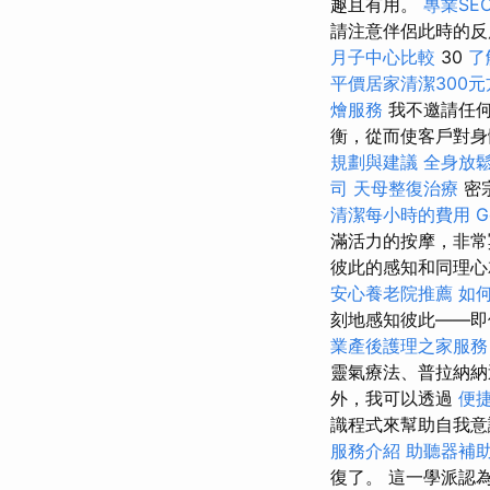
趣且有用。
專業SE
請注意伴侶此時的
月子中心比較
30
了
平價居家清潔300元
燴服務
我不邀請任何
衡，從而使客戶對身
規劃與建議
全身放
司
天母整復治療
密
清潔每小時的費用
G
滿活力的按摩，非常
彼此的感知和同理心
安心養老院推薦
如何
刻地感知彼此——即
業產後護理之家服務
靈氣療法、普拉納納
外，我可以透過
便
識程式來幫助自我意
服務介紹
助聽器補
復了。 這一學派認