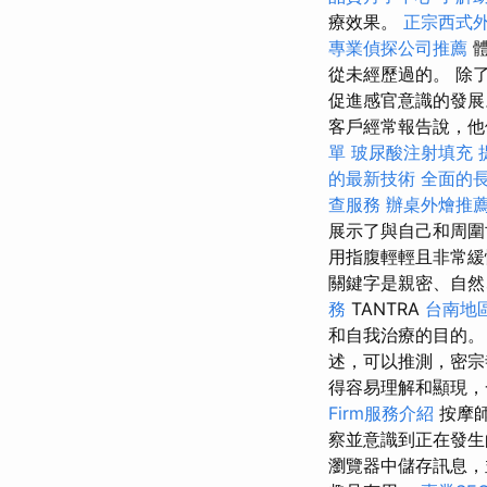
療效果。
正宗西式
專業偵探公司推薦
體
從未經歷過的。 除
促進感官意識的發
客戶經常報告說，他
單
玻尿酸注射填充
的最新技術
全面的
查服務
辦桌外燴推
展示了與自己和周圍
用指腹輕輕且非常
關鍵字是親密、自然
務
TANTRA
台南地
和自我治療的目的
述，可以推測，密宗
得容易理解和顯現，
Firm服務介紹
按摩師
察並意識到正在發生的
瀏覽器中儲存訊息，