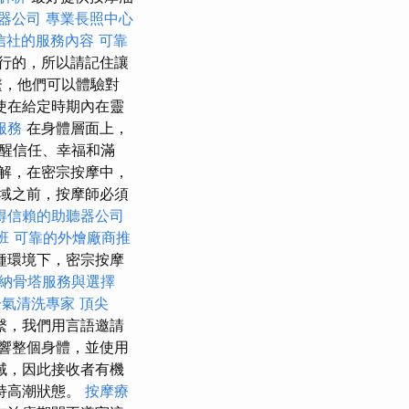
器公司
專業長照中心
信社的服務內容
可靠
行的，所以請記住讓
繫，他們可以體驗對
使在給定時期內在靈
服務
在身體層面上，
醒信任、幸福和滿
解，在密宗按摩中，
域之前，按摩師必須
得信賴的助聽器公司
班
可靠的外燴廠商推
種環境下，密宗按摩
納骨塔服務與選擇
冷氣清洗專家
頂尖
繫，我們用言語邀請
響整個身體，並使用
域，因此接收者有機
持高潮狀態。
按摩療