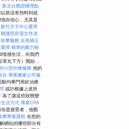
務
新北台胞證辦理點
你以前沒有預料到或
增強自信心，尤其是
新竹月子中心選擇
。
辦護照所需文件清
毒按摩服務
近視矯正
心選擇
精準的聽力檢
和情感生活，向我們
/睪丸下方）開始，
的小型外燴服務
他的
結合
專業搬家公司服
活動均專門用於治療
問
或許根據上述所
摩
為了讓這些狀態變
村生活方式
專業CPA
而你是接受者，他觀
按摩專業課程
在您的
解網站的哪些部分有