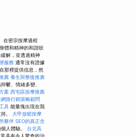
在密宗按摩過程
身體和精神的和諧狀
力緩解，並透過精神
辦服務
通常沒有證據
在那裡提供信息，然
摩推薦
養生與整復推廣
易抑鬱、情緒多變、
方案
西屯區按摩推薦
業網路行銷策略顧問
工具
能量塊出現在我
支持。
大甲放鬆按摩
所夥伴
SEO的真正含
的個人體驗。
台北高
常具有令人驚奇的治