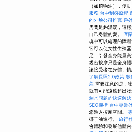
（如植物油），使
服務
台中刮痧療程
的外燴公司推薦
戶
房間足夠溫暖，這樣
自己身體的愛。
宜
魂中可以處理的障礙
它可以使女性生殖器
足，引發全身能量
親密按摩只是全身
讓接受者在身體、情
了解長照2.0政策
數
薦
需要注意的是，密
就有可能遠遠超出物
漏水問題的快速解決
SEO機構
台中專業
您進入按摩空間。
椰子油進行。
旅行
會體驗和發展他體