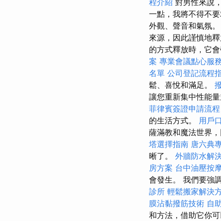
程介紹
對男性來說
一點，我將不得不要
外觀、聲音和氣氛。
來源，因此謹慎地
的方式釋放時，它
案
專業會議點心服
名單
公司登記流程
鬆、喜悅和滿足。
讓您重新集中性能量
菲律賓簽證申請流程
的生活方式。
用戶
薩滿教和魔法世界，
塔選擇指南
唐六典
晰了。
外牆防水解
房方案
台中油壓按
會發生。 我們要強
診所
輕鬆搬家解決
膜沾黏撥筋技術
自
和方法，借助它你可