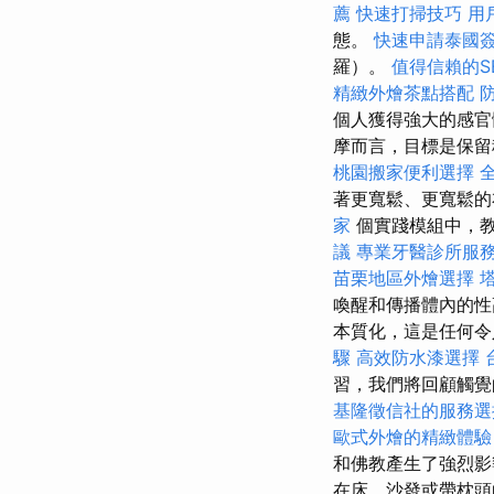
薦
快速打掃技巧
用
態。
快速申請泰國
羅）。
值得信賴的S
精緻外燴茶點搭配
個人獲得強大的感官
摩而言，目標是保留
桃園搬家便利選擇
著更寬鬆、更寬鬆
家
個實踐模組中，
議
專業牙醫診所服
苗栗地區外燴選擇
喚醒和傳播體內的性
本質化，這是任何令
驟
高效防水漆選擇
習，我們將回顧觸覺
基隆徵信社的服務選
歐式外燴的精緻體驗
和佛教產生了強烈影
在床、沙發或帶枕