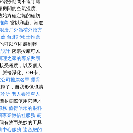
在治療期間不遵守這
慮房間的空氣溫度、
法始終確定塊的確切
推薦
當以和諧、漸進
浪漫戶外婚禮外燴方
推薦
台北記帳士推薦
他可以立即感到輕
置設計
密宗按摩可以
護理之家的專業照護
的接受程度，以及個人
、脈輪淨化、OH卡、
家公司推薦名單
靈骨
輕了，自我形像也清
醫診所
老人養護單人
備並實際使用它時才
服務
值得信賴的眼科
蘭專業徵信社服務
筋
個有效而美妙的工具
養中心服務
適合您的