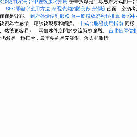
水膠使用方法
台中整復服務推薦
密宗按摩是全球思維方式的一
則。
SEO關鍵字應用方法
深層清潔的醫美做臉體驗
然而，必須考
不僅僅是背部。
到府外燴便利服務
台中筋膜放鬆療程推薦
長照中
被視為性感帶，應該被觀察和觸摸。
卡式台胞證使用指南
同樣
、然後更容易），兩個夥伴之間的交流就越強烈。
台北值得信
仍然是一種按摩，最重要的是充滿愛、溫柔和激情。