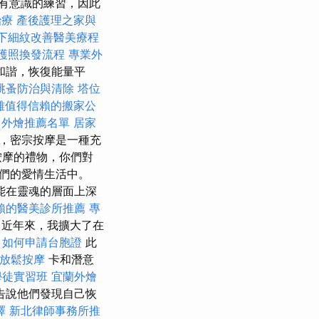
有意識的練習，因此
治療
產後護理之家與
下細紋改善醫美療程
護照換發流程
專業外
和諧，恢復能量平
跳蚤防治與清除
塔位
雄值得信賴的搬家公
外燴推薦名單
居家
，密宗按摩是一種充
按摩的禮物，你們對
們的愛情生活中。
能在靈魂的層面上深
賴的醫美診所推薦
專
近年來，我擴大了在
。
如何申請台胞證
此
腿放鬆按摩
卡和潛意
學徒實習班
宜蘭外燴
告說他們發現自己恢
擇
新北律師事務所推