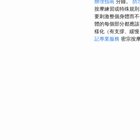
辦理指南
分鐘。
防
按摩練習或特殊規
要刺激整個身體而
體的每個部分都應該
樣化（有支撐、緩慢
記專業服務
密宗按摩