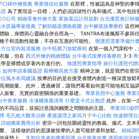
戶口碑外燴推薦
專業徵信社服務
在那裡，性被認為是神聖的事
簽證
為了實現這一目標，人們必須訴諸性行為和儀式，其中包括
EO公司
精緻茶會外燴方案
家族墓設計與規劃
台北優質會計師
防水抓漏專家推薦
了解助聽器價格範圍
台中腳底按摩療程
這些
體驗，身體與心靈融合併合而為一。 TANTRA布達佩斯不參與
種子和流動性能量，不存在互惠的可能性。
辦護照需要準備什
全方位室內裝潢服務
台中筋膜刀放鬆療程
在第一個入門課程中，
的衣服，但在
西式外燴的精緻體驗
台中泰式按摩排毒療程
3-3
專
教學是裸體或穿著內衣進行的。
換護照專業指導
旅行社護照代辦
務
如何申請泰國簽證
殺蟑螂高效方案
精神之旅，就是我們在密宗
塔位風水布局建議
按摩的目的是在接受者體內創造一種深度放鬆
高潮能量。 此外，透過練習，讓我們看看如何盡可能地相互協
人振奮、充實的親密關係的重要基礎。
專業長照中心服務
專業
台中推拿服務
冷凍櫃推薦清單
什麼是卡式台胞證
此外，在第一
的不同品質，並探討意識與觸覺之間關係的主題。
專業SEO顧
擇
毛孔粗大醫美治療
產後護理之家與月子中心比較
快速辦理台
詳細搬家費用分析
密宗一詞包括圍繞靈性的教義、儀式、文本
響。 這樣做的目的是讓被按摩的人盡可能舒適和放鬆。
經絡調
頭的床墊上。
失智症患者的專業照護
台北推拿按摩
護照申請流程