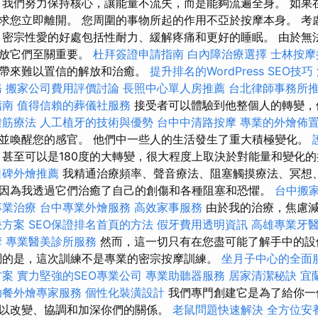
，我們努力保持核心，讓能量不流失，而是能夠流遍全身。 如果
求您立即離開。 您周圍的事物所起的作用不亞於按摩本身。 考
 密宗性愛的好處包括性耐力、緩解疼痛和更好的睡眠。 由於無
釋放它們至關重要。
杜拜簽證申請指南
白內障治療選擇
士林按摩
會帶來難以置信的解放和治癒。
提升排名的WordPress SEO技巧
務
搬家公司費用評價討論
長照中心單人房推薦
台北律師事務所
指南
值得信賴的葬儀社服務
接受者可以體驗到他整個人的轉變，
撥筋療法
人工植牙的技術與優勢
台中中清路按摩
專業的外燴佈
並喚醒您的感官。 他們中一些人的生活發生了重大積極變化。
甚至可以是180度的大轉變，很大程度上取決於對能量和變化
口碑外燴推薦
我精通治療頻率、聲音療法、阻塞觸摸療法、冥想
因為我透過它們治癒了自己的創傷和各種阻塞和恐懼。
台中搬
專業治療
台中專業外燴服務
高效家事服務
由於我的治療，焦慮減
決方案
SEO保證排名首頁的方法
假牙費用透明資訊
高雄專業牙
摩
專業醫美診所服務
然而，這一切只有在您盡可能了解手中的設
調的是，這次訓練不是專業的密宗按摩訓練。
坐月子中心的全面
方案
實力堅強的SEO專業公司
專業助聽器服務
居家清潔秘訣
宜
助餐外燴專家服務
個性化裝潢設計
我們專門創建它是為了給你一
以改變、協調和加深你們的關係。
老鼠問題快速解決
全方位安