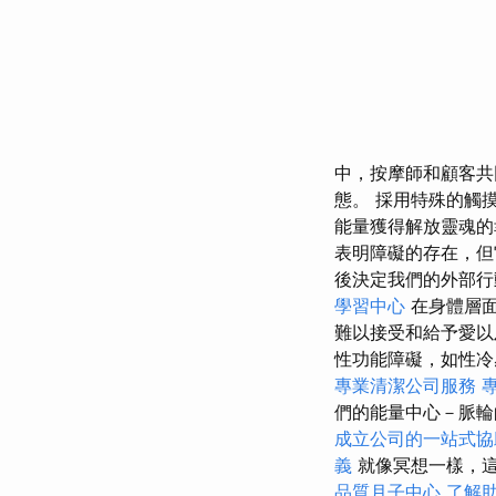
中，按摩師和顧客共
態。 採用特殊的觸
能量獲得解放靈魂
表明障礙的存在，但
後決定我們的外部
學習中心
在身體層
難以接受和給予愛
性功能障礙，如性冷
專業清潔公司服務
們的能量中心－脈輪
成立公司的一站式協
義
就像冥想一樣，這
品質月子中心
了解