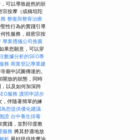
情，可以導致超然的狀
密宗按摩（或稱坦陀
服務
整復與整骨治療
神聖性行為的實踐引導
任何性服務，就密宗按
麼
專業禮儀公司推薦
如果您願意，可以穿
注數據分析的SEO專
服務
商業登記專業建
寺廟中試圖傳達的。
和開放的狀態，同時
調，以及如何加深跨
SEO服務
護照申請步
次，伴隨著簡單的練
問為您提供優化建議
胞證
台中養生排毒
和實踐，並對印度教
理服務
將其舒適地放
解析
最好提供按摩油