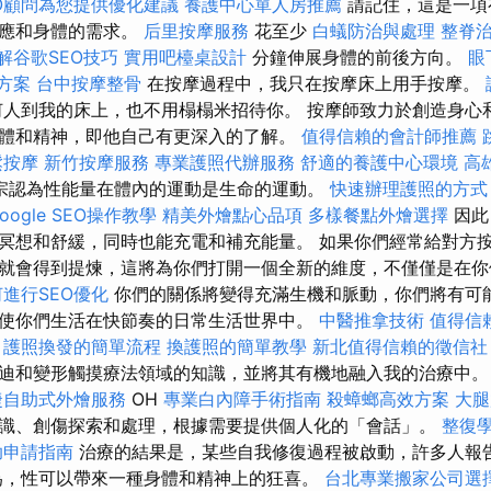
O顧問為您提供優化建議
養護中心單人房推薦
請記住，這是一項
反應和身體的需求。
后里按摩服務
花至少
白蟻防治與處理
整脊
解谷歌SEO技巧
實用吧檯桌設計
分鐘伸展身體的前後方向。
眼
方案
台中按摩整骨
在按摩過程中，我只在按摩床上用手按摩。
人到我的床上，也不用榻榻米招待你。 按摩師致力於創造身心
體和精神，即他自己有更深入的了解。
值得信賴的會計師推薦
鬆按摩
新竹按摩服務
專業護照代辦服務
舒適的養護中心環境
高
宗認為性能量在體內的運動是生命的運動。
快速辦理護照的方式
oogle SEO操作教學
精美外燴點心品項
多樣餐點外燴選擇
因此
冥想和舒緩，同時也能充電和補充能量。 如果你們經常給對方
就會得到提煉，這將為你們打開一個全新的維度，不僅僅是在你
進行SEO優化
你們的關係將變得充滿生機和脈動，你們將有可
使你們生活在快節奏的日常生活世界中。
中醫推拿技術
值得信
護照換發的簡單流程
換護照的簡單教學
新北值得信賴的徵信社
迪和變形觸摸療法領域的知識，並將其有機地融入我的治療中
捷自助式外燴服務
OH
專業白內障手術指南
殺蟑螂高效方案
大
識、創傷探索和處理，根據需要提供個人化的「會話」。
整復
助申請指南
治療的結果是，某些自我修復過程被啟動，許多人報
為，性可以帶來一種身體和精神上的狂喜。
台北專業搬家公司選