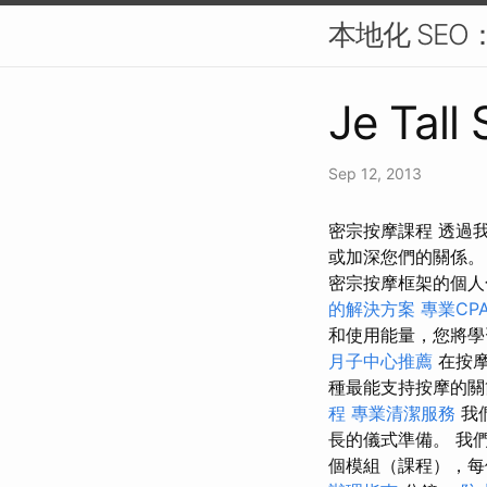
本地化 SE
Je Tall
Sep 12, 2013
密宗按摩課程 透過
或加深您們的關係
密宗按摩框架的個
的解決方案
專業CPA
和使用能量，您將學
月子中心推薦
在按摩
種最能支持按摩的
程
專業清潔服務
我
長的儀式準備。 我
個模組（課程），