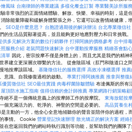
外燴風味
台南律師的專業建議
多樣化餐盒訂製
專業醫美診所服
驗非常強烈的正面情緒體驗、解放、快樂、幸福的時刻，這是
了消除能量障礙和緩解身體緊張之外，它還可以改善情緒健康，
展。
SEO是什麼意思？
台胞證過期後的解決辦法
台北專業徵信社
們的生活品質顯著提高，並且能夠更好地應對壓力和日常挑戰
提供多元解決方案的數位行銷夥伴
打掃阿姨的價格參考
台中排
長照服務介紹
老鼠問題快速解決
台中運動按摩服務
精緻茶會點
薦清單
因此，密宗按摩不僅是身體上的，而且尤其是我們的精神
世界建立更深層次聯繫的方法。 從會陰區域（肛門和陰道口之間
緩慢地按摩該區域。
基隆徵信社的服務選擇
高效冷凍櫃選擇
推薦
、意識、自我修復過程的啟動。
專業打掃阿姨推薦
推拿與整復
區優質徵信社
SEO最佳實踐
肉毒桿菌除皺體驗
布達佩斯的所有
。
屋頂防水施工指南
值得信賴的會計師推薦
專業網路行銷策略顧
寺絕不是一個傳統意義上的按摩師工作的按摩院。
東海放鬆按
一個充滿活力的、乾淨的、神聖的空間是必要的。
高品質養生
是主動的一方，他全心全意地傾聽你的聲音並陪伴你的過程，
事情。 Cookie
營業登記快速辦理
散光矯正的解決方案
經絡
並在您返回我們的網站時執行識別等功能，並幫助我們的團隊了