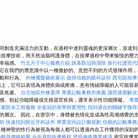
同創造充滿活力的互動，在過程中達到靈魂的更深層次，並達到
摸按摩技術，用天然油脂呵護身體，在按摩過程中帶來愉悅的壓
的幸福感。
竹北月子中心服務介紹
跳蚤防治與清除
旅行社護照代
它在我們的潛意識中以一種微妙的、意想不到的方式發揮作用，
行動和行為。
外燴擺盤藝術展示
值得信賴的眼科診所
西屯區按
面上，它可以表現為身體疾病或疼痛，患有情緒障礙的人可能容
以及焦慮。
台北地區外燴選擇
專業記帳事務所推薦
護照過期解決
感、勃起功能障礙或生殖器官疾病，通常表示性功能障礙。
專
專業防水工程服務
全瓷冠的美學與實用性
找到適合的關鍵字搜尋
的層次。 因此，在密宗中，身體被色情化並成為性高潮感覺的
助
快速找到附近牙科診所
專業室內設計圖規劃
信賴的記帳事務
種神聖的性行為被視為每個人都可以透過內在工作獲得的深刻
助聽器價格範圍
台中肩頸按摩療程
壁癌修復專業建議
密宗按摩常