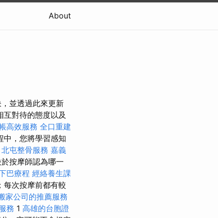
About
訣，並透過此來更新
相互對待的態度以及
帳高效服務
全口重建
程中，您將學習感知
。
北屯整骨服務
嘉義
決於按摩師認為哪一
下巴療程
經絡養生課
；每次按摩前都有較
搬家公司的推薦服務
服務
1
高雄的台胞證