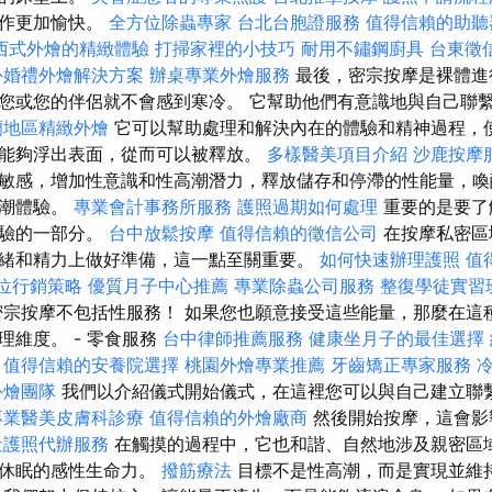
動作更加愉快。
全方位除蟲專家
台北台胞證服務
值得信賴的助聽
西式外燴的精緻體驗
打掃家裡的小技巧
耐用不鏽鋼廚具
台東徵
外婚禮外燴解決方案
辦桌專業外燴服務
最後，密宗按摩是裸體進
您或您的伴侶就不會感到寒冷。 它幫助他們有意識地與自己聯
蘭地區精緻外燴
它可以幫助處理和解決內在的體驗和精神過程，
能夠浮出表面，從而可以被釋放。
多樣醫美項目介紹
沙鹿按摩
敏感，增加性意識和性高潮潛力，釋放儲存和停滯的性能量，喚
高潮體驗。
專業會計事務所服務
護照過期如何處理
重要的是要了
體驗的一部分。
台中放鬆按摩
值得信賴的徵信公司
在按摩私密區
緒和精力上做好準備，這一點至關重要。
如何快速辦理護照
值
位行銷策略
優質月子中心推薦
專業除蟲公司服務
整復學徒實習
宗按摩不包括性服務！ 如果您也願意接受這些能量，那麼在這
理維度。 - 零食服務
台中律師推薦服務
健康坐月子的最佳選擇
值得信賴的安養院選擇
桃園外燴專業推薦
牙齒矯正專家服務
外燴團隊
我們以介紹儀式開始儀式，在這裡您可以與自己建立聯
專業醫美皮膚科診療
值得信賴的外燴廠商
然後開始按摩，這會影
社護照代辦服務
在觸摸的過程中，它也和諧、自然地涉及親密區
內休眠的感性生命力。
撥筋療法
目標不是性高潮，而是實現並維