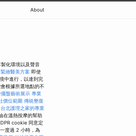
About
客製化環境以及聲音
巴緊緻醫美方案
即使
境中進行，以達到完
會根據所選地點的不
燴擺盤藝術展示
專業
社價位範圍
傳統整復
台北護理之家的專業
油在溫熱按摩的幫助
 cookie 同意定
一度過 2 小時，為