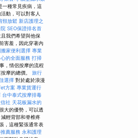
是一種常見疾病，這
的活動，可以對客人
肩頸放鬆
新店護理之
養院
SEO保證排名首
並且我們希望與他保
前害羞，因此穿著內
園搬家便利選擇
專業
中心的全面服務
打掃
事，情侶按摩的流程
選按摩的總價。
旅行
佳選擇
對於處於浪漫
fet方案
專業貨運行
擇
台中泰式按摩排毒
徵信社
天花板漏水的
很大的優勢，可以透
，減輕背部和脊椎疼
張，這種緊張通常表
師推薦服務
永和護理