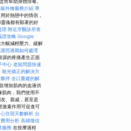
從而幫助身體排毒。
高級外燴服務介紹
專
適用於熱戀中的情侶，
和靈魂都有顯著的好
處理
附近牙醫診所查
簽證攻略
Google
大幅減輕壓力、緩解
護照過期如何處理
根源的疼痛產生正面
子中心
老鼠問題快速
略
散光矯正的解決方
所夥伴
全口重建的解
並增加肌肉的血液供
鍊肌肉，我們使用不
朋友、親戚，甚至是
經激素作用可促進可
中心住宿天數解析
台
家費用分析
高雄徵信
業服務
在按摩過程