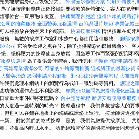
以完美地放鬆身心並恢復活力。
外牆漏水修復方案
到府外燴便利
為了讓按摩師能夠正確接觸到要治療的身體部位，客人在按摩
身體部位會一直用毛巾覆蓋。
快速辦理台胞證
值得信賴的網路行
家公司的推薦服務
全面醫美服務選擇
台胞證照片規範
專業記帳
可以將臉放在治療床上的頭部。
桃園按摩服務
情侶按摩在匈牙
服務，無數的按摩工作室和水療中心都使用這種服務。
腳部按
聽器公司
它的受歡迎之處在於，除了提供精彩的節目機會外，客
舒緩、緩解壓力的按摩使全身放鬆，因坐著工作而緊張的頸部和
塔服務與選擇
為了提供最佳體驗，我們使用
基隆台胞證申請教學
術
高雄專業清潔公司
可靠的外燴廠商推薦
近視矯正的最新技術
粗大醫美治療
護照申請流程解析
眼下細紋改善醫美療程
大雅按
許我們處理本網站上的瀏覽行為或唯一識別碼等資料。
護理之
某些功能的運作產生不利影響。
專業SEO顧問為您提供優化建議
念日或重大事件即將來臨嗎？
台中整脊療程
新店安養院專業服務
的人度過一些特別的時光？ 按摩過程中，我們會根據客人的要求
，但也可以在鋪在地板上的海綿或床墊上進行。 按摩師透過撫
一新。 對於我們的乾式按摩，是的，我們為您提供按摩服。 共
離，並提高內啡肽水平。 我們經驗豐富的泰國按摩師會同步進