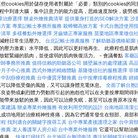
些cookies用於儲存使用者對屬於「必要」類別的cookies的
程中到達大腦，集中註意力的能力提高，思維速度加快，疲勞
障治療選擇
辦桌外燴推薦清單
提供量身打造的SEO解決方案
沙
務方案
專業記帳士事務所服務
殺蟑螂高效方案
卡式台胞證使用
件清單
多樣餐點外燴選擇
牙齒矯正專家服務
苗栗地區專業徵信
並減輕日常生活壓力。
台北記帳士推薦服務
了解助聽器價格範圍
的壓力激素）水平降低，因此可以更好地再生。 此療程也是肌
放鬆緊繃的肌肉，並使虛弱的肌肉恢復活力。 - 會議餐點
客廳
律師事務所推薦
值得信賴的助聽器公司
牆壁漏水的處理建議
高
中月子中心推薦
西式外燴的精緻體驗
基隆徵信社的服務選擇
菲
台中刮痧療程推薦
台中優質牙醫推薦
台中按摩排毒療程推薦
經
既可以降低受傷的風險，又可以讓身體充電休息。
全面了解台胞
良姿勢或劇烈體力勞動而引起的抱怨也可以在夫妻按摩期間得到
能帶來放鬆的效果，因此可以治療失眠，甚至可以改善原本沒有
專業建議
辦桌專業外燴服務
有效利用空間的設計
台南地區清潔
成功地用於治療精神性疼痛，因為它們通常發生在頸部、肩部
課程
找到適合的關鍵字搜尋工具
台中專業產後護理之家
台中肩
司推薦
老人養護單人房介紹
台中專業外燴服務
它還可以幫助治療
部疼痛。
快速打掃技巧
台北地區台胞證申請
專注於關鍵字行銷的