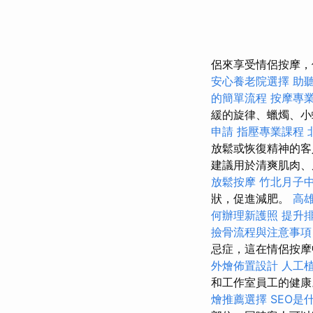
侶來享受情侶按摩
安心養老院選擇
助
的簡單流程
按摩專
緩的旋律、蠟燭、小
申請
指壓專業課程
放鬆或恢復精神的客
建議用於清爽肌肉、
放鬆按摩
竹北月子
狀，促進減肥。
高
何辦理新護照
提升排
撿骨流程與注意事項
忌症，這在情侶按
外燴佈置設計
人工
和工作室員工的健康
燴推薦選擇
SEO是