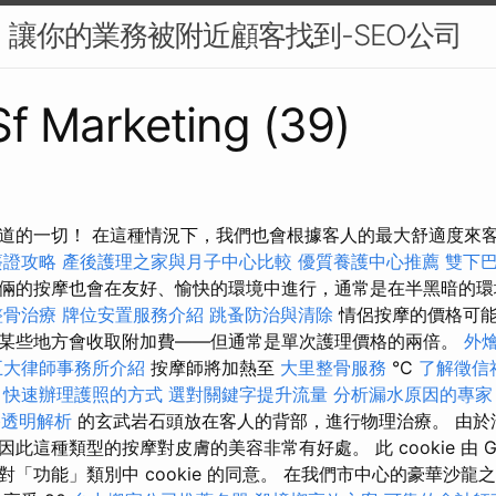
O：讓你的業務被附近顧客找到-SEO公司
 Sf Marketing (39)
道的一切！ 在這種情況下，我們也會根據客人的最大舒適度來
簽證攻略
產後護理之家與月子中心比較
優質養護中心推薦
雙下
倆的按摩也會在友好、愉快的環境中進行，通常是在半黑暗的環
整骨治療
牌位安置服務介紹
跳蚤防治與清除
情侶按摩的價格可能
某些地方會收取附加費——但通常是單次護理價格的兩倍。
外
五大律師事務所介紹
按摩師將加熱至
大里整骨服務
°C
了解徵信
程
快速辦理護照的方式
選對關鍵字提升流量
分析漏水原因的專家
價格透明解析
的玄武岩石頭放在客人的背部，進行物理治療。 由於
這種類型的按摩對皮膚的美容非常有好處。 此 cookie 由 GDPR
「功能」類別中 cookie 的同意。 在我們市中心的豪華沙龍之