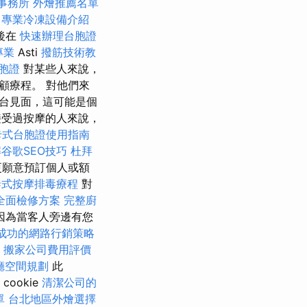
事務所
外燴推薦名單
專業冷凍設備介紹
後在
快速辦理台胞證
專業
Asti
撥筋技術教
胞證
對某些人來說，
顧療程。 對他們來
台見面，這可能是個
受過按摩的​​人來說，
卡式台胞證使用指南
谷歌SEO技巧
杜拜
更願意預訂個人或額
泰式按摩排毒療程
對
全面檢修方案
完整廚
因為當客人旁邊有您
成功的網路行銷策略
搬家公司費用評價
廳空間規劃
此
cookie
清潔公司的
單
台北地區外燴選擇