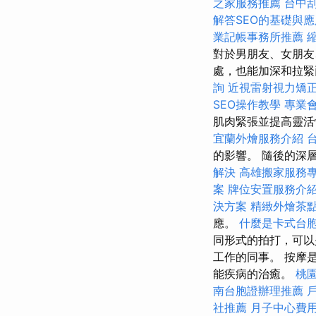
之家服務推薦
台中
解答SEO的基礎與
業記帳事務所推薦
對於男朋友、女朋友
處，也能加深和拉緊
詢
近視雷射視力矯
SEO操作教學
專業
肌肉緊張並提高靈
宜蘭外燴服務介紹
的影響。 隨後的深
解決
高雄搬家服務
案
牌位安置服務介
決方案
精緻外燴茶
應。
什麼是卡式台
同形式的拍打，可以
工作的同事。 按摩
能疾病的治癒。
桃
南台胞證辦理推薦
社推薦
月子中心費