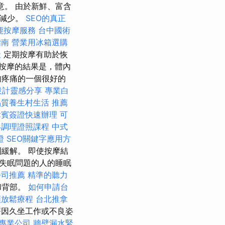
同意。 由於新鮮、富含
感減少。
SEO的真正
鹿按摩服務
台中國術
指南
營業用冰箱選購
社
定期按摩有助於恢
按摩的結果是，體內
肉疼痛的一個很好的
設計靈感分享
專業白
品質養生村生活
推薦
律賓簽證快速辦理
可
絡調理證照課程
中式
證
SEO關鍵字應用方
緩解。 即使按摩結
失眠問題的人的睡眠
公司推薦
精準的聽力
和背部。
如何申請台
頸放鬆療程
台北推拿
因久坐工作或不良姿
專業公司
牆壁漏水緊