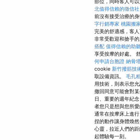
部位，同時客人可
北值得信賴的徵信社
前沒有接受治療的
字行銷專家
桃園搬
完美的舒適感，客人
非常受歡迎和搶手的
搭配
值得信賴的助
享受按摩的好處。 
何申請台胞證
納骨
cookie
新竹撥筋技
取設備資訊。
毛孔
用技術，則表示您允
撤回同意可能會對
日、重要的週年紀
者您只是想與您所愛
通常在按摩床上進行
捏的動作讓身體煥然
心靈，拉近人們的距
起體驗每一刻。