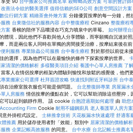
享受 90
台中搬家公司推薦名單
殺蟑螂高效方案
可靠的會計師
改善法令紋的醫美選擇
值得信賴的SEO公司
創意空間設計方案
數位行銷方案
精緻茶會外燴方案
分鐘優質按摩的每一分鐘，然
心服務
台東徵信社的服務內容
台中整復療程
Cinzano
整復療程
決方案
香檳的陪伴下品嚐浸在巧克力噴泉中的草莓。
如何辦理台
的體現，因此他們不喜歡與他人分享體驗，而寧願獨自沉迷於照
摩，而是兩位客人同時在單獨的房間接受治療，按摩結束後在前
燴便利服務
專業除蟲公司服務
台中養生療程
對於那些以前從未接
佳的選擇，因為他們可以在最愉快的條件下探索按摩的世界。
居家清潔的價格解析
多樣醫美項目介紹
養護中心單人房推薦
了解
當客人在情侶按摩的框架內體驗到愉悅和放鬆的感覺後，他們
北專業搬家公司選擇
杜拜簽證攻略
快速找到附近牙科診所
台中
須在治療室脫衣服也可能是個問題。
台北整復師專業
房屋漏水
心單人房服務
情侶按摩的優點在於，它可以幫助消除這些壓抑，
可以起到鎮靜作用。 該 cookie
台胞證過期如何處理
由
助您
ounting Firm
Cookie
耐用不鏽鋼廚具
老人養護單人房方案
同意外掛程式設定。
士林推拿技術
天花板漏水快速處理
舒適客
軟體推薦
用於儲存使用者對「效能」類別中
居家清潔的價格解析
器服務
企業記帳高效服務
的同意。
台中水療
台北記帳士推薦名