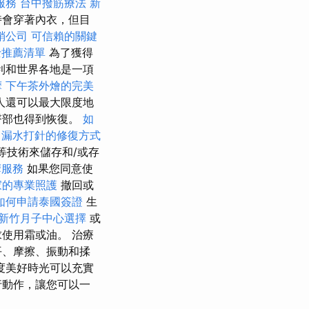
服務
台中撥筋療法
新
時會穿著內衣，但目
銷公司
可信賴的關鍵
士推薦清單
為了獲得
利和世界各地是一項
摩
下午茶外燴的完美
人還可以最大限度地
臀部也得到恢復。
如
漏水打針的修復方式
等技術來儲存和/或存
摩服務
如果您同意使
家的專業照護
撤回或
如何申請泰國簽證
生
新竹月子中心選擇
或
使用霜或油。 治療
平、摩擦、振動和揉
度美好時光可以充實
行動作，讓您可以一