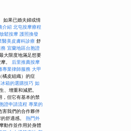
如果已婚夫婦或情
務介紹
北屯按摩療程
放鬆按摩
護照換發
業醫美皮膚科診療
舒
服務
宜蘭地區台胞證
最大限度地滿足想要
按摩。
后里推薦按摩
雄專業律師服務
大甲
（橘皮組織）的症
用冰箱的選購技巧
如
生、增重和減肥。
用，但它有基本的禁
胞證申請流程
專業的
危害我們的合作夥伴
摩的舒適感。
熱門外
摩動作並作用於身體