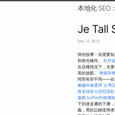
本地化 SE
Je Tall
Sep 12, 2013
情侶按摩：你需要知
和燈光條件。
杜拜
在這種情況下，夫妻
美的放鬆。
整復與
同而有所不同——在
餐廳外燴選擇
台灣
推拿技術士證照課
服務
buffet外燴
下到達皮膚的下層，因此
義，用於記錄使用者對