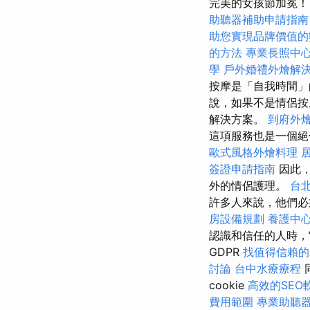
完美的女孩節加冕！ 
助聽器補助申請指南
助您實現品牌價值的
的方法
專業長照中
學
戶外婚禮外燴解
按摩是「自我時間」
說，如果不是情侶按
解決方案。
到府外
這項服務也是一個絕
歐式風格外燴料理
簽證申請指南
因此，
外的情侶護理。
台
許多人來說，他們必
房設備規劃
養護中
認識和信任的人時，它
GDPR
找值得信賴的Acc
討論
台中水療療程
cookie
高效的SEO
費用範圍
專業助聽