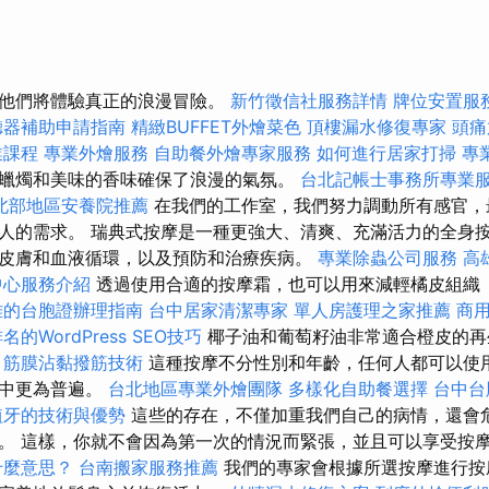
，他們將體驗真正的浪漫冒險。
新竹徵信社服務詳情
牌位安置服
聽器補助申請指南
精緻BUFFET外燴菜色
頂樓漏水修復專家
頭痛
業課程
專業外燴服務
自助餐外燴專家服務
如何進行居家打掃
專
蠟燭和美味的香味確保了浪漫的氣氛。
台北記帳士事務所專業
北部地區安養院推薦
在我們的工作室，我們努力調動所有感官，
人的需求。 瑞典式按摩是一種更強大、清爽、充滿活力的全身
皮膚和血液循環，以及預防和治療疾病。
專業除蟲公司服務
高
中心服務介紹
透過使用合適的按摩霜，也可以用來減輕橘皮組織
雄的台胞證辦理指南
台中居家清潔專家
單人房護理之家推薦
商
名的WordPress SEO技巧
椰子油和葡萄籽油非常適合橙皮的再
筋膜沾黏撥筋技術
這種按摩不分性別和年齡，任何人都可以使
摩中更為普遍。
台北地區專業外燴團隊
多樣化自助餐選擇
台中台
植牙的技術與優勢
這些的存在，不僅加重我們自己的病情，還會
。 這樣，你就不會因為第一次的情況而緊張，並且可以享受按
什麼意思？
台南搬家服務推薦
我們的專家會根據所選按摩進行按