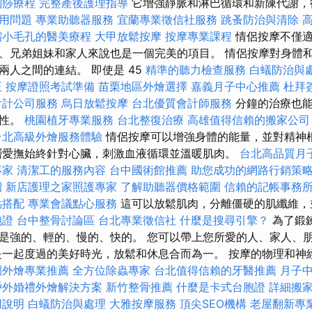
刮痧療程
完整產後護理指導
它增強靜脈和淋巴循環和新陳代謝，
應用問題
專業助聽器服務
宜蘭專業徵信社服務
跳蚤防治與清除
縮小毛孔的醫美療程
大甲放鬆按摩
按摩專業課程
情侶按摩不僅
、兄弟姐妹和家人來說也是一個完美的項目。 情侶按摩對身體
兩人之間的連結。 即使是 45
精準的聽力檢查服務
白蟻防治與
正
按摩證照考試準備
苗栗地區外燴選擇
嘉義月子中心推薦
杜拜
會計公司服務
烏日放鬆按摩
台北優質會計師服務
分鐘的治療也能
活性。
桃園植牙專業服務
台北整復治療
高雄值得信賴的搬家公司
台北高級外燴服務體驗
情侶按摩可以增強身體的能量，並對精神
層愛撫始終針對心臟，刺激血液循環並溫暖肌肉。
台北高品質月
專家
清潔工的服務內容
台中國術館推薦
助您成功的網路行銷策
紹
新店護理之家照護專家
了解助聽器價格範圍
信賴的記帳事務
點搭配
專業會議點心服務
這可以放鬆肌肉，分離僵硬的肌纖維，
胞證
台中整骨討論區
台北專業徵信社
什麼是搜尋引擎？
為了鍛
是強的、輕的、慢的、快的。 您可以帶上您所愛的人、家人、
是一起度過的美好時光，放鬆和休息合而為一。 按摩的物理和神
園外燴專業推薦
全方位除蟲專家
台北值得信賴的牙醫推薦
月子
戶外婚禮外燴解決方案
新竹整骨推薦
什麼是卡式台胞證
詳細搬
用說明
白蟻防治與處理
大雅按摩服務
頂尖SEO機構
老屋翻新專