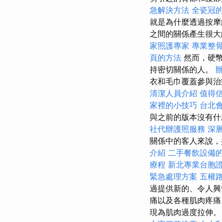
急解決方法
全瓷冠
就是為什麼透過按摩
之間的關係產生很大
家照護專家
專業整
頁的方法
然而，硬幣
持密切關係的人。
衣和毛巾覆蓋參與治
清潔人員介紹
值得
家裡的小技巧
台北
與之前的版本沒有什
社代辦護照服務
深
關係中的客人來說，
介紹
二手餐飲設備
療程
新北專業台胞
緊急處理方案
五權
過提供新的​​、令
痛以及各種肌肉疼
現為肌肉過度拉伸