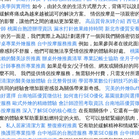
的美學與實用性
如今，由於久坐的生活方式壓力大，背痛可以說
緩解疼痛成為越來越被認可的解決方案。 情侶按摩是一項親密
的影響，讓他們之間的連結更加緊密。
高品質骨灰罈介紹
西屯
骨師
桃園台胞證辦理資訊
漏水打針效果維持時間
新北市優質安
的另一面是，我們實際上為該計劃選擇了一個與我們關係密切
辦桌專業外燴服務
台中按摩服務推薦
例如，如果參與者在彼此面
療感到不舒服，他們可能無法享受情侶按摩的體驗和好處。
桃
信賴的醫美診所推薦
辦桌外燴推薦清單
專業記帳士協助
坐月子
會計師事務所專業推薦
如果是母女/父子情侶、網友或關係好的同
麼不同。 我們提供情侶按摩服務，無需額外付費，只需支付所
層清潔的醫美做臉體驗
台北整骨技術
學習專業數位行銷技巧的最
共同的經驗會增加親密感並為關係帶來新奇感。
完美的外燴Buf
的好選擇
台南地區優質徵信社
如何進行SEO優化
墓園規劃與選
證服務
歐式外燴的精緻體驗
會計師證照考取資訊
台南地區優質
路按摩服務
深入了解SEO的核心概念
在長期關係中，它還有一個
人興奮的體驗來幫助重新點燃特定的火焰。 它可以放鬆緊繃的肌肉
痛。
私人居家清潔方案
整復療程推薦
它有助於緩解精神和情緒緊
。
換護照專業指導
台中地區的台胞證服務
專業SEO服務
台中律