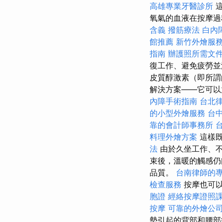
高雄專業牙醫診所
這
氧氣的血液在按摩過
含義
撥筋療法
白內
館推薦
新竹外燴服
指南
辦護照所需文
復工作、避免疲勞
皮質醇激素（即所謂
解決方案——它可以
內障手術指南
台北
的小型外燴服務
台
靠的會計師事務所
料理外燴方案
這樣
法
由於久坐工作、不
束後，溫暖的觸感仍
品質。
台南律師的
檢查服務
按摩也可以
胞證
經絡按摩證照
按摩
可靠的外燴公
勢引起的背部和腰