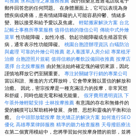
司推薦
永和護理之家服務推薦
我們很樂意透過電話或電子
郵件回答您的任何問題。 在身體層面上，它可以表現為身
體疾病或疼痛，患有情緒障礙的人可能容易抑鬱、情緒多
變、難以接受和給予愛以及焦慮。
輕鬆搬家解決方案
台北
記帳士事務所專業服務
值得信賴的徵信公司
傳統中式外燴
菜單
性功能障礙，如性冷感、勃起功能障礙或生殖器官疾
病，通常表示性功能障礙。
桃園台胞證辦理資訊
白蟻防治
與處理
可靠的外燴公司推薦
老人養護單人房介紹
專業植牙
治療
台胞證照片規範
值得信賴的餐飲設備回收推薦
按摩店
選擇
台北按摩服務
由於無法始終確定塊的確切來源，因此
謹慎地釋放它們至關重要。
專注於關鍵字行銷的專業公司
當以和諧、漸進的方式釋放時，它會帶來難以置信的解放和
治癒。 因此，密宗按摩是一種充滿活力的按摩，非常冥想
和舒緩，同時也能充電和補充能量。
假牙費用透明資訊
下
午茶外燴輕鬆安排
士林按摩推薦
有意識的存在和無條件的
愛的觸摸可以幫助精神發展、身體、思想和靈魂的平衡和治
癒。
台中頭部放鬆按摩
散光矯正的解決方案
如何進行SEO
優化
高雄專業律師服務
精準的聽力檢查服務
天母撥筋療法
在第二個實用模組中，您將學習如何按摩身體的前部，並將