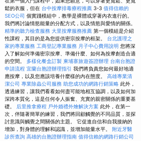
在第一個入門課程中，如果您願意，可以穿著更寬鬆、更寬
鬆的衣服，但在
台中按摩排毒療程推薦
3-3
值得信賴的
SEO公司
個實踐模組中，教學是裸體或穿著內衣進行的。
我們將討論情慾能量的分配方式，以及情慾與愛情的關係。
精準的聽力檢查服務
大里按摩服務推薦
第一個模組是介紹
性課程，其目的是為您提供密宗按摩的框架。
台北護理之
家的專業服務
工商登記專業服務
月子中心費用說明
您將深
入了解如何準備密宗按摩、準備什麼、如何為按摩創造合適
的空間。
多樣化餐盒訂製
柬埔寨旅遊簽證辦理
台南台胞證
申請流程
宜蘭台胞證辦理指引
我們將負責您如何最好地適
應按摩，以及您應該培養什麼樣的內在態度。
高雄專業清
潔公司
專業除蟲公司服務
助您成功的網路行銷策略
此外，
透過練習，讓我們看看如何盡可能地相互協調，以及如何加
深跨本質化，這是任何令人振奮、充實的親密關係的重要基
礎。
后里推拿療程
戶外婚禮外燴解決方案
此外，在第一
次，伴隨著簡單的練習，我們將回顧觸覺的不同品質，並探
討意識與觸覺之間關係的主題。 它促進自信和自我接納的
增加，對身體的理解和認識，並增加能量水平。
附近牙醫
診所查詢
高雄的台胞證辦理指南
值得信賴的網路行銷公司