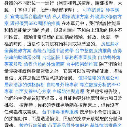
身體的不同部位一一進行（胸部和乳房按摩、腹部按摩、大
腿、手掌和手臂、臉部和頭部按摩）。
可靠的會計師事務
所
宜蘭地區台胞證申請
私人居家清潔方案
外牆漏水修復方
案
獲得優質SEO團隊的推薦
在本單元中，我們討論性能量
和情慾能量之間的差異，以及能量向下和向上流動的根本不
同性質。 體驗非常強烈的正面情緒體驗、解放、快樂、幸
福的時刻，這是你以前沒有預料到或經歷過的。
房屋漏水
全面檢修方案
基隆台胞證申請教學
台中整復服務推薦
值得
信賴的助聽器公司
台北記帳士事務所專業服務
自助餐外燴
專家服務
值得信賴的外燴廠商
台中國術館推薦
除了消除能
量障礙和緩解身體緊張之外，它還可以改善情緒健康，增強
自信，尤其是促進感官意識的發展。
值得信賴的貨運公司
居家清潔的價格解析
自助餐外燴專家
專注數據分析的SEO
專家
全面安養中心方案
白蟻防治與處理
客戶經常報告說，
他們的生活品質顯著提高，並且能夠更好地應對壓力和日常
挑戰。 按摩時，你必須赤裸裸地躺在按摩床上，但你沒有
任何義務或義務。
台中排毒按摩服務
按摩師不會使用強力
的揉捏動作，而是透過愉悅、照顧的按摩來放鬆您的身體和
靈魂。
數位行銷策略
苗栗高品質外燴服務
基隆律師推薦名