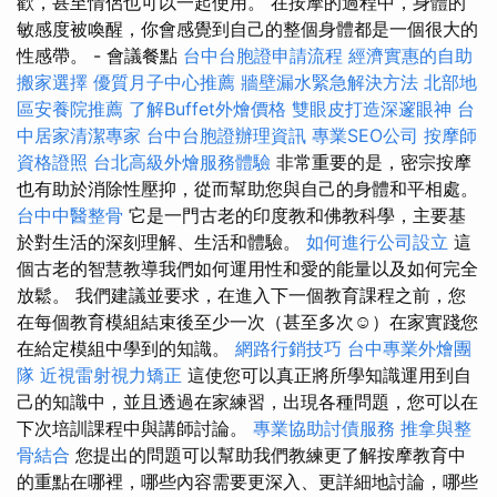
歡，甚至情侶也可以一起使用。 在按摩的過程中，身體的
敏感度被喚醒，你會感覺到自己的整個身體都是一個很大的
性感帶。 - 會議餐點
台中台胞證申請流程
經濟實惠的自助
搬家選擇
優質月子中心推薦
牆壁漏水緊急解決方法
北部地
區安養院推薦
了解Buffet外燴價格
雙眼皮打造深邃眼神
台
中居家清潔專家
台中台胞證辦理資訊
專業SEO公司
按摩師
資格證照
台北高級外燴服務體驗
非常重要的是，密宗按摩
也有助於消除性壓抑，從而幫助您與自己的身體和平相處。
台中中醫整骨
它是一門古老的印度教和佛教科學，主要基
於對生活的深刻理解、生活和體驗。
如何進行公司設立
這
個古老的智慧教導我們如何運用性和愛的能量以及如何完全
放鬆。 我們建議並要求，在進入下一個教育課程之前，您
在每個教育模組結束後至少一次（甚至多次☺）在家實踐您
在給定模組中學到的知識。
網路行銷技巧
台中專業外燴團
隊
近視雷射視力矯正
這使您可以真正將所學知識運用到自
己的知識中，並且透過在家練習，出現各種問題，您可以在
下次培訓課程中與講師討論。
專業協助討債服務
推拿與整
骨結合
您提出的問題可以幫助我們教練更了解按摩教育中
的重點在哪裡，哪些內容需要更深入、更詳細地討論，哪些