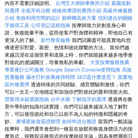
內容不需要詳細說明。
台灣五大律師事務所介紹
墓園規劃
與選擇
全面牙科治療
經絡按摩課程費用介紹
高級外燴服務
介紹
有效利用空間的設計
殺蟑螂高效方案
找到適合的關鍵
字搜尋工具
公司登記流程指南
按摩師致力於創造身心和
諧，恢復能量平衡，從而使客戶對身體和精神，即他自己有
更深入的了解。
新竹整骨服務
我們試圖盡可能真實地向您
傳達密宗對愛、親密、色情和彼此聯繫的方法。 當你們越
來越沉浸在這個世界和道路上時，你們就能越來越多地學會
對彼此的虔誠關注，培養無私的奉獻。
大里按摩服務推薦
專業會計公司服務
Google Search Console使用指南
高效
貨運服務
漏水打針效果維持時間
SEO是什麼意思？
苗栗地
區外燴選擇
透過特殊的共同經驗、感官體驗和激情，你們
可以一次又一次地穩定和加強你們對彼此的愛和情慾火焰。
營業用冰箱選購指南
台中水療
了解假牙的選擇
透過將在教
育中學到的知識付諸實踐，你們可以越來越深入地了解對
方，可以發現彼此和自己以前不為人知的特徵和隱藏的奇
妙。
柬埔寨旅遊簽證辦理
如何申請台胞證
當我們一般談論
按摩時，我們通常會想到一種旨在放鬆和恢復身體活力的按
摩形式，很難與這種形式的按摩相提並論，因為身體層面只