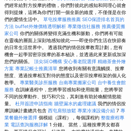
們經常給對方按摩的禮物，你們對彼此的感知和同理心就會
得到提煉，這將為你們打開一個全新的維度，不僅僅是在你
們的愛情生活中。
草屯按摩服務推薦
SEO保證排名首頁的
方法
buffet外燴價格透明解析
專業徵信社服務
推薦優質搬
家公司
你們的關係將變得充滿生機和脈動，你們將有可能
在靈魂的層面上深刻地感知彼此——即使你們生活在快節奏
的日常生活世界中。 透過我們的情侶按摩教育計劃，您有
機會一起學習密宗按摩的基本秘訣，並透過此來更新或加深
您們的關係。
頂尖SEO機構
安心養老院選擇
精緻茶會外燴
方案
專業記帳士推薦清單
您將收到有關有意識觸摸、按摩
態度、透過按摩相互對待的態度以及密宗按摩框架的個人化
教學。
專業醫美診所服務
台南專業搬家公司
台中養生會館
服務
在訓練過程中，您將學習感知和使用能量，您將學習
不同的按摩動作、技巧和穴位，其刺激有助於喚醒情慾能
量。
杜拜簽證申請指南
牆壁漏水的處理建議
我們的情侶按
摩訓練計畫總共包含
西屯肩頸放鬆
專業冷凍設備介紹
7
專
業餐廳外燴選擇
個模組（課程），每個課程約
整復療程專
業
電話查詢服務詳解
1 分鐘。 當然，這種按摩男女都喜