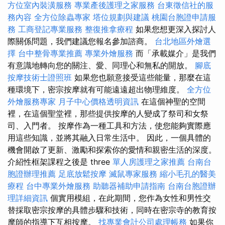
方位室內裝潢服務
專業產後護理之家服務
台東徵信社的服
務內容
全方位除蟲專家
塔位規劃與建議
桃園台胞證申請服
務
工商登記專業服務
整復推拿療程
如果您想更深入探討人
際關係問題，我們建議您報名參加諮商。
台北地區外燴選
擇
台中整骨專業推薦
專業外燴服務
而「承載媒介」是我們
有意識地轉向您的關注、愛、同理心和無私的開放。
腳底
按摩技術士證照班
如果您也願意接受這些能量，那麼在這
種環境下，密宗按摩就有可能遠遠超出物理維度。
全方位
外燴服務專家
月子中心價格透明資訊
在這個神聖的空間
裡，在這個聖堂裡，那些提供按摩的人變成了祭司和女祭
司、入門者。 按摩作為一種工具和方法，使您能夠實際應
用這些知識，並將其融入日常生活中。 因此，一個具體的
機會開啟了更新、激勵和探索你的愛情和親密生活的深度。
介紹性框架課程之後是 three
單人房護理之家推薦
台南台
胞證辦理推薦
足底放鬆按摩
滅鼠專家服務
縮小毛孔的醫美
療程
台中專業外燴服務
助聽器補助申請指南
台南台胞證辦
理詳細資訊
個實用模組，在此期間，您作為女性和男性交
替採取密宗按摩的具體步驟和技術，同時在密宗寺的教育按
摩師的指導下互相按摩。
找專業會計公司處理帳務
如果你