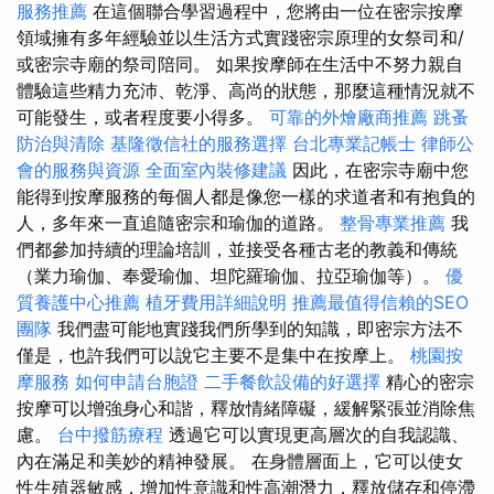
服務推薦
在這個聯合學習過程中，您將由一位在密宗按摩
領域擁有多年經驗並以生活方式實踐密宗原理的女祭司和/
或密宗寺廟的祭司陪同。 如果按摩師在生活中不努力親自
體驗這些精力充沛、乾淨、高尚的狀態，那麼這種情況就不
可能發生，或者程度要小得多。
可靠的外燴廠商推薦
跳蚤
防治與清除
基隆徵信社的服務選擇
台北專業記帳士
律師公
會的服務與資源
全面室內裝修建議
因此，在密宗寺廟中您
能得到按摩服務的每個人都是像您一樣的求道者和有抱負的
人，多年來一直追隨密宗和瑜伽的道路。
整骨專業推薦
我
們都參加持續的理論培訓，並接受各種古老的教義和傳統
（業力瑜伽、奉愛瑜伽、坦陀羅瑜伽、拉亞瑜伽等）。
優
質養護中心推薦
植牙費用詳細說明
推薦最值得信賴的SEO
團隊
我們盡可能地實踐我們所學到的知識，即密宗方法不
僅是，也許我們可以說它主要不是集中在按摩上。
桃園按
摩服務
如何申請台胞證
二手餐飲設備的好選擇
精心的密宗
按摩可以增強身心和諧，釋放情緒障礙，緩解緊張並消除焦
慮。
台中撥筋療程
透過它可以實現更高層次的自我認識、
內在滿足和美妙的精神發展。 在身體層面上，它可以使女
性生殖器敏感，增加性意識和性高潮潛力，釋放儲存和停滯