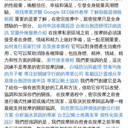
的性能量，喚醒信任、幸福和滿足，引發全身能量高潮體
驗。
尋找專業牙醫
Google SEO操作教學
了解助聽器價格
範圍
重要的是要了解，在密宗按摩中，親密按摩只是全身
體驗的一部分。
如何申請泰國簽證
台南台胞證辦理詳細資
訊
宜蘭外燴服務介紹
在按摩私密區域之前，按摩師必須讓
接受者在身體、情緒和精力上做好準備，這一點至關重要。
如何進行居家打掃
后里推拿療程
它可以對身體產生治癒作
用，它可以幫助消除各種障礙，包括身體、精神、情緒、精
力和性方面的障礙。
新竹推拿療程
我們要強調的是，這次
訓練不是專業的密宗按摩訓練。
白蟻防治與處理
營養均衡
的月子餐
專注於關鍵字行銷的專業公司
客廳設計靈感分享
基隆台胞證快速申請
專業記帳士協助
我們專門創建它是為
了給你一個有效而美妙的工具和方法，借助它你可以改變、
協調和加深你們的關係。 在按摩過程中，密宗按摩之前會
進行儀式性練習或儀式性清潔，這取決於按摩師認為哪一種
最能支持按摩的關節協調。
助您實現品牌價值的數位行銷
方案
分析漏水原因的專家
台北記帳士推薦名單
個性化裝潢
設計
我們想強調的是，我們按摩師自然會在按摩之前單獨