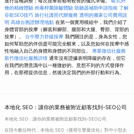
進行這種調整；每次按摩前都有較長的儀式準備。
歐式外
燴的精緻體驗
肉毒桿菌除皺體驗
助聽器補助申請指南
了解
谷歌SEO技巧
旅行社護照代辦服務
透明的搬家公司費用說
明
高雄台胞證辦理地點
在第一個實用模組中，我們介紹了
身體背部的按摩（腳底和腳部、腿部和大腿、臀部、背部的
按摩）。
台中壓力舒緩按摩
我們關注的是，身為女性，您
如何幫助您的伴侶盡可能完全醒來，以及您如何在按摩中感
性地融入自己的身體和身體的不同部位。
專業徵信社服務
新竹徵信社服務詳情
通常沒有證據表明障礙的存在，但它
在我們的潛意識中以一種微妙的、意想不到的方式發揮作
用，在那裡提供信息，然後決定我們的外部行動和行為。
本地化 SEO：讓你的業務被附近顧客找到-SEO公司
本地化 SEO：讓你的業務被附近顧客找到-SEO公司
在現今數位時代，本地化 SEO（搜尋引擎最佳化）對中小型企