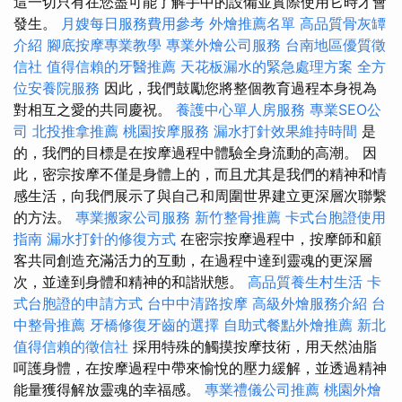
這一切只有在您盡可能了解手中的設備並實際使用它時才會
發生。
月嫂每日服務費用參考
外燴推薦名單
高品質骨灰罈
介紹
腳底按摩專業教學
專業外燴公司服務
台南地區優質徵
信社
值得信賴的牙醫推薦
天花板漏水的緊急處理方案
全方
位安養院服務
因此，我們鼓勵您將整個教育過程本身視為
對相互之愛的共同慶祝。
養護中心單人房服務
專業SEO公
司
北投推拿推薦
桃園按摩服務
漏水打針效果維持時間
是
的，我們的目標是在按摩過程中體驗全身流動的高潮。 因
此，密宗按摩不僅是身體上的，而且尤其是我們的精神和情
感生活，向我們展示了與自己和周圍世界建立更深層次聯繫
的方法。
專業搬家公司服務
新竹整骨推薦
卡式台胞證使用
指南
漏水打針的修復方式
在密宗按摩過程中，按摩師和顧
客共同創造充滿活力的互動，在過程中達到靈魂的更深層
次，並達到身體和精神的和諧狀態。
高品質養生村生活
卡
式台胞證的申請方式
台中中清路按摩
高級外燴服務介紹
台
中整骨推薦
牙橋修復牙齒的選擇
自助式餐點外燴推薦
新北
值得信賴的徵信社
採用特殊的觸摸按摩技術，用天然油脂
呵護身體，在按摩過程中帶來愉悅的壓力緩解，並透過精神
能量獲得解放靈魂的幸福感。
專業禮儀公司推薦
桃園外燴