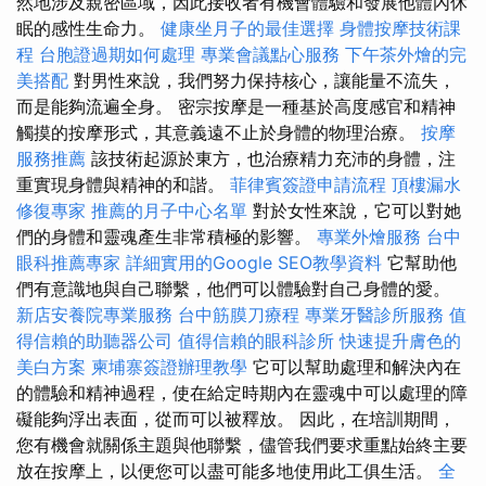
然地涉及親密區域，因此接收者有機會體驗和發展他體內休
眠的感性生命力。
健康坐月子的最佳選擇
身體按摩技術課
程
台胞證過期如何處理
專業會議點心服務
下午茶外燴的完
美搭配
對男性來說，我們努力保持核心，讓能量不流失，
而是能夠流遍全身。 密宗按摩是一種基於高度感官和精神
觸摸的按摩形式，其意義遠不止於身體的物理治療。
按摩
服務推薦
該技術起源於東方，也治療精力充沛的身體，注
重實現身體與精神的和諧。
菲律賓簽證申請流程
頂樓漏水
修復專家
推薦的月子中心名單
對於女性來說，它可以對她
們的身體和靈魂產生非常積極的影響。
專業外燴服務
台中
眼科推薦專家
詳細實用的Google SEO教學資料
它幫助他
們有意識地與自己聯繫，他們可以體驗對自己身體的愛。
新店安養院專業服務
台中筋膜刀療程
專業牙醫診所服務
值
得信賴的助聽器公司
值得信賴的眼科診所
快速提升膚色的
美白方案
柬埔寨簽證辦理教學
它可以幫助處理和解決內在
的體驗和精神過程，使在給定時期內在靈魂中可以處理的障
礙能夠浮出表面，從而可以被釋放。 因此，在培訓期間，
您有機會就關係主題與他聯繫，儘管我們要求重點始終主要
放在按摩上，以便您可以盡可能多地使用此工俱生活。
全