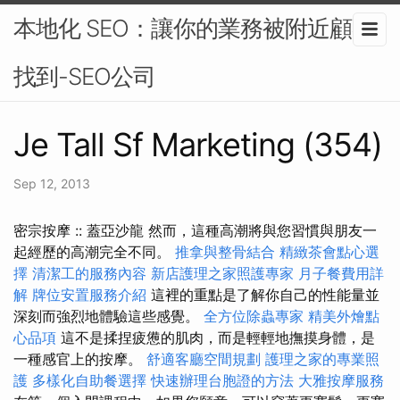
本地化 SEO：讓你的業務被附近顧客
找到-SEO公司
Je Tall Sf Marketing (354)
Sep 12, 2013
密宗按摩 :: 蓋亞沙龍 然而，這種高潮將與您習慣與朋友一
起經歷的高潮完全不同。
推拿與整骨結合
精緻茶會點心選
擇
清潔工的服務內容
新店護理之家照護專家
月子餐費用詳
解
牌位安置服務介紹
這裡的重點是了解你自己的性能量並
深刻而強烈地體驗這些感覺。
全方位除蟲專家
精美外燴點
心品項
這不是揉捏疲憊的肌肉，而是輕輕地撫摸身體，是
一種感官上的按摩。
舒適客廳空間規劃
護理之家的專業照
護
多樣化自助餐選擇
快速辦理台胞證的方法
大雅按摩服務