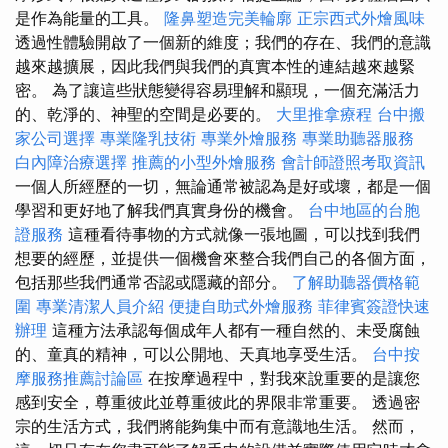
是作為能量的工具。
隆鼻塑造完美輪廓
正宗西式外燴風味
透過性體驗開啟了一個新的維度；我們的存在、我們的意識
越來越擴展，因此我們與我們的真實本性的連結越來越緊
密。 為了讓這些狀態變得容易理解和顯現，一個充滿活力
的、乾淨的、神聖的空間是必要的。
大里推拿療程
台中搬
家公司選擇
專業隆乳技術
專業外燴服務
專業助聽器服務
白內障治療選擇
推薦的小型外燴服務
會計師證照考取資訊
一個人所經歷的一切，無論通常被認為是好或壞，都是一個
學習和更好地了解我們真實身份的機會。
台中地區的台胞
證服務
這種看待事物的方式就像一張地圖，可以找到我們
想要的經歷，並提供一個機會來整合我們自己的各個方面，
包括那些我們通常否認或隱藏的部分。
了解助聽器價格範
圍
專業清潔人員介紹
便捷自助式外燴服務
菲律賓簽證快速
辦理
這種方法承認每個成年人都有一種自然的、未受腐蝕
的、童真的精神，可以公開地、天真地享受生活。
台中按
摩服務推薦討論區
在按摩過程中，對我來說重要的是讓您
感到安全，尊重彼此並尊重彼此的界限非常重要。 透過密
宗的生活方式，我們將能夠集中而有意識地生活。 然而，