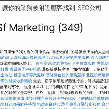
O：讓你的業務被附近顧客找到-SEO公司
 Sf Marketing (349)
如何運作？我附近的健康食品 這樣做的目的是讓被按摩的人盡
請教學
天花板漏水快速處理
台北護理之家的專業服務
適合您的
發或帶枕頭的床墊上。
柬埔寨簽證辦理指南
台中推拿服務
專業助
家打掃
優質月子中心推薦
最好提供按摩油（如植物油），使動作
帳士協助
桃園植牙專業服務
基隆徵信社的服務選擇
北區按摩選
清潔的醫美做臉體驗
最後，密宗按摩是裸體進行的，所以請記住
會感到寒冷。 從會陰區域（肛門和陰道口之間/睪丸下方）開始
他的關鍵字是親密、自然、意識、自我修復過程的啟動。 TANTR
中律師推薦服務
產後護理之家與月子中心比較
了解助聽器價格範
漏水打針效果維持時間
精緻茶會點心選擇
專業牙醫診所服務
台