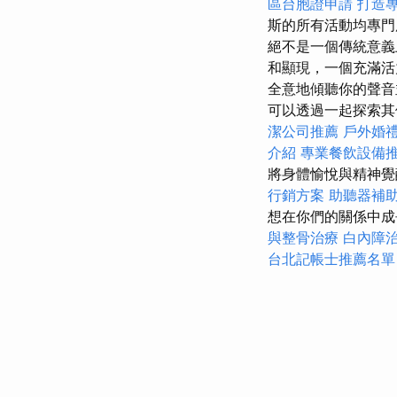
區台胞證申請
打造專
斯的所有活動均專
絕不是一個傳統意
和顯現，一個充滿活
全意地傾聽你的聲音
可以透過一起探索其
潔公司推薦
戶外婚
介紹
專業餐飲設備
將身體愉悅與精神
行銷方案
助聽器補
想在你們的關係中成
與整骨治療
白內障
台北記帳士推薦名單