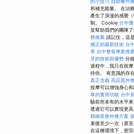
的小技巧
自助餐外
和補充能量。 在治
產生了浪漫的感覺（
制。 Cookie
台中優
並幫助我們的團隊了
務推薦
請記住，這是
矯正的最新技術
台
單
台中整骨專業推
牙的技術與優勢
分鐘
過程中，我只在按
待你。 有意識的存
真正含義
高品質外
按摩可以增強身心和
車的實用功能
台中
驗前所未有的水平
透過它可以實現更高
精緻茶會外燴方案
束後至少一次（甚至
在這種環境下，密宗