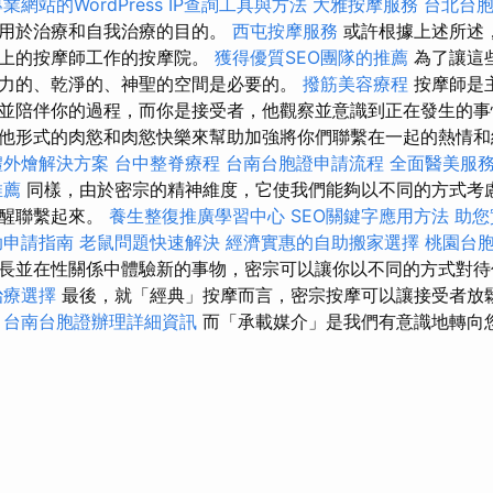
業網站的WordPress
IP查詢工具與方法
大雅按摩服務
台北台
門用於治療和自我治療的目的。
西屯按摩服務
或許根據上述所述
義上的按摩師工作的按摩院。
獲得優質SEO團隊的推薦
為了讓這
力的、乾淨的、神聖的空間是必要的。
撥筋美容療程
按摩師是
並陪伴你的過程，而你是接受者，他觀察並意識到正在發生的事
他形式的肉慾和肉慾快樂來幫助加強將你們聯繫在一起的熱情
禮外燴解決方案
台中整脊療程
台南台胞證申請流程
全面醫美服
推薦
同樣，由於密宗的精神維度，它使我們能夠以不同的方式考
覺醒聯繫起來。
養生整復推廣學習中心
SEO關鍵字應用方法
助您
助申請指南
老鼠問題快速解決
經濟實惠的自助搬家選擇
桃園台
長並在性關係中體驗新的事物，密宗可以讓你以不同的方式對
治療選擇
最後，就「經典」按摩而言，密宗按摩可以讓接受者放
台南台胞證辦理詳細資訊
而「承載媒介」是我們有意識地轉向