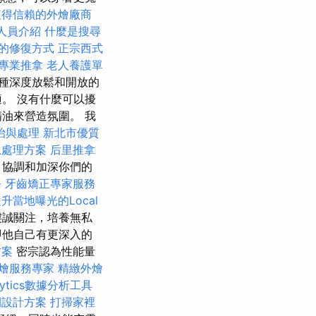
值得信賴的外燴廠商
人員介紹
什麼是搜尋
的修復方式
正宗西式
專業推拿
老人養護單
種深度放鬆和開放的
。 沒有什麼可以擾
油來營造氛圍。 我
治與處理
新北市優質
急處理方案
后里推拿
、協調和加深你們的
務
牙齒矯正專家服務
升當地曝光的Local
虔誠關注，培養無私
即他自己有更深入的
方案
密宗認為性能量
燴服務專家
精緻外燴
alytics數據分析工具
間設計方案
打掃家裡