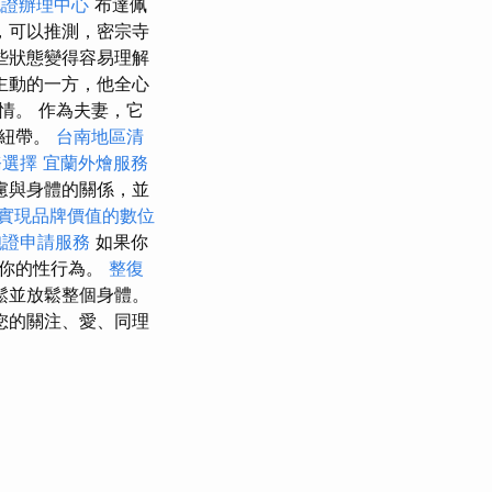
胞證辦理中心
布達佩
，可以推測，密宗寺
些狀態變得容易理解
主動的一方，他全心
情。 作為夫妻，它
和紐帶。
台南地區清
務選擇
宜蘭外燴服務
慮與身體的關係，並
實現品牌價值的數位
胞證申請服務
如果你
待你的性行為。
整復
鬆並放鬆整個身體。
您的關注、愛、同理