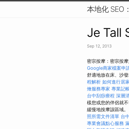
本地化 SE
Je Tall
Sep 12, 2013
密宗按摩：密宗按摩
Google商家檔案申
舒適地放在床、沙
程解析
如何進行居
燴服務專家
專業記
台中刮痧療程
深層
樣您或您的伴侶就不
緩慢地按摩該區域。 
照所需文件清單
台
專業會議點心服務