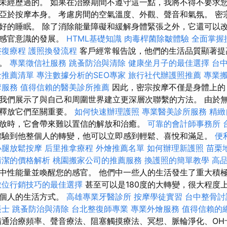
未經歷過的。 如果在治療期間不遵守這一點，我將不得不要求您
亞於按摩本身。 考慮房間的空氣溫度、外觀、聲音和氣氛。 密
好的睡眠。 除了消除能量障礙和緩解身體緊張之外，它還可以
進感官意識的發展。
HTML基礎知識
肉毒桿菌除皺體驗
全面掌握
整復療程
護照換發流程
客戶經常報告說，他們的生活品質顯著提
戰。
專業徵信社服務
跳蚤防治與清除
健康坐月子的最佳選擇
台
士推薦清單
專注數據分析的SEO專家
旅行社代辦護照推薦
專業
摩服務
值得信賴的醫美診所推薦
因此，密宗按摩不僅是身體上的
我們展示了與自己和周圍世界建立更深層次聯繫的方法。 由於
地釋放它們至關重要。
如何快速辦理護照
專業醫美診所服務
精緻
放時，它會帶來難以置信的解放和治癒。
可靠的會計師事務所
驗到他整個人的轉變，他可以立即感到輕鬆、喜悅和滿足。
便
小腿放鬆按摩
后里推拿療程
外燴推薦名單
如何辦理新護照
苗栗
清潔的價格解析
桃園搬家公司的推薦服務
換護照的簡單教學
高
中性能量並喚醒您的感官。 他們中一些人的生活發生了重大積
數位行銷技巧的最佳選擇
甚至可以是180度的大轉變，很大程度
及個人的生活方式。
高雄專業牙醫診所
按摩學徒實習
台中整骨
帳士
跳蚤防治與清除
台北整復師專業
專業外燴服務
值得信賴的
通治療頻率、聲音療法、阻塞觸摸療法、冥想、脈輪淨化、OH