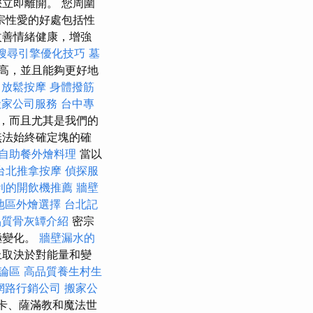
立即離開。 您周圍
宗性愛的好處包括性
改善情緒健康，增強
搜尋引擎優化技巧
墓
高，並且能夠更好地
中放鬆按摩
身體撥筋
搬家公司服務
台中專
，而且尤其是我們的
無法始終確定塊的確
自助餐外燴料理
當以
台北推拿按摩
偵探服
利的開飲機推薦
牆壁
地區外燴選擇
台北記
品質骨灰罈介紹
密宗
極變化。
牆壁漏水的
上取決於對能量和變
討論區
高品質養生村生
網路行銷公司
搬家公
卡、薩滿教和魔法世