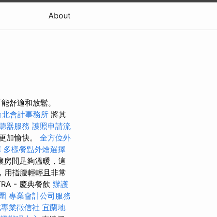
About
可能舒適和放鬆。
台北會計事務所
將其
聽器服務
護照申請流
更加愉快。
全方位外
擇
多樣餐點外燴選擇
讓房間足夠溫暖，這
，用指腹輕輕且非常
A - 慶典餐飲
辦護
圍
專業會計公司服務
北專業徵信社
宜蘭地