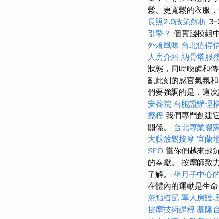
鬆、更寬鬆的衣服
長照2.0政策解析
3-
引擎？
個實踐模組
外燴風味
台北值得
人房介紹
納骨塔服
狀態，同時喚醒和傳
亂此刻的感官氣氛和
們要強調的是，這次
安養院
台胞證辦理
療程
我們專門創建它
關係。
台北專業搬
大腿放鬆按摩
宜蘭
SEO
當你們越來越沉
的奉獻。 按摩師致
了解。
坐月子中心
在體內的運動是生
茶點搭配
單人房護
按摩技術課程
基隆