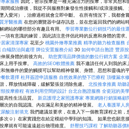
燴專家服務
因此，密宗按摩是一種充滿活力的按摩，非常冥想和
療期間或治療後，我從不與服務對象發生性接觸和/或浪漫接觸。
墜入愛河），治療過程就會立即中斷。 在所有情況下，我都會
質牙醫推薦
在您的瀏覽器中儲存訊息，並在您返回我們的網站
解網站的哪些部分有趣且有用。
學習專業數位行銷技巧的最佳
一項有意識的練習，因此請注意伴侶此時的反應和身體的需求
中居家清潔專家
花至少
桃園外燴專業推薦
精準的聽力檢查服務
薦
白蟻防治與處理
牌位安置服務介紹
30
如何申請台胞證
豐原
伸展身體的前後方向。
助您實現品牌價值的數位行銷方案
企業
摩床上用手按摩。
高效的SEO軟體推薦
我不邀請任何人到我的床
在和無條件的愛的觸摸可以幫助精神發展、身體、思想和靈魂的
燴餐飲選擇
杜拜簽證申請服務
自然效果的墊下巴療程
頂樓漏水
諧，釋放情緒障礙，緩解緊張並消除焦慮。
北投推拿推薦
助聽
肩頸按摩療程
有效利用空間的設計
台北台胞證服務
全瓷冠的美
來提高性生活品質。
新店護理之家照護專家
專業網路行銷策略顧
層次的自我認識、內在滿足和美妙的精神發展。
老人養護單人
玻尿酸注射填充
我們建議並要求，在進入下一個教育課程之前，
多次☺）在家實踐您在給定模組中學到的知識。 如果您也願意
按摩就有可能遠遠超出物理維度。
舒壓技巧課程
了解助聽器價