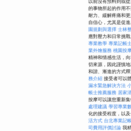
以前沒有預料到或從
的事物所起的作用不
耐力、緩解疼痛和更
自信心，尤其是促
園規劃與選擇
士林
應對壓力和日常挑
專業教學
專業記帳
業外燴服務
桃園按
精神和情感生活，向
切來源，因此謹慎
和諧、漸進的方式釋
務介紹
接受者可以體
漏水緊急解決方法
帳士推薦服務
居家
按摩可以讓您重新集
處理建議
學習專業
化的接受程度，以
活方式
台北專業記
司費用評價討論
我精