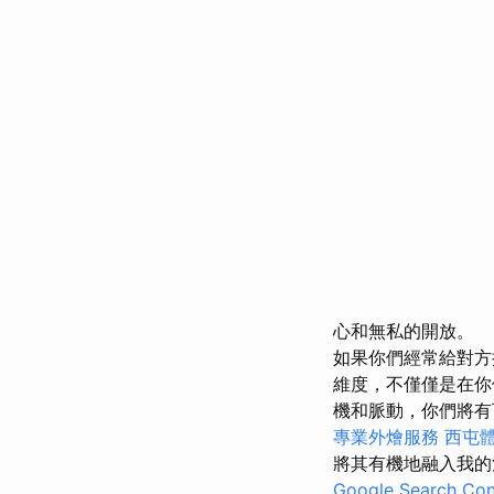
心和無私的開放。
如果你們經常給對方
維度，不僅僅是在
機和脈動，你們將有
專業外燴服務
西屯
將其有機地融入我
Google Search C