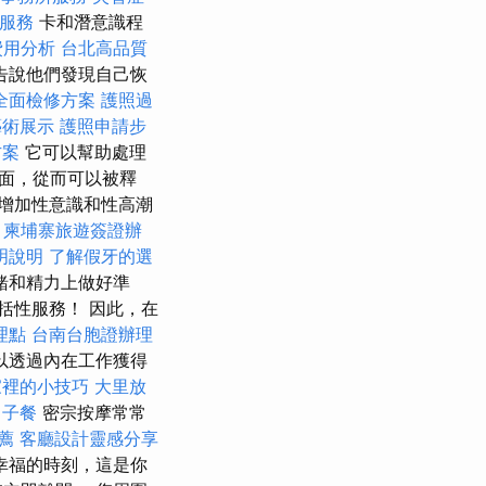
摩服務
卡和潛意識程
費用分析
台北高品質
告說他們發現自己恢
全面檢修方案
護照過
藝術展示
護照申請步
方案
它可以幫助處理
面，從而可以被釋
增加性意識和性高潮
。
柬埔寨旅遊簽證辦
明說明
了解假牙的選
緒和精力上做好準
括性服務！ 因此，在
理點
台南台胞證辦理
以透過內在工作獲得
家裡的小技巧
大里放
月子餐
密宗按摩常常
薦
客廳設計靈感分享
幸福的時刻，這是你