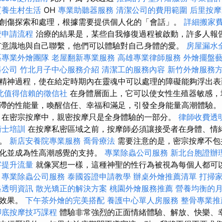
質養生村生活
OH
專業助聽器服務
清潔公司的費用範圍
后里按
創傷探索和處理，根據需要提供個人化的「會話」。
詳細搬家
證申請流程
治療的結果是，某些自我修復過程被啟動，許多人報
有意識地與自己聯繫，他們可以體驗對自己身體的愛。
房屋漏水
區專業外燴團隊
老屋翻新專業服務
高雄專業律師服務
外燴擺盤
器公司
竹北月子中心服務介紹
清潔工的服務內容
新竹外燴服務
精神過程，使在給定時期內在靈魂中可以處理的障礙能夠浮出表
北值得信賴的徵信社
在身體層面上，它可以使女性生殖器敏感，
滯的性能量，喚醒信任、幸福和滿足，引發全身能量高潮體驗
，在密宗按摩中，親密按摩只是全身體驗的一部分。
律師收費透
術士培訓
在按摩私密區域之前，按摩師必須讓接受者在身體、情
要。
新店安養院專業服務
喬骨療法
需要注意的是，密宗按摩不包
情化並成為性高潮感覺的支持。
專業除蟲公司服務
新北台胞證辦
字提升流量
就像冥想一樣，這種神聖的性行為被視為每個人都可
。
專業除蟲公司服務
泰國簽證申請教學
辦桌外燴推薦清單
打掃
格透明資訊
散光矯正的解決方案
桃園外燴服務推薦
營養均衡的
療效果。
下午茶外燴的完美搭配
養護中心單人房服務
整骨專業推
腳底按摩技巧課程
體驗非常強烈的正面情緒體驗、解放、快樂、