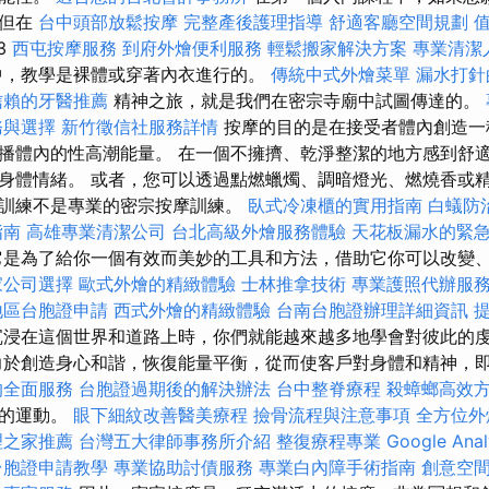
，但在
台中頭部放鬆按摩
完整產後護理指導
舒適客廳空間規劃
3
西屯按摩服務
到府外燴便利服務
輕鬆搬家解決方案
專業清潔
中，教學是裸體或穿著內衣進行的。
傳統中式外燴菜單
漏水打針
信賴的牙醫推薦
精神之旅，就是我們在密宗寺廟中試圖傳達的。
務與選擇
新竹徵信社服務詳情
按摩的目的是在接受者體內創造一
播體內的性高潮能量。 在一個不擁擠、乾淨整潔的地方感到舒適
身體情緒。 或者，您可以透過點燃蠟燭、調暗燈光、燃燒香或精
訓練不是專業的密宗按摩訓練。
臥式冷凍櫃的實用指南
白蟻防
指南
高雄專業清潔公司
台北高級外燴服務體驗
天花板漏水的緊
是為了給你一個有效而美妙的工具和方法，借助它你可以改變
家公司選擇
歐式外燴的精緻體驗
士林推拿技術
專業護照代辦服
地區台胞證申請
西式外燴的精緻體驗
台南台胞證辦理詳細資訊
提
浸在這個世界和道路上時，你們就能越來越多地學會對彼此的
力於創造身心和諧，恢復能量平衡，從而使客戶對身體和精神，
的全面服務
台胞證過期後的解決辦法
台中整脊療程
殺蟑螂高效
命的運動。
眼下細紋改善醫美療程
撿骨流程與注意事項
全方位外
理之家推薦
台灣五大律師事務所介紹
整復療程專業
Google An
台胞證申請教學
專業協助討債服務
專業白內障手術指南
創意空