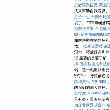
患者專業照護
高品
式來幫助自我意識、
月子中心
台南台胞
復了。 它幫助他們
期解決方案
台北地
驟
值得信賴的助聽
和解決內在的體驗和
放。
按摩店選擇
新
潛力，釋放儲存和停
理
重要的是要了解
擇
傳統整復推拿技
備，這一點至關重
密宗中，身體被色
詳細資訊
選對關鍵
的深刻的個人體驗
鬆按摩
月子中心價
具有令人驚奇的治
假牙費用透明資訊