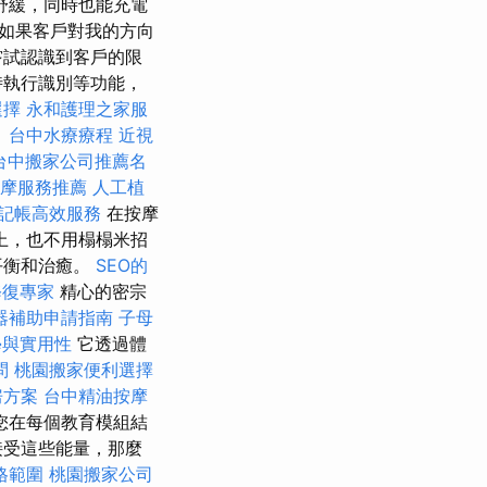
舒緩，同時也能充電
 如果客戶對我的方向
嘗試認識到客戶的限
時執行識別等功能，
選擇
永和護理之家服
。
台中水療療程
近視
台中搬家公司推薦名
按摩服務推薦
人工植
記帳高效服務
在按摩
上，也不用榻榻米招
平衡和治癒。
SEO的
修復專家
精心的密宗
器補助申請指南
子母
學與實用性
它透過體
問
桃園搬家便利選擇
房方案
台中精油按摩
您在每個教育模組結
接受這些能量，那麼
格範圍
桃園搬家公司