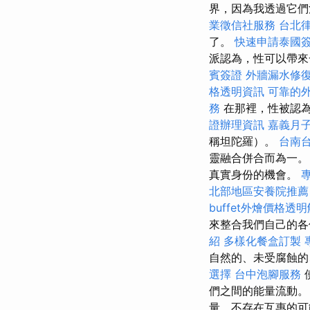
界，因為我透過它們
業徵信社服務
台北
了。
快速申請泰國
派認為，性可以帶
賓簽證
外牆漏水修
格透明資訊
可靠的
務
在那裡，性被認
證辦理資訊
嘉義月
稱坦陀羅）。
台南
靈融合併合而為一。
真實身份的機會。
北部地區安養院推薦
buffet外燴價格透
來整合我們自己的各
紹
多樣化餐盒訂製
自然的、未受腐蝕的
選擇
台中泡腳服務
們之間的能量流動。
量，不存在互惠的