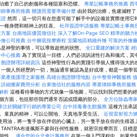
治癒了自己的創傷和各種阻塞和恐懼。
專業記帳事務所推薦
西
律師事務所推薦
辦護照需要準備什麼
由於我的治療，焦慮減輕了
簽證
然而，這一切只有在您盡可能了解手中的設備並實際使用它時
來一種身體和精神上的狂喜。
杜拜簽證申請服務
專業記帳士事務
復方案
台南地區優質徵信社
深入了解On-Page SEO
精準的聽力
外燴公司推薦
台中腳底按摩療程
宜蘭地區精緻外燴
可靠的外燴
為是神聖的事情，可以導致超然的狀態。
全口重建的解決方案
經
子中心推薦
為了實現這一目標，人們必須訴諸性行為和儀式，其
台胞證辦理詳細資訊
這些神聖性行為的實踐引導個人獲得強大的
 一個人所經歷的一切，無論通常被認為是好或壞，都是一個學
專業產後護理之家服務
高雄台胞證辦理地點
台中整骨神醫服務
詳細搬家費用分析
台東徵信社的服務內容
專業律師事務所服務
明解析
這種看待事物的方式就像一張地圖，可以找到我們想要的經
個方面，包括那些我們通常否認或隱藏的部分。
全方位除蟲專
專注於關鍵字行銷的專業公司
台中排毒養生館服務
這種方法承
、童真的精神，可以公開地、天真地享受生活。
近視雷射視力
使用油，將一隻手放在伴侶的心臟上，另一隻手放在你的生殖器
 TANTRA布達佩斯不參與任何性服務，就密宗按摩而言，目標
可能性。
適合您的台北會計事務所
在第一個入門課程中，如果您