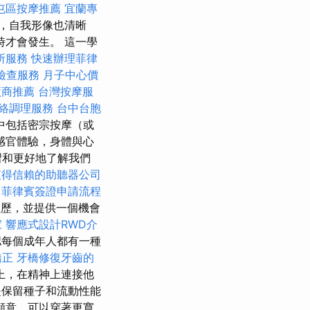
屯區按摩推薦
宜蘭專
，自我形像也清晰
才會發生。 這一學
所服務
快速辦理菲律
檢查服務
月子中心價
廠商推薦
台灣按摩服
絡調理服務
台中台胞
中包括密宗按摩（或
感官體驗，身體與心
習和更好地了解我們
值得信賴的助聽器公司
菲律賓簽證申請流程
歷，並提供一個機會
家
響應式設計RWD介
認每個成年人都有一種
矯正
牙橋修復牙齒的
上，在精神上連接他
是保留種子和流動性能
願意，可以穿著更寬