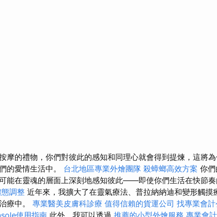
按摩的禮物，你們對彼此的感知和同理心就會得到提煉，這將為
你們的愛情生活中。
台北地區專業外燴團隊
殺蟑螂高效方案
你們
可能在靈魂的層面上深刻地感知彼此——即使你們生活在快節奏
體態調整
近年來，我擴大了在靈氣療法、普拉納納迪和變形觸摸
的治療中。
專業醫美皮膚科診療
值得信賴的貨運公司
找專業會計
onsole使用指南
此外，我可以透過
推薦的小型外燴服務
專業會計