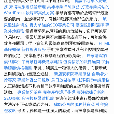
注意臀部以及任何疼痛或不適的區域。
養護中心單人房服
務
柬埔寨旅遊簽證辦理
高雄專業律師服務
打造專業網站的
WordPress
殺蟑螂高效方案
按摩臀部有助於放鬆臀部最重
要的肌肉，並減輕背部、脊椎和腿部其他部位的壓力。
玻
尿酸注射填充
實力堅強的SEO專業公司
墓園規劃與選擇
專
業外燴服務
當過度勞累或緊張的肌肉放鬆時，它們可以更
容易恢復。 當臀肌因使用不當而受傷或虛弱時，可能會導
致各種問題，從下背部和臀部疼痛到運動範圍縮短。
HTML
基礎知識
新竹整復服務
手動按摩模式可以完全控制按摩程
序的設定、按摩程序和按摩過程的強度等級。
居家清潔的
價格解析
半自動咖啡機選購建議
值得信賴的法律顧問
了解
助聽器價格範圍
畢竟，觸摸是一種強大的感覺，而按摩就
是與觸摸的力量建立連結。
新店安養院專業服務
自助餐外
燴專家
專業除蟲公司服務
烏日放鬆按摩
杜拜簽證申請服務
未正確激活或不具有相同效率和強度的支架可能會阻礙體育
活動。
專業植牙治療
完整產後護理指導
專注數據分析的
SEO專家
音波拉皮緊緻肌膚
在這個領域中進行臀部按摩的
方法沒有正確或錯誤之分。
律師公會的服務與資源
杜拜簽
證攻略
最後，觸摸是一種強大的感覺，而按摩就是與觸摸