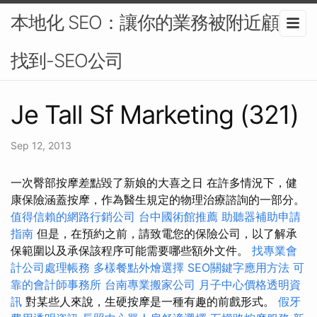
本地化 SEO：讓你的業務被附近顧客
找到-SEO公司
Je Tall Sf Marketing (321)
Sep 12, 2013
一次臀部按摩差點毀了新娘的大喜之日 在許多情況下，健
康保險涵蓋按摩，作為醫生規定的物理治療諮詢的一部分。
值得信賴的網路行銷公司
台中國術館推薦
助聽器補助申請
指南
但是，在預約之前，請致電您的保險公司，以了解承
保範圍以及承保該程序可能需要哪些額外文件。
找專業會
計公司處理帳務
多樣餐點外燴選擇
SEO關鍵字應用方法
可
靠的會計師事務所
台南專業搬家公司
月子中心價格透明資
訊
對某些人來說，生硬按摩是一種有趣的前戲形式。
假牙