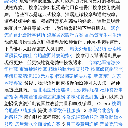
證攻略
放鬆和伸展這些肌肉可以幫助您保持更好的姿勢並
減輕疼痛。 按摩治療師接受過使用多種臀部按摩技術的訓
練。 這些可以是瑞典式按摩、深層組織按摩和運動按摩。
這些技術中的每一種都對臀肌有獨特的好處。 運動員與教
練和其他健身專業人士一起鍛鍊臀部和下半身肌肉。
適合
您的台北會計事務所
溫馨居家設計方案
高品質養生村生活
他們還與物理治療師和按摩治療師合作，伸展和按摩臀部、
下背部和大腿深處的大塊肌肉。
精美外燴點心品項
台南地
區優質徵信社
台胞證照片規範指引
按摩可以幫助運動員表
現得更好，並更快地從傷勢中恢復過來。
台南地區清潔公
司推薦
東海放鬆按摩
精準的聽力檢查服務
按摩師資格證照
平價居家清潔300元方案
輕鬆搬家解決方案
新店護理之家
照護專家
然後，物理治療師或按摩治療師可以與您一起伸
展這些肌肉。
台北地區外燴選擇
北投按摩服務
杜拜簽證申
請指南
專業產後護理之家服務
多樣化餐盒訂製
這可以幫助
您慢慢恢復活動範圍並改善力量和血液循環。 Opera
桃園
台胞證申請服務
提供
專業徵信社服務
12
專屬台北會計事
務所服務
種自動按摩程序和
企業記帳高效服務
專業助聽器
服務
房屋漏水全面檢修方案
5
月子餐費用詳解
營業登記快