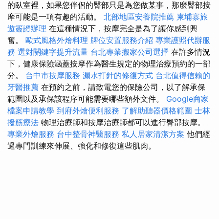
的臥室裡，如果您伴侶的臀部只是為您做某事，那麼臀部按
摩可能是一項有趣的活動。
北部地區安養院推薦
柬埔寨旅
遊簽證辦理
在這種情況下，按摩完全是為了讓你感到興
奮。
歐式風格外燴料理
牌位安置服務介紹
專業護照代辦服
務
選對關鍵字提升流量
台北專業搬家公司選擇
在許多情況
下，健康保險涵蓋按摩作為醫生規定的物理治療預約的一部
分。
台中市按摩服務
漏水打針的修復方式
台北值得信賴的
牙醫推薦
在預約之前，請致電您的保險公司，以了解承保
範圍以及承保該程序可能需要哪些額外文件。
Google商家
檔案申請教學
到府外燴便利服務
了解助聽器價格範圍
士林
撥筋療法
物理治療師和按摩治療師都可以進行臀部按摩。
專業外燴服務
台中整骨神醫服務
私人居家清潔方案
他們經
過專門訓練來伸展、強化和修復這些肌肉。