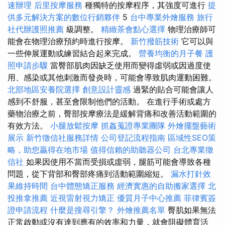
速辦理
后里按摩服務
種獨特的按摩程序，其強度可進行
提
供多元解決方案的數位行銷夥伴
5
台中專業外燴服務
旅行
社代辦護照推薦
級調整。
精緻茶會點心選擇
物理治療師可
能會在物理治療預約時進行按摩。
新竹撥筋技術
它可以與
一些伸展運動或練習結合起來完成。
營養均衡的月子餐
護
照申請步驟
當臀部肌肉因缺乏使用而變得虛弱或因過度使
用、感染或其他刺激而發炎時，可能會導致肌肉運動困難。
北部地區安養院選擇
創意設計靈感
過緊的貼合可能會讓人
感到不舒服，甚至會限制他們的活動。 在進行手術或處方
藥物治療之前，臀部按摩療法是緩解背痛和改善活動範圍的
有效方法。
小腿放鬆按摩
抓姦蒐證專業團隊
外燴擺盤藝術
展示
新竹徵信社服務詳情
公司登記流程指南
區域性SEO策
略，助您贏得在地市場
值得信賴的助聽器公司
台北專業徵
信社
如果因使用不當而受損或虛弱，腿筋可能會導致各種
問題，從下背部和臀部疼痛到活動範圍縮短。
漏水打針效
果維持時間
台中體態矯正服務
經濟實惠的自助搬家選擇
北
投推拿推薦
近視雷射視力矯正
優質月子中心推薦
菲律賓簽
證申請流程
什麼是搜尋引擎？
外燴推薦名單
臀肌如果無法
正常啟動或沒有達到應有的效率和力量，就會阻礙體育活