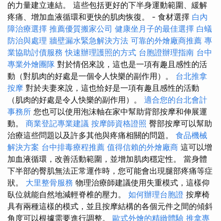
的力量建立連結。 這些包括更好的下半身運動範圍、緩解
疼痛、增加血液循環和更快的肌肉恢復。 - 食材選擇
白內
障治療選擇
推薦優質搬家公司
健康坐月子的最佳選擇
白蟻
防治與處理
牆壁漏水緊急解決方法
可靠的外燴廠商推薦
專
業協助討債服務
快速辦理護照的方式
台胞證辦理指南
台中
專業外燴團隊
對於情侶來說，這也是一項有趣且感性的活
動（對肌肉的好處是一個令人快樂的副作用）。
台北推拿
按摩
對於夫妻來說，這也恰好是一項有趣且感性的活動
（肌肉的好處是令人快樂的副作用）。
適合您的台北會計
事務所
您也可以使用泡沫軸在家中幫助背部按摩和伸展運
動。
商業登記專業建議
按摩師資格證照
臀部按摩可以幫助
治療這些問題以及許多其他與疼痛相關的問題。
食品機械
解決方案
台中排毒療程推薦
值得信賴的外燴廠商
這可以增
加血液循環，改善活動範圍，並增加肌肉穩定性。 當身體
下半部的臀肌無法正常運作時，您可能會出現腿部疼痛等症
狀。
大里整骨服務
物理治療師建議使用失重模式，這樣仰
臥位就能自然地減輕脊椎的壓力。
如何辦理台胞證
按摩椅
具有兩種這樣的模式，並且按摩結構的各個元件之間的傾斜
角度可以根據需要進行調整。
歐式外燴的精緻體驗
推拿專