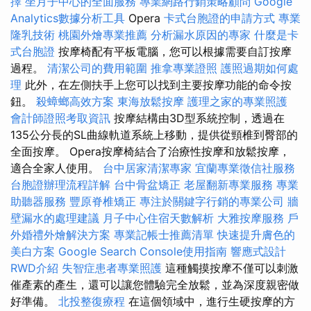
擇
坐月子中心的全面服務
專業網路行銷策略顧問
Google
Analytics數據分析工具
Opera
卡式台胞證的申請方式
專業
隆乳技術
桃園外燴專業推薦
分析漏水原因的專家
什麼是卡
式台胞證
按摩椅配有平板電腦，您可以根據需要自訂按摩
過程。
清潔公司的費用範圍
推拿專業證照
護照過期如何處
理
此外，在左側扶手上您可以找到主要按摩功能的命令按
鈕。
殺蟑螂高效方案
東海放鬆按摩
護理之家的專業照護
會計師證照考取資訊
按摩結構由3D型系統控制，透過在
135公分長的SL曲線軌道系統上移動，提供從頸椎到臀部的
全面按摩。 Opera按摩椅結合了治療性按摩和放鬆按摩，
適合全家人使用。
台中居家清潔專家
宜蘭專業徵信社服務
台胞證辦理流程詳解
台中骨盆矯正
老屋翻新專業服務
專業
助聽器服務
豐原脊椎矯正
專注於關鍵字行銷的專業公司
牆
壁漏水的處理建議
月子中心住宿天數解析
大雅按摩服務
戶
外婚禮外燴解決方案
專業記帳士推薦清單
快速提升膚色的
美白方案
Google Search Console使用指南
響應式設計
RWD介紹
失智症患者專業照護
這種觸摸按摩不僅可以刺激
催產素的產生，還可以讓您體驗完全放鬆，並為深度親密做
好準備。
北投整復療程
在這個領域中，進行生硬按摩的方