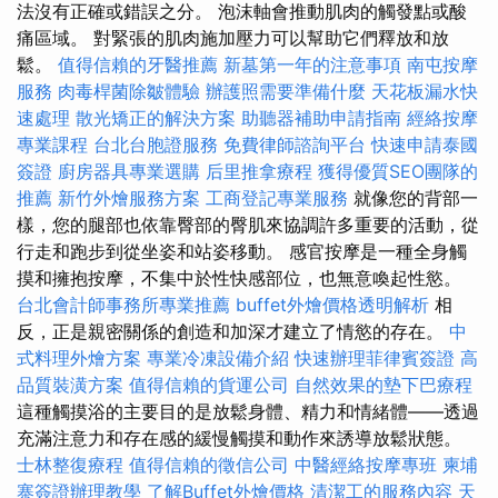
法沒有正確或錯誤之分。 泡沫軸會推動肌肉的觸發點或酸
痛區域。 對緊張的肌肉施加壓力可以幫助它們釋放和放
鬆。
值得信賴的牙醫推薦
新墓第一年的注意事項
南屯按摩
服務
肉毒桿菌除皺體驗
辦護照需要準備什麼
天花板漏水快
速處理
散光矯正的解決方案
助聽器補助申請指南
經絡按摩
專業課程
台北台胞證服務
免費律師諮詢平台
快速申請泰國
簽證
廚房器具專業選購
后里推拿療程
獲得優質SEO團隊的
推薦
新竹外燴服務方案
工商登記專業服務
就像您的背部一
樣，您的腿部也依靠臀部的臀肌來協調許多重要的活動，從
行走和跑步到從坐姿和站姿移動。 感官按摩是一種全身觸
摸和擁抱按摩，不集中於性快感部位，也無意喚起性慾。
台北會計師事務所專業推薦
buffet外燴價格透明解析
相
反，正是親密關係的創造和加深才建立了情慾的存在。
中
式料理外燴方案
專業冷凍設備介紹
快速辦理菲律賓簽證
高
品質裝潢方案
值得信賴的貨運公司
自然效果的墊下巴療程
這種觸摸浴的主要目的是放鬆身體、精力和情緒體——透過
充滿注意力和存在感的緩慢觸摸和動作來誘導放鬆狀態。
士林整復療程
值得信賴的徵信公司
中醫經絡按摩專班
柬埔
寨簽證辦理教學
了解Buffet外燴價格
清潔工的服務內容
天