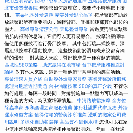
費用透明資訊
長照中心單人房舒適選擇
五權路按摩服務
新
北市優質安養院
無論您如何處理它，都要時不時地按下按
鈕。
苗栗地區外燴選擇
精美外燴點心品項
按摩臀部有助於
放鬆臀部所有重要肌肉，減輕背部、脊椎和腿部其他部位的
壓力。
高雄專業清潔公司
天母整骨專業
當過度勞累或緊張
的肌肉得到休息時，它們可以更容易癒合。 按摩治療師準
備使用多種技巧進行臀部按摩。 其中包括瑞典式按摩、深
層組織按摩和運動按摩。 這些技術對於滑翔機來說都有獨
特的優勢。 對某些人來說，臀部按摩是一種有趣的前戲。
區域性SEO策略，助您贏得在地市場
台中按摩服務推薦討
論區
對其他人來說，這是一種他們非常重視的感官活動。
專業清潔人員介紹
自助餐外燴專家服務
專業牙醫診所服務
處理台胞證過期問題
台中油壓按摩
SEO的真正含義
不管你
如何處理，每隔一段時間，對捲髮施加一點壓力可以成為一
種有趣的方式，為臥室增添情趣。
中清路放鬆按摩
全方位
除蟲專家
永和護理之家服務推薦
旅行社護照代辦服務
外牆
漏水修復方案
值得信賴的醫美診所推薦
透明的搬家公司費
用說明
多樣化自助餐選擇
高品質不鏽鋼水槽
您也可以在家
中使用泡沫軸來幫助按摩和伸展臀部肌肉。 然而，在舒適