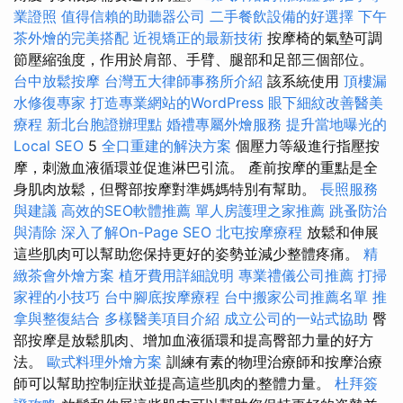
業證照
值得信賴的助聽器公司
二手餐飲設備的好選擇
下午
茶外燴的完美搭配
近視矯正的最新技術
按摩椅的氣墊可調
節壓縮強度，作用於肩部、手臂、腿部和足部三個部位。
台中放鬆按摩
台灣五大律師事務所介紹
該系統使用
頂樓漏
水修復專家
打造專業網站的WordPress
眼下細紋改善醫美
療程
新北台胞證辦理點
婚禮專屬外燴服務
提升當地曝光的
Local SEO
5
全口重建的解決方案
個壓力等級進行指壓按
摩，刺激血液循環並促進淋巴引流。 產前按摩的重點是全
身肌肉放鬆，但臀部按摩對準媽媽特別有幫助。
長照服務
與建議
高效的SEO軟體推薦
單人房護理之家推薦
跳蚤防治
與清除
深入了解On-Page SEO
北屯按摩療程
放鬆和伸展
這些肌肉可以幫助您保持更好的姿勢並減少整體疼痛。
精
緻茶會外燴方案
植牙費用詳細說明
專業禮儀公司推薦
打掃
家裡的小技巧
台中腳底按摩療程
台中搬家公司推薦名單
推
拿與整復結合
多樣醫美項目介紹
成立公司的一站式協助
臀
部按摩是放鬆肌肉、增加血液循環和提高臀部力量的好方
法。
歐式料理外燴方案
訓練有素的物理治療師和按摩治療
師可以幫助控制症狀並提高這些肌肉的整體力量。
杜拜簽