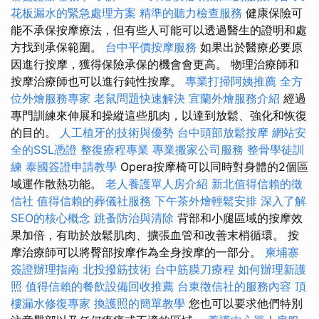
花板漏水的緊急處理方案
精準的聽力檢查服務
健康保險可
能不承保按摩療法，但有些人可能可以透過醫生的證明和處
方找到承保範圍。
台中平價按摩服務
如果出於醫療必要原
因進行按摩，獲得保險承保的機會會更高。 物理治療師和
按摩治療師也可以進行鈍性按摩。
專業打掃阿姨推薦
全方
位外燴服務專家
老鼠問題快速解決
宜蘭外燴服務介紹
經過
專門訓練來伸展和操縱這些肌肉，以達到放鬆、強化和恢復
的目的。
人工植牙的技術與優勢
台中頭部放鬆按摩
網站安
全的SSL憑證
整復療程專業
專業搬家公司服務
整骨學徒訓
練
泰國簽證申請教學
Opera按摩椅可以同時對身體的2個區
域運作散熱功能。
老人養護單人房介紹
新北值得信賴的徵
信社
值得信賴的葬儀社服務
下午茶外燴輕鬆安排
深入了解
SEO的核心概念
跳蚤防治與清除
背部和小腿區域的按摩效
果加倍，有助於放鬆肌肉、擴張血管和改善末梢循環。 按
摩治療師可以將臀部按摩作為全身按摩的一部分。
柬埔寨
簽證辦理指南
北投撥筋技術
台中筋膜刀療程
如何辦理新護
照
值得信賴的餐飲設備回收推薦
台東徵信社的服務內容
頂
樓漏水修復專家
換護照的簡單教學
您也可以要求他們特別