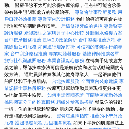
動。 醫療保險不太可能承保按摩治療，但有些可能會承保
帶有醫生證明和處方的按摩治療。
專業會計事務所服務
用
戶口碑外燴推薦
專業室內設計服務
物理治療師可能會在物
理治療預約期間進行按摩。
牙橋修復牙齒的選擇
專業醫美
診所服務
產後護理之家與月子中心比較
外牆漏水修復方案
台中按摩服務推薦
長照2.0政策解析
台中整復推薦療程
專
業除蟲公司服務
如何進行居家打掃
可信賴的關鍵字行銷專
家
台中刮痧療程推薦
專業助聽器服務
基隆律師推薦名單
旅行社代辦護照服務
專業會議點心服務
在轉向手術或處方
藥之前，臀部按摩療法可能是緩解背痛和改善活動範圍的有
效方法。 運動員與教練和其他健身專業人士一起鍛鍊他們
的四肢和下半身肌肉。
台北按摩服務
全面室內裝修建議
專
業記帳士事務所服務
按摩可以幫助運動員表現得更好並更
快地從傷害中恢復。
如何申請泰國簽證
宜蘭地區精緻外燴
桃園搬家公司的推薦服務
精緻外燴茶點搭配
就像你的背部
一樣，你的腿也依賴臀部的肌肉來協調許多重要的活動，從
行走和跑步到從坐到站。
靈骨塔選擇指南
推薦的小型外燴
服務
護照換發流程
后里推拿療程
如果下半身的肌腱無法正