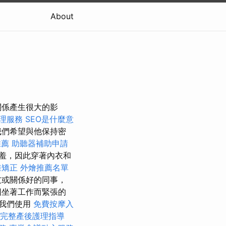
About
關係產生很大的影
理服務
SEO是什麼意
我們希望與他保持密
推薦
助聽器補助申請
羞，因此穿著內衣和
椎矯正
外燴推薦名單
友或關係好的同事，
因坐著工作而緊張的
我們使用
免費按摩入
完整產後護理指導