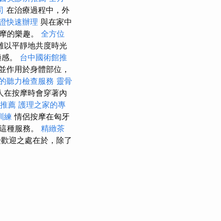
司
在治療過程中，外
證快速辦理
與在家中
按摩的樂趣。
全方位
難以平靜地共度時光
適感。
台中國術館推
並作用於身體部位，
的聽力檢查服務
靈骨
人在按摩時會穿著內
推薦
護理之家的專
訓練
情侶按摩在匈牙
用這種服務。
精緻茶
歡迎之處在於，除了