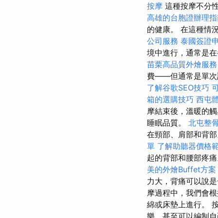
按摩
這種按摩不分
高雄的台胞證辦理指
的健康。 在這種情
公司服務
泰國簽證
境中進行，通常是在
苗栗高品質外燴服
費——但通常是單
了解谷歌SEO技巧
箱的選購技巧
西屯
摩結束後，溫暖的觸
睡眠品質。
北屯整
在頸部、肩部和背
單
了解助聽器價格
起的背部和腰部疼
美的外燴Buffet方案
力大，背痛可以說是
摩過程中，我們會根
綿或床墊上進行。 
樂，甚至可以編制自