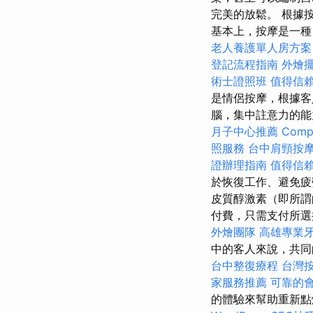
完美的放鬆。 根據
基本上，按摩是一種
老人養護單人房方案
登記流程指南
外燴
術士證照班
值得信
是情侶按摩，根據客
腦，集中註意力的能
月子中心推薦
Compr
照服務
台中肩頸按
證辦理指南
值得信
於恢復工作、避免
皮質醇激素（即所謂
付費，只需支付所
外燴團隊
高雄專業
中的客人來說，共同
台中整復療程
台灣
家服務推薦
可靠的
的體驗來幫助重新點燃