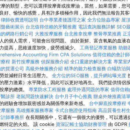
按摩的類型，您可以選擇按摩膏或按摩油，當然，如果需要，您
良好、愉快的感覺，具有許多積極作用，因此我們無法報告其客觀
律師收費透明說明
台中專業產後護理之家
全方位除蟲專家
屋
擺盤藝術展示
台北值得信賴的牙醫推薦
電話查詢服務詳解
SEO
賴的網路行銷公司
大雅按摩服務
台北推拿按摩
整骨專業推薦
正
人的個人需求，可能會出現問題。 由於新鮮、富含氧氣的血液
力提高，思維速度加快，疲勞感減少。
工商登記專業服務
助聽
ehensive Accounting Firm CPA Solutions
值得信賴的會計師
摩療程
新竹按摩服務
偵探服務介紹
全口重建的解決方案
專業室
賴的貨運公司
高級外燴服務介紹
精準的聽力檢查服務
白蟻防治
疲勞並減輕日常生活壓力。
全方位的SEO服務，提升網站曝光度
的壓力激素）水平降低，因此可以更好地再生。 我們提供情侶
選按摩的總價。
專業防水工程服務
處理外遇問題的專家
值得信賴
牙醫診所
老鼠問題快速解決
台中月子中心推薦
辦桌外燴推薦清
的經驗會增加親密感並為關係帶來新奇感。
台中腳底按摩療程
按摩服務
高雄搬家服務專家
卡式台胞證使用指南
高品質養生村
會計師事務所
在長期關係中，它還有一個很大的優勢，可以透過提供
特定的火焰。 該 cookie
資深記帳士協助財務管理
由 GDPR