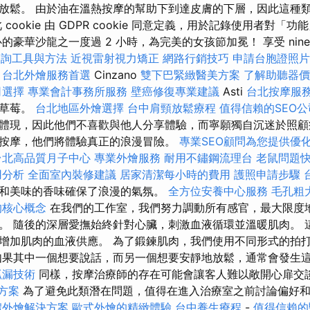
放鬆。 由於油在溫熱按摩的幫助下到達皮膚的下層，因此這種
ookie 由 GDPR cookie 同意定義，用於記錄使用者對「功能」
的豪華沙龍之一度過 2 小時，為完美的女孩節加冕！ 享受 nine
查詢工具與方法
近視雷射視力矯正
網路行銷技巧
申請台胞證照片
在
台北外燴服務首選
Cinzano
雙下巴緊緻醫美方案
了解助聽器價
司選擇
專業會計事務所服務
壁癌修復專業建議
Asti
台北按摩服
的草莓。
台北地區外燴選擇
台中肩頸放鬆療程
值得信賴的SEO公
體現，因此他們不喜歡與他人分享體驗，而寧願獨自沉迷於照顧
按摩，他們將體驗真正的浪漫冒險。
專業SEO顧問為您提供優
台北高品質月子中心
專業外燴服務
耐用不鏽鋼流理台
老鼠問題
用分析
全面室內裝修建議
居家清潔每小時的費用
護照申請步驟
和美味的香味確保了浪漫的氣氛。
全方位安養中心服務
毛孔粗
的核心概念
在我們的工作室，我們努力調動所有感官，最大限度
。 隨後的深層愛撫始終針對心臟，刺激血液循環並溫暖肌肉。 
增加肌肉的血液供應。 為了鍛鍊肌肉，我們使用不同形式的拍
如果其中一個想要說話，而另一個想要安靜地放鬆，通常會發生
抓漏技術
同樣，按摩治療師的存在可能會讓客人難以敞開心扉交
方案
為了避免此類潛在問題，值得在進入治療室之前討論偏好
禮外燴解決方案
歐式外燴的精緻體驗
台中養生療程
-
值得信賴的