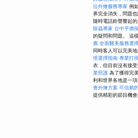
位外燴服務專家
例
界完全消失，問題
隨時電話鈴聲響起的
除蟲專家
台中平價
的疑問和問題。 這
薦
全面醫美服務選
同時客人可以完美
塔選擇指南
專業打
衣，但目前沒有接受
業照護
為了獲得完
利和世界各地是一項
會外燴方案
可信賴
提供精彩的節目機會