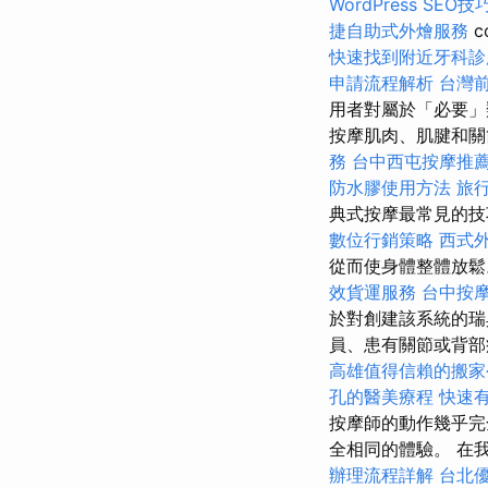
WordPress SEO技
捷自助式外燴服務
c
快速找到附近牙科診
申請流程解析
台灣
用者對屬於「必要」
按摩肌肉、肌腱和
務
台中西屯按摩推
防水膠使用方法
旅
典式按摩最常見的技
數位行銷策略
西式
從而使身體整體放鬆
效貨運服務
台中按
於對創建該系統的
員、患有關節或背部
高雄值得信賴的搬家
孔的醫美療程
快速
按摩師的動作幾乎
全相同的體驗。 在
辦理流程詳解
台北