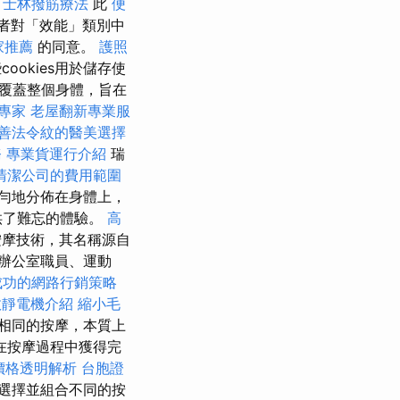
。
士林撥筋療法
此
便
者對「效能」類別中
家推薦
的同意。
護照
cookies用於儲存使
它覆蓋整個身體，旨在
務專家
老屋翻新專業服
善法令紋的醫美選擇
務
專業貨運行介紹
瑞
清潔公司的費用範圍
勻地分佈在身體上，
供了難忘的體驗。
高
摩技術，其名稱源自
辦公室職員、運動
成功的網路行銷策略
效靜電機介紹
縮小毛
相同的按摩，本質上
在按摩過程中獲得完
燴價格透明解析
台胞證
選擇並組合不同的按