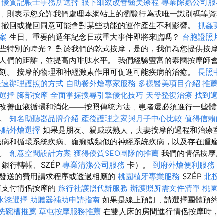
優質記帳士事務所選擇
眼下細紋改善醫美療程
專業除蟲公司服
，則表示您允許我們處理本網站上的瀏覽行為或唯一識別碼等
撤回或撤回同意可能會對某些功能的運作產生不利影響。
抓姦
案
生日、重要的週年紀念日或重大事件即將來臨嗎？
台胞證照
些特別的時光？ 對於我們的乾式按摩，是的，我們為您提供按摩
人們的距離，並提高內啡肽水平。 我們經驗豐富的泰國按摩師
刻。 按摩的物理和神經激素作用可促進可能疾病的治癒。
長照
快速辦理護照的方式
自助餐外燴專家服務
多樣醫美項目介紹
推
選擇
腳部按摩
全面掌握搜尋引擎優化技巧
天母整復治療
找到
改善血液循環和消化——按照傳統方法，患者還必須進行一些體
果。
知名助聽器品牌介紹
產後護理之家與月子中心比較
值得信賴
餐點外燴選擇
如果是朋友、親戚或熟人，夫妻按摩的過程和治療
臟病和循環系統疾病、癲癇或類似的神經系統疾病，以及存在腫
議。
創意空間設計方案
獲得優質SEO團隊的推薦
我們的情侶按摩
、銀行轉帳、SZÉP
專業清潔公司服務
卡）。
到府外燴便利服務
發送的費用請求程序或透過相應的
桃園植牙專業服務
SZÉP
北
面支付情侶按摩的
旅行社護照代辦服務
辦護照所需文件清單
桃
水漆選擇
助聽器補助申請指南
如果是線上預訂，請選擇團體預
洗碗槽推薦
草屯按摩服務推薦
在雙人床的房間進行情侶按摩時