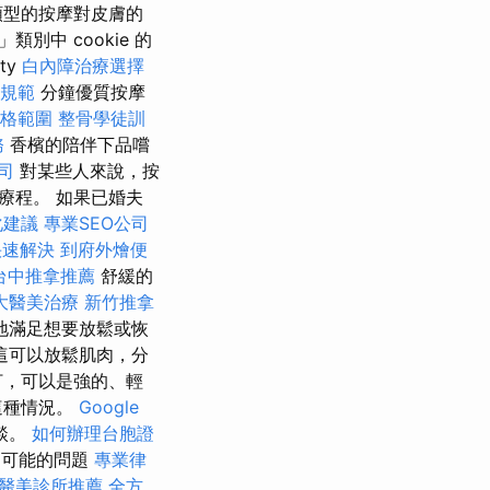
類型的按摩對皮膚的
類別中 cookie 的
ty
白內障治療選擇
規範
分鐘優質按摩
格範圍
整骨學徒訓
務
香檳的陪伴下品嚐
司
對某些人來說，按
療程。 如果已婚夫
化建議
專業SEO公司
快速解決
到府外燴便
台中推拿推薦
舒緩的
大醫美治療
新竹推拿
地滿足想要放鬆或恢
這可以放鬆肌肉，分
打，可以是強的、輕
這種情況。
Google
談。
如何辦理台胞證
和可能的問題
專業律
醫美診所推薦
全方