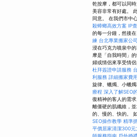
乾按摩，都可以同時
美容非常有好處。 此 c
同意。 在我們市中心
殺蟑螂高效方案
IP
的每一分鐘，然後
練
台北專業搬家公
浸在巧克力噴泉中
摩是「自我時間」的
婦或情侶來享受情侶
杜拜簽證申請服務
利服務
詳細搬家費
旋律、蠟燭、小蠟燭
療程
深入了解SEO
復精神的客人的需求
離僵硬的肌纖維，並
的、慢的、快的。 
SEO操作教學
精準
平價居家清潔300元
師服務指南
戶外婚