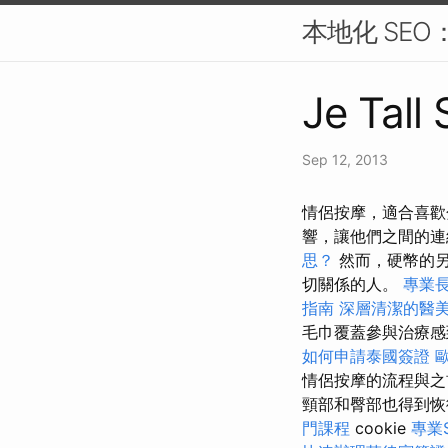
本地化 SE
Je Tall
Sep 12, 2013
情侶按摩，適合喜歡
響，讓他們之間的
思？
然而，硬幣的另
切關係的人。
專業
指南
深層清潔的醫
毛巾覆蓋參與治療感
如何申請泰國簽證
情侶按摩的流程與之
頸部和臀部也得到
門課程
cookie
專業