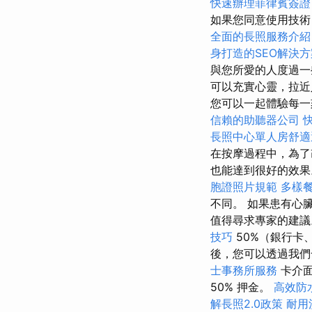
快速辦理菲律賓簽證
如果您同意使用技術
全面的長照服務介紹
身打造的SEO解決方
與您所愛的人度過一
可以充實心靈，拉近
您可以一起體驗每一
信賴的助聽器公司
長照中心單人房舒適
在按摩過程中，為了
也能達到很好的效
胞證照片規範
多樣
不同。 如果患有心
值得尋求專家的建
技巧
50%（銀行卡
後，您可以透過我們
士事務所服務
卡介
50% 押金。
高效防
解長照2.0政策
耐用