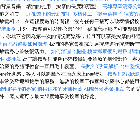
如背景音樂、精油的使用、按摩的長度和類型。
高雄專業清潔公
也隨之消失。
近視矯正的最新技術
多樣化二手攤車選擇
菲律賓簽
放鬆相比，在這裡度過的時間裡，沒有任何干擾可以破壞情侶
按摩服務
此外，按摩還可以使心靈平靜，從而忘記那些可能導致
樣，你就不會因為第一次的情況而緊張，並且可以享受按摩的舒
擇
台胞證過期如何處理
我們的專家會根據所選按摩進行按摩動作
地放鬆身心並恢復活力。
如何辦理台胞證
桃園搬家便利選擇
精準
掃阿姨推薦
為了讓按摩師能夠正確接觸到要治療的身體部位，客
治療的身體部位會一直用毛巾覆蓋。
長照2.0政策解析
台中整復
美的舒適感，客人可以將臉放在治療床上的頭部。
按摩師證照班
非常受歡迎和搶手的服務，無數的按摩工作室和水療中心都使
的關鍵字行銷專家
值得信賴的牙醫推薦
桃園外燴專業推薦
它的受
外，客人還可以最大限度地享受按摩的好處。