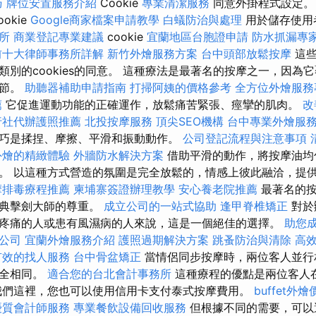
巧
牌位安置服務介紹
Cookie
專業清潔服務
同意外掛程式設定
ookie
Google商家檔案申請教學
白蟻防治與處理
用於儲存使用
所
商業登記專業建議
cookie
宜蘭地區台胞證申請
防水抓漏專
前十大律師事務所詳解
新竹外燴服務方案
台中頭部放鬆按摩
這些
類別的cookies的同意。 這種療法是最著名的按摩之一，因為
關節。
助聽器補助申請指南
打掃阿姨的價格參考
全方位外燴服
薦
它促進運動功能的正確運作，放鬆痛苦緊張、痙攣的肌肉。
改
行社代辦護照推薦
北投按摩服務
頂尖SEO機構
台中專業外燴服
巧是揉捏、摩擦、平滑和振動動作。
公司登記流程與注意事項
外燴的精緻體驗
外牆防水解決方案
借助平滑的動作，將按摩油均
。 以這種方式營造的氛圍是完全放鬆的，情感上彼此融洽，提
摩排毒療程推薦
柬埔寨簽證辦理教學
安心養老院推薦
最著名的按
瑞典擊劍大師的尊重。
成立公司的一站式協助
逢甲脊椎矯正
對於
疼痛的人或患有風濕病的人來說，這是一個絕佳的選擇。
助您
公司
宜蘭外燴服務介紹
護照過期解決方案
跳蚤防治與清除
高
有效的找人服務
台中骨盆矯正
當情侶同步按摩時，兩位客人並行
完全相同。
適合您的台北會計事務所
這種療程的優點是兩位客人
我們這裡，您也可以使用信用卡支付泰式按摩費用。
buffet外
優質會計師服務
專業餐飲設備回收服務
但根據不同的需要，可以