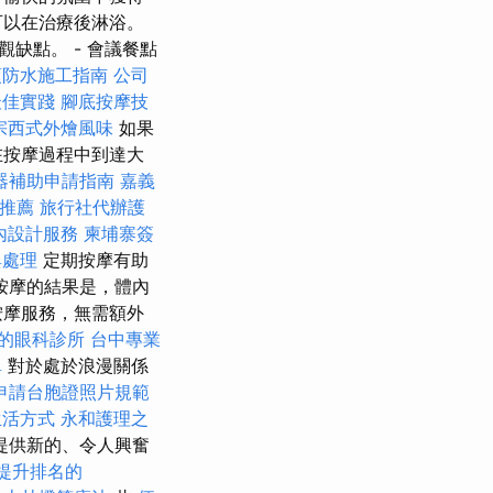
可以在治療後淋浴。
缺點。 - 會議餐點
頂防水施工指南
公司
最佳實踐
腳底按摩技
宗西式外燴風味
如果
在按摩過程中到達大
器補助申請指南
嘉義
推薦
旅行社代辦護
內設計服務
柬埔寨簽
與處理
定期按摩有助
按摩的結果是，體內
按摩服務，無需額外
的眼科診所
台中專業
單
對於處於浪漫關係
申請台胞證照片規範
生活方式
永和護理之
新的​​、令人興奮
提升排名的