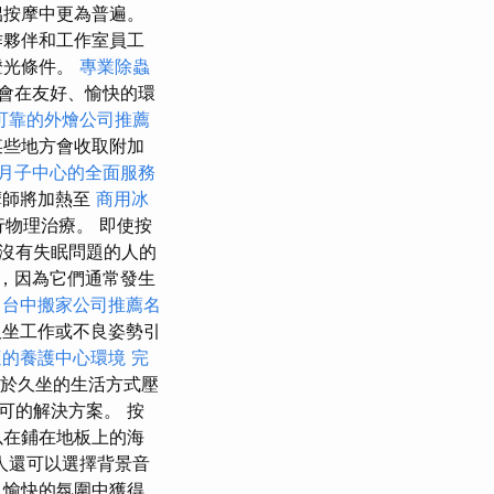
侶按摩中更為普遍。
作夥伴和工作室員工
燈光條件。
專業除蟲
會在友好、愉快的環
可靠的外燴公司推薦
某些地方會收取附加
月子中心的全面服務
師將加熱至
商用冰
物理治療。 即使按
沒有失眠問題的人的
，因為它們通常發生
台中搬家公司推薦名
坐工作或不良姿勢引
適的養護中心環境
完
於久坐的生活方式壓
可的解決方案。 按
以在鋪在地板上的海
人還可以選擇背景音
、愉快的氛圍中獲得