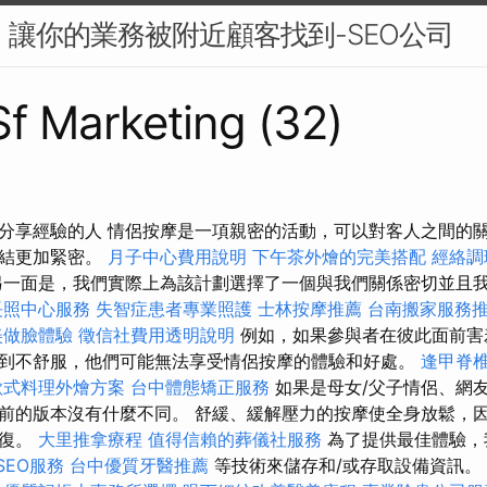
O：讓你的業務被附近顧客找到-SEO公司
 Sf Marketing (32)
分享經驗的人 情侶按摩是一項親密的活動，可以對客人之間的
連結更加緊密。
月子中心費用說明
下午茶外燴的完美搭配
經絡調
一面是，我們實際上為該計劃選擇了一個與我們關係密切並且
長照中心服務
失智症患者專業照護
士林按摩推薦
台南搬家服務
美做臉體驗
徵信社費用透明說明
例如，如果參與者在彼此面前害
到不舒服，他們可能無法享受情侶按摩的體驗和好處。
逢甲脊
歐式料理外燴方案
台中體態矯正服務
如果是母女/父子情侶、網
前的版本沒有什麼不同。 舒緩、緩解壓力的按摩使全身放鬆，
恢復。
大里推拿療程
值得信賴的葬儀社服務
為了提供最佳體驗，
SEO服務
台中優質牙醫推薦
等技術來儲存和/或存取設備資訊。