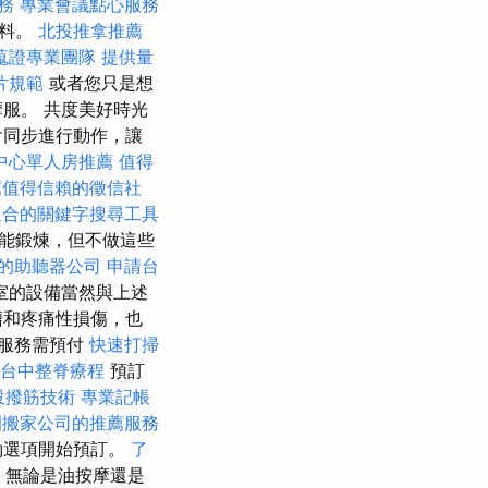
務
專業會議點心服務
資料。
北投推拿推薦
蒐證專業團隊
提供量
片規範
或者您只是想
服。 共度美好時光
會同步進行動作，讓
中心單人房推薦
值得
薦值得信賴的徵信社
適合的關鍵字搜尋工具
能鍛煉，但不做這些
的助聽器公司
申請台
室的設備當然與上述
瘤和疼痛性損傷，也
服務需預付
快速打掃
台中整脊療程
預訂
投撥筋技術
專業記帳
園搬家公司的推薦服務
約選項開始預訂。
了
，無論是油按摩還是