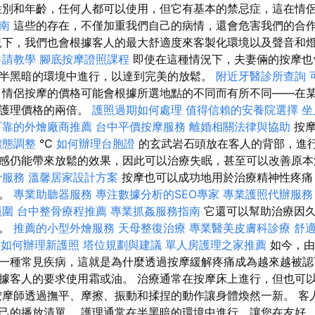
性別和年齡，任何人都可以使用，但它有基本的禁忌症，這在情
南
這些的存在，不僅加重我們自己的病情，還會危害我們的合
況下，我們也會根據客人的最大舒適度來客製化環境以及聲音和
申請教學
腳底按摩證照課程
即使在這種情況下，夫妻倆的按摩也
半黑暗的環境中進行，以達到完美的放鬆。
附近牙醫診所查詢
務
情侶按摩的價格可能會根據所選地點的不同而有所不同——在
次護理價格的兩倍。
護照過期如何處理
值得信賴的安養院選擇
坐
可靠的外燴廠商推薦
台中平價按摩服務
離婚相關法律與協助
按摩
體態調整
°C
如何辦理台胞證
的玄武岩石頭放在客人的背部，進行
感仍能帶來放鬆的效果，因此可以治療失眠，甚至可以改善原本
骨服務
溫馨居家設計方案
按摩也可以成功地用於治療精神性疼痛
部。
專業助聽器服務
專注數據分析的SEO專家
專業護照代辦服務
範圍
台中整骨療程推薦
專業抓姦服務指南
它還可以幫助治療因久
痛。
推薦的小型外燴服務
天母整復治療
專業醫美皮膚科診療
舒
如何辦理新護照
塔位規劃與建議
單人房護理之家推薦
如今，由
一種常見疾病，這就是為什麼透過按摩緩解疼痛成為越來越被認
據客人的要求使用霜或油。 治療通常在按摩床上進行，但也可
按摩師透過撫平、摩擦、振動和揉捏的動作讓身體煥然一新。 客
己的播放清單。 護理通常在半黑暗的環境中進行，讓您在友好