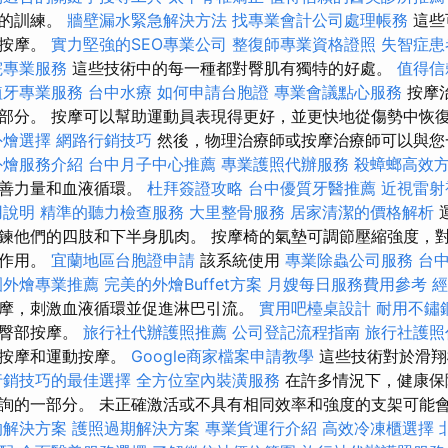
術的訓練。
牆壁漏水緊急解決方法
找專業會計公司處理帳務
這些
動按摩。
實力堅強的SEO專業公司
整復師專業資格證照
失智症患
院專業服務
這些技術中的每一種都對臀肌有獨特的好處。
值得信
植牙專業服務
台中水療
如何申請台胞證
專業會議點心服務
按摩
部分。 按摩可以幫助運動員表現得更好，並更快地從傷勢中恢
外燴選擇
網路行銷技巧
然後，物理治療師或按摩治療師可以與您
外燴服務介紹
台中月子中心推薦
專業護照代辦服務
殺蟑螂高效
改善力量和血液循環。
杜拜簽證攻略
台中優質牙醫推薦
近視雷射
用說明
精準的聽力檢查服務
大里整骨服務
居家清潔的價格解析
鍊他們的四肢和下半身肌肉。 按摩椅的氣墊可調節壓縮強度，
揮作用。
宜蘭地區台胞證申請
該系統使用
專業除蟲公司服務
台
園外燴專業推薦
完美的外燴Buffet方案
月嫂每日服務費用參考
經
摩，刺激血液循環並促進淋巴引流。
實用吧檯桌設計
耐用不鏽
行臀部按摩。
旅行社代辦護照推薦
公司登記流程指南
旅行社護照
織按摩和運動按摩。
Google商家檔案申請教學
這些技術對於滑翔
行銷技巧的最佳選擇
全方位室內裝潢服務
在許多情況下，健康保
詢的一部分。 未正確激活或不具有相同效率和強度的支架可能會
的解決方案
護照過期解決方案
專業貨運行介紹
高效冷凍櫃選擇