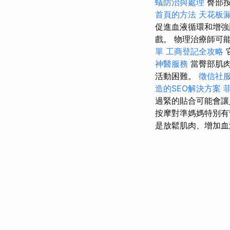
蟻防治與處理
臀部按
首頁的方法
天花板
促進血液循環和增
戲。 物理治療師可
單
工商登記全攻略
神醫服務
當臀部肌
活動困難。
徵信社
造的SEO解決方案
過緊的貼合可能會讓
按摩對準媽媽特別有
是放鬆肌肉、增加血