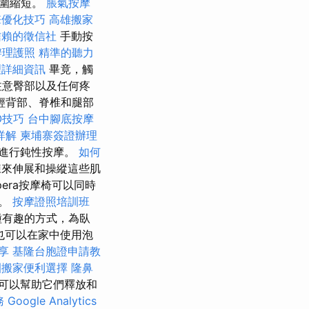
範圍縮短。
脹氣按摩
擎優化技巧
高雄搬家
信賴的徵信社
手動按
辦理護照
精準的聽力
理詳細資訊
畢竟，觸
注意臀部以及任何疼
輕背部、脊椎和腿部
EO技巧
台中腳底按摩
詳解
柬埔寨簽證辦理
進行鈍性按摩。
如何
來伸展和操縱這些肌
pera按摩椅可以同時
動。
按摩證照培訓班
種有趣的方式，為臥
也可以在家中使用泡
享
基隆台胞證申請教
園搬家便利選擇
隆鼻
可以幫助它們釋放和
務
Google Analytics