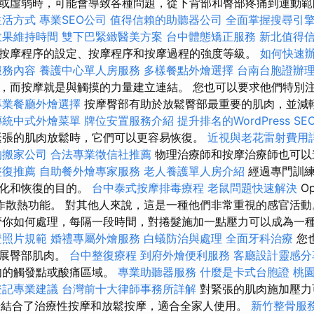
或虛弱時，可能會導致各種問題，從下背部和臀部疼痛到運動
生活方式
專業SEO公司
值得信賴的助聽器公司
全面掌握搜尋引
效果維持時間
雙下巴緊緻醫美方案
台中體態矯正服務
新北值得
按摩程序的設定、按摩程序和按摩過程的強度等級。
如何快速
服務內容
養護中心單人房服務
多樣餐點外燴選擇
台南台胞證辦
，而按摩就是與觸摸的力量建立連結。 您也可以要求他們特別
專業餐廳外燴選擇
按摩臀部有助於放鬆臀部最重要的肌肉，並減
傳統中式外燴菜單
牌位安置服務介紹
提升排名的WordPress S
緊張的肌肉放鬆時，它們可以更容易恢復。
近視與老花雷射費用
的搬家公司
合法專業徵信社推薦
物理治療師和按摩治療師也可以
整復推薦
自助餐外燴專家服務
老人養護單人房介紹
經過專門訓練
強化和恢復的目的。
台中泰式按摩排毒療程
老鼠問題快速解決
O
作散熱功能。 對其他人來說，這是一種他們非常重視的感官活
管你如何處理，每隔一段時間，對捲髮施加一點壓力可以成為一
證照片規範
婚禮專屬外燴服務
白蟻防治與處理
全面牙科治療
您
伸展臀部肌肉。
台中整復療程
到府外燴便利服務
客廳設計靈感分
肉的觸發點或酸痛區域。
專業助聽器服務
什麼是卡式台胞證
桃
登記專業建議
台灣前十大律師事務所詳解
對緊張的肌肉施加壓力
按摩椅結合了治療性按摩和放鬆按摩，適合全家人使用。
新竹整骨服