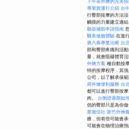
下午茶外燴的完美搭
專業貨運行介紹
台
行臀部按摩的方法
觸摸的力量建立連結
聽器補助申請指南
您
醫美做臉體驗
在進行
唐六典專業治療
台
部和臀部疼痛到活
量，就會阻礙體育
外燴方案
種自動按
特的按摩程序，其
公司，以了解承保範
府外燴便利服務
台
都可以進行臀部按
肉。
台胞證過期如
侶的臀部只是為你做
業徵信社
新竹外燴
療，但有些可能會承
可能會在物理治療