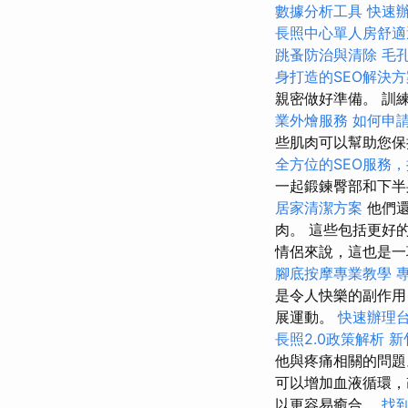
數據分析工具
快速
長照中心單人房舒適
跳蚤防治與清除
毛
身打造的SEO解決方
親密做好準備。 訓
業外燴服務
如何申
些肌肉可以幫助您
全方位的SEO服務
一起鍛鍊臀部和下
居家清潔方案
他們還
肉。 這些包括更好
情侶來說，這也是一
腳底按摩專業教學
是令人快樂的副作
展運動。
快速辦理
長照2.0政策解析
新
他與疼痛相關的問
可以增加血液循環，
以更容易癒合。
找