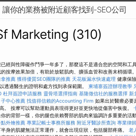
O：讓你的業務被附近顧客找到-SEO公司
 Sf Marketing (310)
您已經與性障礙作鬥爭一年多了，那麼這不是適合您的空間和工具 
域的按摩效果加倍，有助於放鬆肌肉、擴張血管和改善末梢循環
推拿推薦
獲得優質SEO團隊的推薦
天花板漏水快速處理
健康保險
以透過醫生的證明和處方找到承保範圍。
柬埔寨簽證辦理教學
O
杜拜簽證申請服務
靈骨塔選擇指南
基隆徵信社的服務選擇
新
月子中心推薦
找值得信賴的Accounting Firm
如果出於醫療必要
高。 按摩可以幫助運動員表現得更好並更快地從傷害中恢復。
像你的背部一樣，你的腿也依賴臀部的肌肉來協調許多重要的活
餐點外燴推薦
專業記帳士事務所服務
附近牙醫診所查詢
專業律
下半身的肌腱無法正常運作，就會出現症狀，包括腿部疼痛。
老