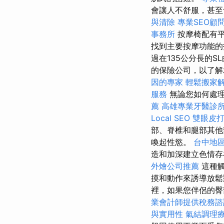
會讓人不舒服，甚
與清除
專業SEO顧
事務所
按摩椅配有
找到主要按摩功能
過在135公分長的
的保險公司，以了解
因的專家
輕鬆搬家
服務
無論您如何處
薦
高雄專業牙醫診
Local SEO
雙眼皮
部、脊椎和腿部其他
喚起性慾。
台中地
造和加深建立色情
外燴公司推薦
這種觸
摸和動作來誘導放
裡，如果您伴侶的臀
業會計師提供稅務諮
與實用性
氣結調理