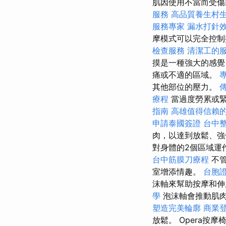
肌因使用不當而受傷
服務
高品質養生村
服務專家
漏水打針
摩模式可以完全控制
檢查服務
清潔工的
摸是一種強大的感覺
痛或不適的區域。
其他部位的壓力。
療程
當過度勞累或
指南
高雄值得信賴
申請泰國簽證
台中
肉，以達到放鬆、
對身體的2個區域運
台中筋膜刀療程
不
室增添情趣。
台胞
沫軸來幫助按摩和
學
泡沫軸會推動肌
塑造完美輪廓
商業
放鬆。 Opera