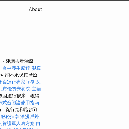
About
- 建議去看治療
。
台中養生療程
腳底
可能不承保按摩療
牙齒矯正專家服務
深
北市優質安養院
宜蘭
原因進行按摩，獲得
卡式台胞證使用指南
動，從行走和跑步到
師服務指南
浪漫戶外
人養護單人房方案
白