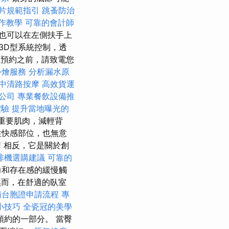
片規範指引
跳蚤防治
操作教學
可靠的會計師
也可以在左側扶手上
3D型系統控制，透
在預約之前，請致電您
外燴服務
分析漏水原
中清路按摩
高效貨運
公司
專業餐飲設備推
體驗
提升當地曝光的
重要肌肉，減輕背
性快感部位，也無意
摩
相反，它是關於創
啡機選購建議
可靠的
力和存在感的緩慢觸
而，在舒適的臥室
南台胞證申請流程
專
小技巧
全瓷冠的美學
約的一部分。 當臀