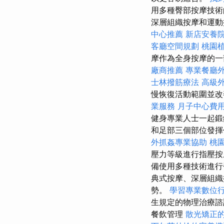
用多種臀部按摩技
深層組織按摩和運
中心推薦
新店安養
客廳空間規劃
桃園
摩作為全身按摩的一
廠商推薦
專業餐廳
士林撥筋療法
高級
慢恢復活動範圍並
業服務
月子中心費
健身專業人士一起鍛
和足部三個部位發
外抓姦專業協助
桃
壓力等級進行指壓按
備使用多種技術進
典式按摩、深層組
勢。
學習專業數位
生規定的物理治療諮
餐飲管理
散光矯正