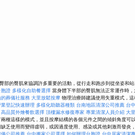
臀部的臀肌來協調許多重要的活動，從行走和跑步到從坐姿和
台胞證
多樣化自助餐選擇
當身體下半部的臀肌無法正常運作時，
賴的葬儀社服務
大里放鬆按摩
物理治療師建議使用失重模式，這
營業登記快速辦理
多樣化助聽器種類
台南地區清潔公司推薦
台
高品質外燴餐飲選擇
頂樓漏水修復專家
專業清潔人員介紹
大
兩種這樣的模式，並且按摩結構的各個元件之間的傾斜角度可
因缺乏使用而變得虛弱，或因過度使用、感染或其他刺激而發炎
禮儀公司推薦
台中搬家公司選擇
如何辦理台胞證
台中居家清潔