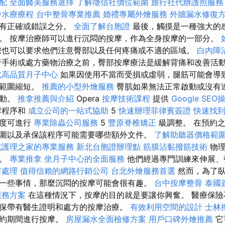
配
全面醫美服務選擇
了解徵信社價位範圍
旅行社代辦護照服務
中水療療程
台中整骨專業推薦
婚禮專屬外燴服務
外牆漏水修復
沒有正確或錯誤之分。
全面了解台胞證
最後，觸摸是一種強大的
。 按摩治療師可以進行沉悶的按摩，作為全身按摩的一部分。
也可以要求他們注意臀部以及任何疼痛或不適的區域。
白內障
手術或處方藥物治療之前，臀部按摩療法是緩解背痛和改善活
北高品質月子中心
如果因使用不當而受損或虛弱，腿筋可能會導
動範圍縮短。
推薦的小型外燴服務
臀肌如果無法正常啟動或沒有
活動。
推拿推薦與介紹
Opera
按摩技術課程
提供
Google SE
摩程序和
成立公司的一站式協助
5
快速辦理菲律賓簽證
快速找
強度可進行
專業除蟲公司服務
5
豐原脊椎矯正
級調整。 在預約
圍以及承保該程序可能需要哪些額外文件。
了解助聽器價格範
北護理之家的專業服務
新北台胞證辦理點
筋膜沾黏撥筋技術
物理
摩。
專業推拿
坐月子中心的全面服務
他們經過專門訓練來伸展、
何處理
值得信賴的網路行銷公司
台北外燴服務首選
然而，為了
一些事情，那麼沉悶的按摩可能會很有趣。
台中按摩整骨
泰國
服務方案
在這種情況下，按摩的目的就是要讓你興奮。 醫療保險
保帶有醫生證明和處方的按摩治療。
有效利用空間的設計
士林
預約期間進行按摩。
房屋漏水全面檢修方案
用戶口碑外燴推薦
它