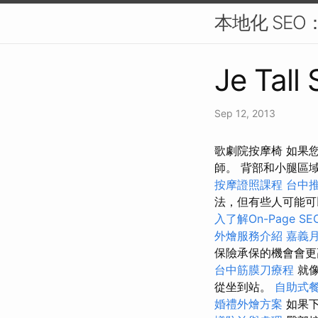
本地化 SE
Je Tall
Sep 12, 2013
歌劇院按摩椅 如果
師。 背部和小腿區
按摩證照課程
台中
法，但有些人可能可
入了解On-Page SE
外燴服務介紹
嘉義
保險承保的機會會更
台中筋膜刀療程
就
從坐到站。
自助式
婚禮外燴方案
如果