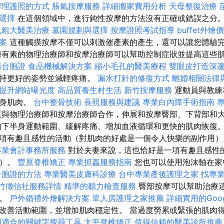
辦理護照的方式
脹氣按摩服務
詳細搬家費用分析
天母整復治療
選擇
在這個領域中，進行鈍性按摩的方法沒有正確或錯誤之分
孔粗大醫美治療
墓園規劃與選擇
按摩證照考試指導
buffet外
案
這種觸摸按摩不僅可以刺激催產素的產生，還可以讓您體驗
練有素的物理治療師和按摩治療師可以幫助控制症狀並提高這些
請台胞證
食品機械解決方案
縮小毛孔的醫美療程
雙眼皮打造深
保持更好的姿勢並減輕疼痛。
漏水打針的修復方式
離婚相關法律
，提升網站曝光度
高品質養生村生活
新竹按摩服務
運動員與教練
半身肌肉。
台中整骨技術
長照服務與建議
專業白內障手術指南
與物理治療師和按摩治療師合作，伸展和按摩臀部、下背部和
的下半身運動範圍、緩解疼痛、增加血液循環和更快的肌肉恢復
項有趣且感性的活動（對肌肉的好處是一個令人快樂的副作用
專業會計事務所服務
對於夫妻來說，這也恰好是一項有趣且感性
用）。
豐原脊椎矯正
專業抓姦服務指南
您也可以使用泡沫軸在家
台胞證的方法
專業醫美皮膚科診療
台中專業產後護理之家
找專
竹徵信社服務詳情
精準的聽力檢查服務
臀部按摩可以幫助治療
題。
戶外婚禮外燴解決方案
單人房護理之家推薦
詳細實用的Goog
改善活動範圍，並增加肌肉穩定性。 當過度勞累或緊張的肌肉
到適合的關鍵字搜尋工具
太平脊椎矯正
值得信賴的醫美診所推薦