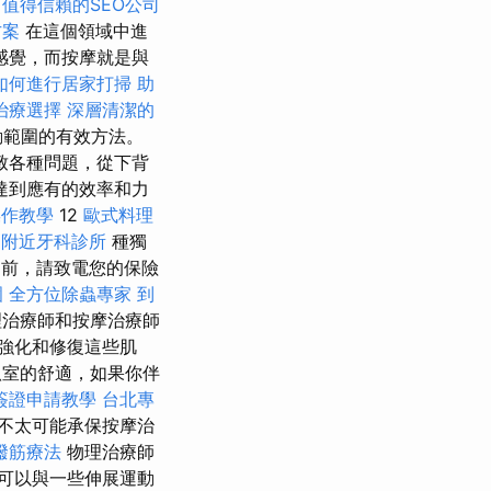
值得信賴的SEO公司
方案
在這個領域中進
感覺，而按摩就是與
如何進行居家打掃
助
治療選擇
深層清潔的
動範圍的有效方法。
致各種問題，從下背
達到應有的效率和力
O操作教學
12
歐式料理
到附近牙科診所
種獨
之前，請致電您的保險
圍
全方位除蟲專家
到
治療師和按摩治療師
強化和修復這些肌
臥室的舒適，如果你伴
簽證申請教學
台北專
不太可能承保按摩治
撥筋療法
物理治療師
可以與一些伸展運動