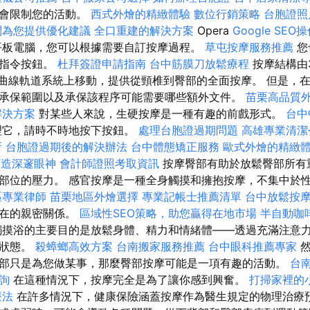
至會限制您的活動。
西式外燴的精緻體驗
數位行銷策略
台胞證照
問為您提供優化建議
全口重建的解決方案
Opera
Google SEO
平板電腦，您可以根據需要自訂按摩過程。
草屯按摩服務推薦
您
的指令按鈕。
杜拜簽證申請指南
台中筋膜刀放鬆療程
按摩結構由
SL曲線軌道系統上移動，提供從頸椎到臀部的全面按摩。 但是，
承保範圍以及承保該程序可能需要哪些額外文件。
苗栗高品質
解決方案
對某些人來說，生硬按摩是一種有趣的前戲形式。
台中
理它，請時不時地按下按鈕。
處理台胞證過期問題
高雄專業清潔
所
台胞證過期後的解決辦法
台中體態矯正服務
歐式外燴的精緻
打造深邃眼神
會計師證照考取資訊
按摩臀部有助於放鬆臀部所有
部位的壓力。 感官按摩是一種全身觸摸和擁抱按摩，不集中於
區專業律師
苗栗地區外燴選擇
專業記帳士推薦清單
台中放鬆按
存在的親密關係。
區域性SEO策略，助您贏得在地市場
半自動咖
摸浴的主要目的是放鬆身體、精力和情緒體——透過充滿注意
鬆狀態。
殺蟑螂高效方案
台南搬家服務推薦
台中眼科推薦專家
然
部只是為您做某事，那麼臀部按摩可能是一項有趣的活動。
台
詢
在這種情況下，按摩完全是為了讓你感到興奮。
打掃家裡的
療法
在許多情況下，健康保險涵蓋按摩作為醫生規定的物理治療預