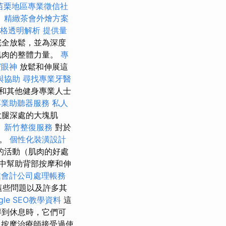
苗栗地區專業徵信社
。
精緻茶會外燴方案
燴價格透明解析
提供量
完全放鬆，並為深度
肌肉的整體力量。
專
邃眼神
放鬆和伸展這
與協助
尋找專業牙醫
和其他健身專業人士
專業助聽器服務
私人
大腿深處的大塊肌
。
新竹整復服務
對於
）。
個性化裝潢設計
的活動（肌肉的好處
中幫助背部按摩和伸
業會計公司處理帳務
這些問題以及許多其
le SEO教學資料
這
得到休息時，它們可
按摩治療師接受過使