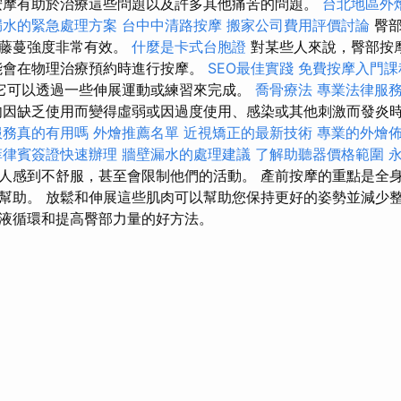
摩有助於治療這些問題以及許多其他痛苦的問題。
台北地區外
漏水的緊急處理方案
台中中清路按摩
搬家公司費用評價討論
臀部
強藤蔓強度非常有效。
什麼是卡式台胞證
對某些人來說，臀部按
能會在物理治療預約時進行按摩。
SEO最佳實踐
免費按摩入門
它可以透過一些伸展運動或練習來完成。
喬骨療法
專業法律服務的
肉因缺乏使用而變得虛弱或因過度使用、感染或其他刺激而發炎
服務真的有用嗎
外燴推薦名單
近視矯正的最新技術
專業的外燴
菲律賓簽證快速辦理
牆壁漏水的處理建議
了解助聽器價格範圍
人感到不舒服，甚至會限制他們的活動。 產前按摩的重點是全
幫助。 放鬆和伸展這些肌肉可以幫助您保持更好的姿勢並減少整
液循環和提高臀部力量的好方法。