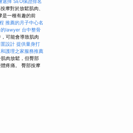
燴選擇
SEO保證排名
按摩對於放鬆肌肉、
摩是一種有趣的前
課程
推薦的月子中心名
lawyer
台中整骨
時，可能會導致肌肉
佈置設計
提供量身打
永和護理之家服務推薦
身肌肉放鬆，但臀部
體疼痛。 臀部按摩