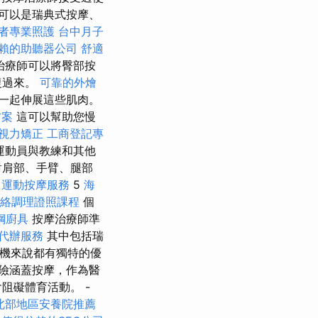
可以是瑞典式按摩、
者專業照護
台中月子
賴的助聽器公司
舒適
治療師可以將臀部按
復過來。
可靠的外燴
一起伸展這些肌肉。
方案
這可以幫助您慢
視力矯正
工商登記專
運動員與教練和其他
對肩部、手臂、腿部
中運動按摩服務
5
海
絡調理證照課程
個
鋼廚具
按摩治療師準
代辦服務
其中包括瑞
機來說都有獨特的優
險涵蓋按摩，作為醫
阻礙體育活動。 -
北部地區安養院推薦