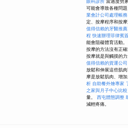
眼科診所
當過度勞累
可能會導致各種問題
業會計公司處理帳務
定、按摩程序和按
值得信賴的牙醫推薦
程
快速辦理菲律賓
能會阻礙體育活動
按摩的方法沒有正
按摩就是與觸摸的力
值得信賴的貨運公司
放鬆和伸展這些肌肉
摩是放鬆肌肉、增加
析
自助餐外燴專家
之家與月子中心比較
量。
西屯體態調整
減輕疼痛。