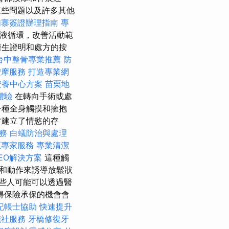
些問題以及許多其他
埔寨簽證辦理指南
專
液循環，改善活動範
醫生證明和處方的按
台中整骨專業推薦
防
按摩服務
打造專業網
安養中心方案
苗栗地
體驗
在轉向手術或處
一種全身觸摸和擁抱
才建立了情慾的存
務
白蟻防治與處理
正專家服務
專業清潔
EO解決方案
這種觸
和動作來誘導放鬆狀
些人可能可以透過醫
得保險承保的機會會
記帳士協助
快速提升
儀社服務
牙橋修復牙