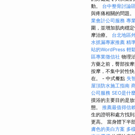
動。
台中整骨討論
與疼痛相關的問題
業會計公司服務
專
圍，並增加肌肉穩定
摩治療。
台北地區
水抓漏專家推薦
精
站的WordPress
輕
區專業徵信社
物理治
方藥之前，臀部按摩
按摩，不集中於性快
在。 - 中式餐點
失
屋頂防水施工指南
公司服務
SEO是什
摸浴的主要目的是放
態。
推薦最值得信賴
生的證明和處方找
更高。 當身體下半
膚色的美白方案
多