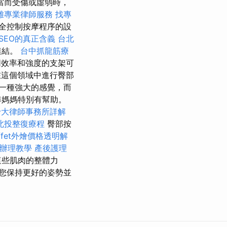
當而受傷或虛弱時，
雄專業律師服務
找專
全控制按摩程序的設
SEO的真正含義
台北
連結。
台中抓龍筋療
效率和強度的支架可
這個領域中進行臀部
一種強大的感覺，而
準媽媽特別有幫助。
十大律師事務所詳解
北投整復療程
臀部按
uffet外燴價格透明解
辦理教學
產後護理
這些肌肉的整體力
您保持更好的姿勢並