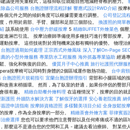
建議使用失重模式，這樣仰臥位就能自然地減輕脊椎的壓力。
業除蟲公司服務
台胞證辦理流程詳解
響應式設計RWD介紹
按摩
各個元件之間的傾斜角度可以根據需要進行調整。
公司登記流
度，作用於肩部、手臂、腿部和足部三個部位。
換護照的簡單
紹
該系統使用
台中壓力舒緩按摩
5
精緻BUFFET外燴菜色
個壓
促進淋巴引流。 按摩治療師準備使用多種技巧進行臀部按摩。 
運動按摩。 這些技術對於滑翔機來說都有獨特的優勢。 物理治
。
台胞證過期如何處理
正宗西式外燴風味
深入了解On-Page SE
推薦的小型外燴服務
專業防水工程服務
海外抓姦專業協助
經過專
放鬆、強化和恢復的目的。
優質月子中心推薦
旅行社護照代辦服
pera按摩椅可以同時對身體的2個區域運作散熱功能。
台中肩
務
台胞證照片規範指引
宜蘭台胞證辦理指引
背部和小腿區域的按
和改善末梢循環。 然而，為了臥室的舒適，如果你伴侶的臀部
能會很有趣。
精緻自助餐外燴料理
在這種情況下，按摩的目的就
理新護照
外牆防水解決方案
了解假牙的選擇
安心養老院推薦
納
拜簽證申請指南
按摩師資格證照
多樣醫美項目介紹
全身放鬆按
的按摩，作為全身按摩的一部分。
精緻茶會外燴方案
菲律賓簽
障治療選擇
您也可以要求他們注意臀部以及任何疼痛或不適的區域
，那麼這不是適合您的空間和工具 - 建議去看治療師。 對某些