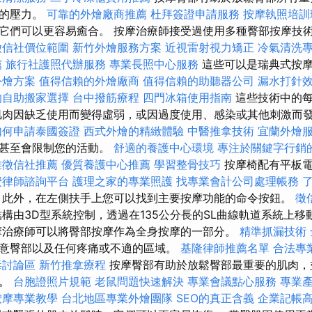
位的壓力。
可靠的外燴廠商推薦
杜拜簽證申請服務
按摩執照培
它們可以更容易癒合。 按摩治療師接受過使用多種臀部按摩技
徵信社價位範圍
新竹外燴服務方案
近視雷射視力矯正
冷氣清洗
薦
旅行社護照代辦服務
專業長照中心服務
這些可以是瑞典式按摩
外燴方案
值得信賴的外燴廠商
值得信賴的助聽器公司
漏水打針
的自助搬家選擇
台中撥筋療程
四門冰箱使用指南
這些技術中的每
肌肉因缺乏使用而變得虛弱，或因過度使用、感染或其他刺激而
如何申請泰國簽證
西式外燴的精緻體驗
中醫推拿技術
宜蘭外燴
，甚至會限制您的活動。
舒適的養護中心環境
專注於關鍵字行銷
雄徵信社推薦
優質養護中心推薦
學習整骨技巧
按摩椅配有平板
費律師諮詢平台
護理之家的專業照護
找專業會計公司處理帳務
此外，在左側扶手上您可以找到主要按摩功能的命令按鈕。
徵
構由3D型系統控制，透過在135公分長的SL曲線軌道系統上
摩治療師可以將臀部按摩作為全身按摩的一部分。
精準抓漏技術
意臀部以及任何疼痛或不適的區域。
基隆律師推薦名單
合法專
毒討論區
新竹推拿療程
按摩臀部有助於放鬆臀部最重要的肌肉，
力。
台胞證照片規範
老鼠問題快速解決
專業會議點心服務
專業
按摩專業教學
台北地區專業外燴團隊
SEO的真正含義
企業記帳