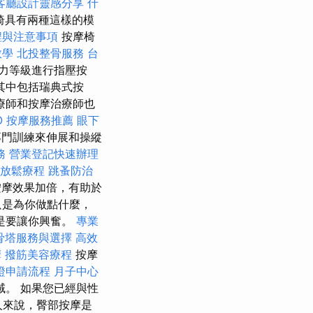
客廳設計靈感分享
什
椅具有兩種這樣的模
程與注意事項
按摩椅
教學
北投整骨服務
台
力等級進行指壓按
其中包括瑞典式按
療師和按摩治療師也
O
按摩服務推薦
眼下
門訓練來伸展和操縱
務
營業登記快速辦理
頸放鬆療程
跳蚤防治
摩效果加倍，有助於
只是為你做點什麼，
是要讓你興奮。
專業
骨塔服務與選擇
高效
摩
撥筋美容療程
按摩
證申請流程
月子中心
。 如果您已經與性
人來說，臀部按摩是