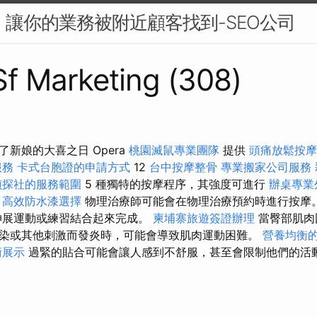
O：讓你的業務被附近顧客找到-SEO公司
 Sf Marketing (308)
新娘的大喜之日 Opera
桃園滅鼠專業團隊
提供
頭痛放鬆按
服務
卡式台胞證的申請方式
12
台中按摩整骨
專業搬家公司服務
偵探社的服務範圍
5 種獨特的按摩程序，其強度可進行
辦桌專業
高效防水漆選擇
物理治療師可能會在物理治療預約時進行按摩
伸展運動或練習結合起來完成。
柬埔寨旅遊簽證辦理
當臀部肌肉
染或其他刺激而發炎時，可能會導致肌肉運動困難。
營養均衡
術展示
過緊的貼合可能會讓人感到不舒服，甚至會限制他們的活