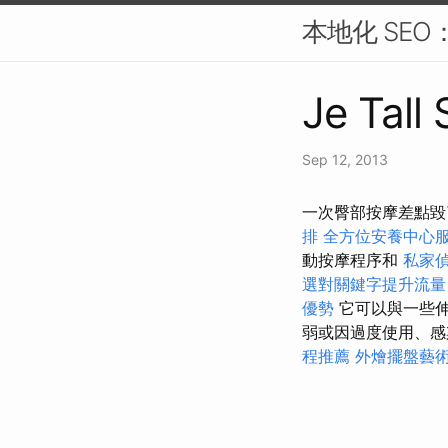
本地化 SE
Je Tall
Sep 12, 2013
一次臀部按摩差點毀了
排
全方位安養中心
動按摩程序和
私家
選對關鍵字提升流量
優勢
它可以與一些
弱或因過度使用、感
程推薦
外燴擺盤藝