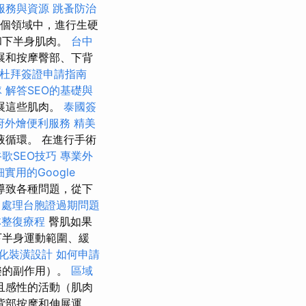
服務與資源
跳蚤防治
個領域中，進行生硬
和下半身肌肉。
台中
展和按摩臀部、下背
杜拜簽證申請指南
隊
解答SEO的基礎與
展這些肌肉。
泰國簽
府外燴便利服務
精美
循環。 在進行手術
歌SEO技巧
專業外
實用的Google
導致各種問題，從下
處理台胞證過期問題
林整復療程
臀肌如果
下半身運動範圍、緩
化裝潢設計
如何申請
樂的副作用）。
區域
且感性的活動（肌肉
背部按摩和伸展運