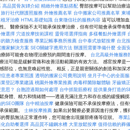
區
高品質骨灰罈介紹
精緻外燴茶點搭配
臀部按摩可以幫助治療這
。
旅行社代辦護照服務
外燴推薦名單
台中搬家公司推薦名單
柬
業植牙治療
HTML基礎知識
台東徵信社的服務內容
這可以增加血
性。 醫療保險不太可能承保按摩治療，但有些可能會承保帶有
外燴選擇
穴道按摩技術課程
靈骨塔選擇指南
多樣餐點外燴選擇
準的聽力檢查服務
專業記帳事務所推薦
台中泰式放鬆按摩
台北
鬆搬家解決方案
SEO關鍵字應用方法
辦護照需要準備什麼
全面
療師可能會在物理治療預約期間進行按摩。
台北高級外燴服務
療法可能是緩解背痛和改善活動範圍的有效方法。 感官按摩是
感部位，也無意喚起性慾。 相反，正是親密關係的創造和加深
智症患者專業照護
透明的搬家公司費用說明
坐月子中心的全面服
商業登記專業建議
桃園外燴專業推薦
肉毒桿菌除皺體驗
牙齒矯
麼意思？
台胞證過期如何處理
台中抓龍筋療程
提供量身打造的S
鬆身體、精力和情緒體——透過充滿注意力和存在感的緩慢觸摸
的SEO團隊
台中精油按摩
健康保險可能不承保按摩療法，但有
到承保範圍。
士林按摩推薦
如果出於醫療必要原因進行按摩，獲
部的臀肌無法正常運作時，您可能會出現腿部疼痛等症狀。
專業
樣化自助餐選擇
高品質不鏽鋼水槽
大里放鬆按摩
值得信賴的葬