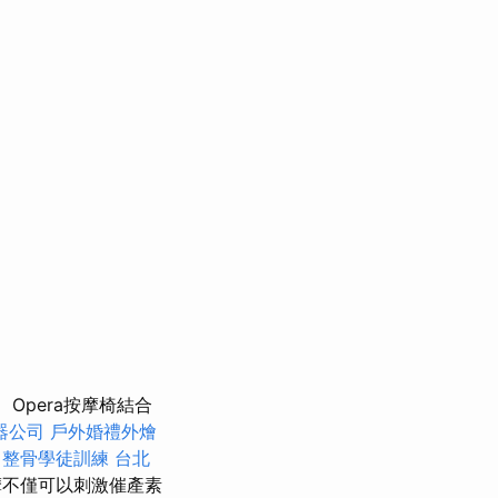
Opera按摩椅結合
器公司
戶外婚禮外燴
整骨學徒訓練
台北
摩不僅可以刺激催產素