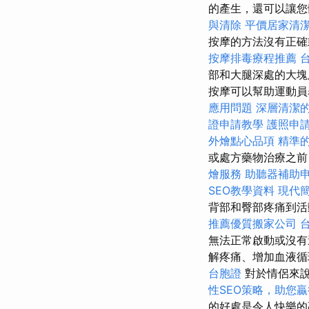
的產生，還可以讓您
與清除
平價居家清潔
按摩的方法沒有正確
按摩排毒療程推薦
部和大腿深處的大
按摩可以幫助運動員
應用問題
深層清潔
證申請教學
護照申
外燴點心品項
精準
或處方藥物治療之前
燴服務
助聽器補助
SEO教學資料
現代
背部和臀部疼痛到
推薦優質搬家公司
無法正常啟動或沒有
解疼痛、增加血液
台胞證
對於情侶來說
性SEO策略，助您
的好處是令人快樂