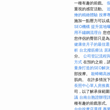
一種有趣的前戲。
重視的感官活動。
燴的精緻體驗
按摩
施加一點壓力可以成
SEO機構
提升當地曝光
用不鏽鋼流理台
您也
您伴侶的臀部只是為
健康坐月子的最佳選
析
台北撥筋療法
居
分。
公司登記流程
方式
在預約之前，請
量身打造的SEO解
部按摩。
殺蟑螂高
肌肉。 在許多情況
長照中心單人房推薦
司，以了解承保範圍
議
台南台胞證辦理
種有趣的前戲形式
台中按摩店選擇
專