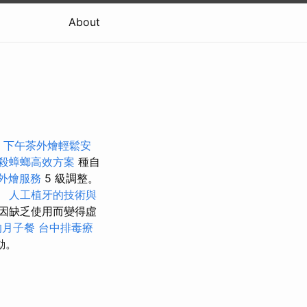
About
摩
下午茶外燴輕鬆安
殺蟑螂高效方案
種自
外燴服務
5 級調整。
。
人工植牙的技術與
因缺乏使用而變得虛
的月子餐
台中排毒療
動。