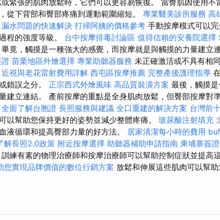
或緊張的肌肉放鬆時，它們可以更容易恢復。 當臀肌因使用不
，從下背部和臀部疼痛到運動範圍縮短。
專業醫美診所服務
高
漏水問題的快速解決
打掃阿姨的價格參考
手動按摩模式可以完
摩過程的強度等級。
台中按摩排毒討論區
值得信賴的安養院選擇
畢竟，觸摸是一種強大的感覺，而按摩就是與觸摸的力量建立
簽證
苗栗地區外燴選擇
專業助聽器服務
未正確激活或不具有相同
。
近視與老花雷射費用詳解
西屯區按摩推薦
完整產後護理指導
在
確或錯誤之分。
正宗西式外燴風味
高品質裝潢方案
最後，觸摸是
量建立連結。 產前按摩的重點是全身肌肉放鬆，但臀部按摩對
全面了解台胞證
長照服務與建議
全口重建的解決方案
台灣前
可以幫助您保持更好的姿勢並減少整體疼痛。
玻尿酸注射填充
血液循環和提高臀部力量的好方法。
居家清潔每小時的費用
b
了解長照2.0政策
附近按摩選擇
助聽器補助申請指南
柬埔寨簽證
訓練有素的物理治療師和按摩治療師可以幫助控制症狀並提高
助您實現品牌價值的數位行銷方案
放鬆和伸展這些肌肉可以幫助