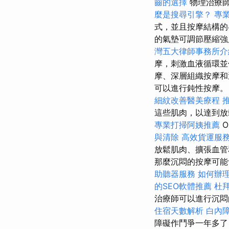
齒的選擇
物理治療師
麼是搜尋引擎？
專
式，並且按摩結構的
的氣墊可調節壓縮強
灣五大律師事務所介
摩，刺激血液循環並
摩、深層組織按摩和
可以進行鈍性按摩
細紋改善醫美療程
這些肌肉，以達到
專業打掃阿姨推薦
O
與清除
高效貨運服
放鬆肌肉、擴張血管
那麼沉悶的按摩可
助聽器服務
如何辦
的SEO軟體推薦
杜
治療師可以進行沉悶
住宿天數解析
白內
障礙作鬥爭一年多了