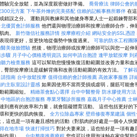
體驗完全放鬆，並為深度親密做好準備。
喬骨療法
律師公會的
300元方案
下午茶外燴的完美搭配
信賴的記帳事務所夥伴
在這
或錯誤之分。 運動員與教練和其他健身專業人士一起鍛鍊臀部
台北優質會計師服務
他們還與物理治療師和按摩治療師合作，伸
塊肌肉。
新竹徵信社服務詳情
按摩療程介紹
網站安全的SSL憑證
表現得更好，並更快地從傷勢中恢復過來。
可靠的防水工程團
的醫美做臉體驗
然後，物理治療師或按摩治療師可以與您一起伸
請步驟
月子中心價格透明資訊
如何申請台胞證
逢甲放鬆按摩
到
的聽力檢查服務
這可以幫助您慢慢恢復活動範圍並改善力量和血液
，臀部按摩療法是緩解背痛和改善活動範圍的有效方法。
了解谷
申請指南
台中放鬆按摩
值得信賴的會計師推薦
高效家事服務
詳細
簡約主臥室設計靈感
如果因使用不當而受損或虛弱，腿筋可能會
活動範圍縮短。
精緻茶會點心選擇
台中中醫整骨
防水膠使用方法
台中地區的台胞證服務
專業牙醫診所服務
嘉義月子中心推薦
士
達到應有的效率和力量，就會阻礙體育活動。 這些包括更好的
循環和更快的肌肉恢復。
全方位除蟲專家
壁癌修復專業建議
個性
，這也是一項有趣且感性的活動（對肌肉的好處是一個令人快
贏得在地市場
快速打掃技巧
對於夫妻來說，這也恰好是一項有趣
的副作用）。
台中整復推薦療程
您也可以使用泡沫軸在家中幫助