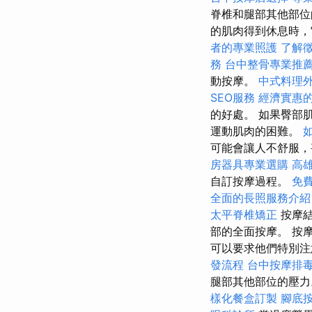
脊椎和腿部其他部
的肌肉得到休息時，
者的專業照護
了解
務
台中整骨專業推
動按摩。
中式料理
SEO服務
經濟實惠
的好處。 如果臀部
運動肌肉的困難。
可能會讓人不舒服
房器具專業選購
高
自訂按摩過程。
免
全面的長照服務介紹
太平脊椎矯正
按摩結
部的全面按摩。 按
可以要求他們特別注
發流程
台中按摩排
腿部其他部位的壓
樣化餐盒訂製
腳底