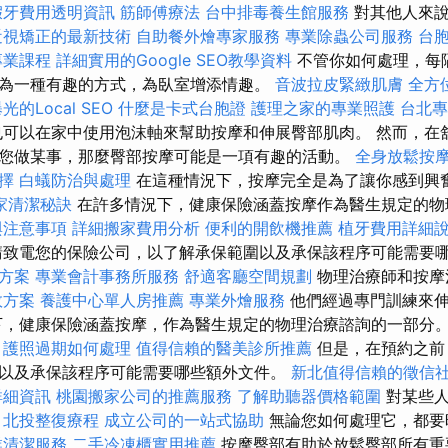
假牙費用透明資訊
筋師傅療法
台中排毒養生館服務
對其他人來
近視矯正的最新技術
自助餐外燴專家服務
專業除蟲公司服務
台
專業課程
詳細實用的Google SEO教學資料
不管你如何處理，每
為一種有趣的方式，為臥室增添情趣。
音波拉皮緊緻肌膚
全方
的Local SEO
什麼是卡式台胞證
護理之家的專業照護
台北專
可以在家中使用泡沫軸來幫助按摩和伸展臀部肌肉。 然而，在
您做某事，那麼臀部按摩可能是一項有趣的活動。
全身放鬆按
擇
白蟻防治與處理
在這種情況下，按摩完全是為了讓你感到興
家清潔秘訣
在許多情況下，健康保險涵蓋按摩作為醫生規定的物
與注意事項
詳細搬家費用分析
便利的開飲機推薦
植牙費用詳細
致電您的保險公司，以了解承保範圍以及承保該程序可能需要
決方案
專業會計事務所服務
舒適客廳空間規劃
物理治療師和按摩
效方案
養護中心單人房推薦
專業外燴服務
他們經過專門訓練來伸
下，健康保險涵蓋按摩，作為醫生規定的物理治療諮詢的一部分
護照過期如何處理
值得信賴的醫美診所推薦
但是，在預約之前
以及承保該程序可能需要哪些額外文件。
新北值得信賴的徵信
詳細資訊
桃園搬家公司的推薦服務
了解助聽器價格範圍
對某些人
。
北投整復療程
成立公司的一站式協助
無論您如何處理它，都要
業清潔服務
二手冷凍櫃實用推薦
按摩臀部有助於放鬆臀部所有重