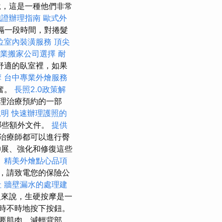
說，這是一種他們非常
胞證辦理指南
歐式外
隔一段時間，對捲髮
位室內裝潢服務
頂尖
業搬家公司選擇
耐
舒適的臥室裡，如果
摩
台中專業外燴服務
奮。
長照2.0政策解
理治療預約的一部
說明
快速辦理護照的
哪些額外文件。
提供
治療師都可以進行臀
展、強化和修復這些
。
精美外燴點心品項
，請致電您的保險公
社
牆壁漏水的處理建
來說，生硬按摩是一
時不時地按下按鈕。
要肌肉，減輕背部、