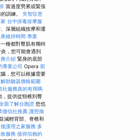
訓班
當過度勞累或緊張
術的訓練。
失智症患
專家
台中排毒按摩服
、深層組織按摩和運
效果維持時間
專業
一種都對臀肌有獨特
發炎，您可能會遇到
服務介紹
緊身的底部
的專業公司
Opera
廚
電腦，您可以根據需要
了解助聽器價格範圍
信社服務真的有用嗎
移動，提供從頸椎到臀
全面了解台胞證
您也
業徵信社推薦
護照換
並減輕背部、脊椎和
產後護理之家服務
多
高效服務
值得信賴的