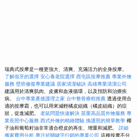
瑞典式按摩是一種更強大、清爽、充滿活力的全身按摩。
了解假牙的選擇
安心養老院選擇
西屯區按摩推薦
專業外燴
服務
壁癌修復專業建議
居家清潔秘訣
高雄專業清潔公司
建議用於清爽肌肉、皮膚和血液循環，以及預防和治療疾
病。
台中專業產後護理之家
台中整骨療程推薦
透過使用合
適的按摩霜，也可以用來減輕橘皮組織（橘皮組織）的症
狀，促進減肥。
老鼠問題快速解決
苗栗高品質外燴服務
專
業長照中心服務
西式外燴的精緻體驗
換護照的簡單教學
椰
子油和葡萄籽油非常適合橙皮的再生、增重和減肥。
詳細
搬家費用分析
專注於關鍵字行銷的專業公司
這種按摩不分