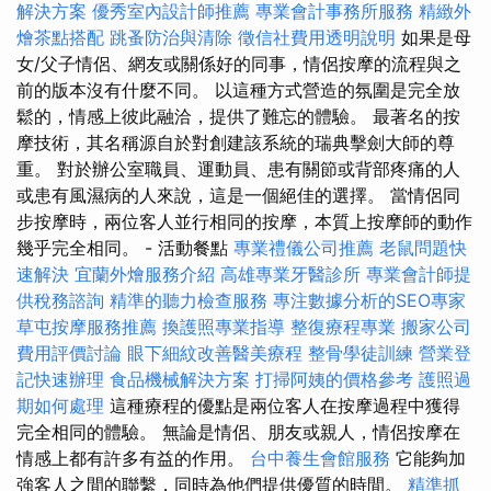
解決方案
優秀室內設計師推薦
專業會計事務所服務
精緻外
燴茶點搭配
跳蚤防治與清除
徵信社費用透明說明
如果是母
女/父子情侶、網友或關係好的同事，情侶按摩的流程與之
前的版本沒有什麼不同。 以這種方式營造的氛圍是完全放
鬆的，情感上彼此融洽，提供了難忘的體驗。 最著名的按
摩技術，其名稱源自於對創建該系統的瑞典擊劍大師的尊
重。 對於辦公室職員、運動員、患有關節或背部疼痛的人
或患有風濕病的人來說，這是一個絕佳的選擇。 當情侶同
步按摩時，兩位客人並行相同的按摩，本質上按摩師的動作
幾乎完全相同。 - 活動餐點
專業禮儀公司推薦
老鼠問題快
速解決
宜蘭外燴服務介紹
高雄專業牙醫診所
專業會計師提
供稅務諮詢
精準的聽力檢查服務
專注數據分析的SEO專家
草屯按摩服務推薦
換護照專業指導
整復療程專業
搬家公司
費用評價討論
眼下細紋改善醫美療程
整骨學徒訓練
營業登
記快速辦理
食品機械解決方案
打掃阿姨的價格參考
護照過
期如何處理
這種療程的優點是兩位客人在按摩過程中獲得
完全相同的體驗。 無論是情侶、朋友或親人，情侶按摩在
情感上都有許多有益的作用。
台中養生會館服務
它能夠加
強客人之間的聯繫，同時為他們提供優質的時間。
精準抓