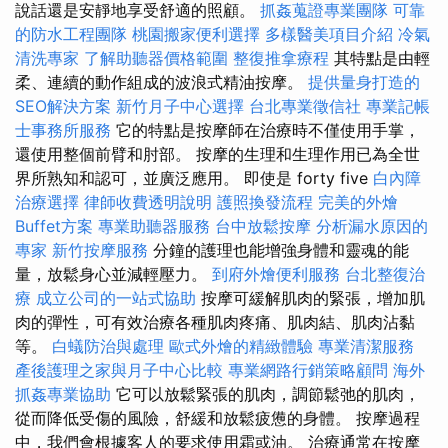
說話還是安靜地享受舒適的照顧。
抓姦蒐證專業團隊
可靠
的防水工程團隊
桃園搬家便利選擇
多樣醫美項目介紹
冷氣
清洗專家
了解助聽器價格範圍
整復推拿療程
其特點是由輕
柔、連續的動作組成的波浪式精油按摩。
提供量身打造的
SEO解決方案
新竹月子中心選擇
台北專業徵信社
專業記帳
士事務所服務
它的特點是按摩師在治療時不僅使用手掌，
還使用整個前臂和肘部。 按摩的生理和生理作用已為全世
界所熟知和認可，並廣泛應用。 即使是 forty five
白內障
治療選擇
律師收費透明說明
護照換發流程
完美的外燴
Buffet方案
專業助聽器服務
台中放鬆按摩
分析漏水原因的
專家
新竹按摩服務
分鐘的護理也能增強身體和靈魂的能
量，放鬆身心並減輕壓力。
到府外燴便利服務
台北整復治
療
成立公司的一站式協助
按摩可緩解肌肉的緊張，增加肌
肉的彈性​​，可有效治療各種肌肉疼痛、肌肉結、肌肉沾黏
等。
白蟻防治與處理
歐式外燴的精緻體驗
專業清潔服務
產後護理之家與月子中心比較
專業網路行銷策略顧問
海外
抓姦專業協助
它可以放鬆緊張的肌肉，調節鬆弛的肌肉，
從而降低受傷的風險，舒緩和放鬆疲憊的身體。 按摩過程
中，我們會根據客人的要求使用霜或油。 治療通常在按摩