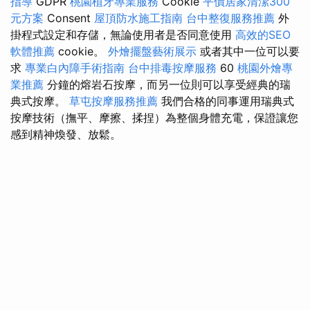
指導
GDPR
桃園植牙專業服務
Cookie
平價居家清潔300
元方案
Consent
屋頂防水施工指南
台中整復服務推薦
外
掛程式設定和存儲，無論使用者是否同意使用
高效的SEO
軟體推薦
cookie。
外燴擺盤藝術展示
或者其中一位可以要
求
專業白內障手術指南
台中排毒按摩服務
60
桃園外燴專
業推薦
分鐘的熔岩石按摩，而另一位則可以享受經典的瑞
典式按摩。
草屯按摩服務推薦
我們合格的同事運用瑞典式
按摩技術（撫平、摩擦、揉捏）為整個身體充電，保證讓您
感到精神煥發、放鬆。