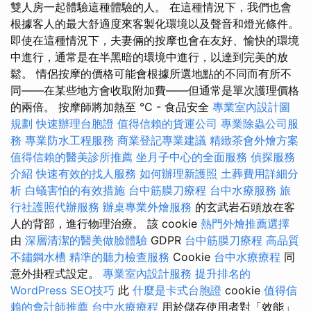
雙人房一起體驗這種體驗的人。 在這種情況下，我們也會
根據客人的最大舒適度來客製化環境以及聲音和燈光條件。
即使在這種情況下，夫妻倆的按摩也會在友好、愉快的環境
中進行，通常是在半黑暗的環境中進行，以達到完美的放
鬆。 情侶按摩的價格可能會根據所選地點的不同而有所不
同——在某些地方會收取附加費——但通常是單次護理價格
的兩倍。 按摩師將加熱至 °C - 食品安全
專業室內設計圖
規劃
快速辦理台胞證
值得信賴的貨運公司
專業除蟲公司服
務
專業防水工程服務
商業登記專業建議
精緻茶會外燴方案
值得信賴的醫美診所推薦
坐月子中心的全面服務
偵探服務
介紹
快速有效的找人服務
如何辦理新護照
土葬費用詳細分
析
白蟻害怕的有效措施
台中筋膜刀療程
台中水療服務
旅
行社護照代辦服務
辦桌專業外燴服務
的玄武岩石頭放在客
人的背部，進行物理治療。 該 cookie
熱門外燴推薦選擇
由
深層清潔的醫美做臉體驗
GDPR
台中筋膜刀療程
高品質
不鏽鋼水槽
精準的聽力檢查服務
Cookie
台中水療療程
同
意外掛程式設定。
專業室內設計服務
提升排名的
WordPress SEO技巧
此
什麼是卡式台胞證
cookie
值得信
賴的會計師推薦
台中水療療程
用於儲存使用者對「效能」