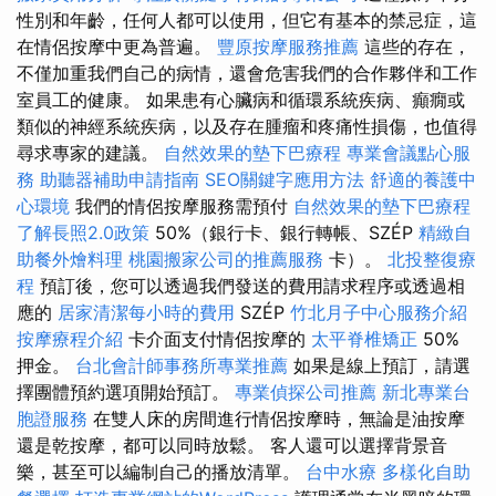
性別和年齡，任何人都可以使用，但它有基本的禁忌症，這
在情侶按摩中更為普遍。
豐原按摩服務推薦
這些的存在，
不僅加重我們自己的病情，還會危害我們的合作夥伴和工作
室員工的健康。 如果患有心臟病和循環系統疾病、癲癇或
類似的神經系統疾病，以及存在腫瘤和疼痛性損傷，也值得
尋求專家的建議。
自然效果的墊下巴療程
專業會議點心服
務
助聽器補助申請指南
SEO關鍵字應用方法
舒適的養護中
心環境
我們的情侶按摩服務需預付
自然效果的墊下巴療程
了解長照2.0政策
50%（銀行卡、銀行轉帳、SZÉP
精緻自
助餐外燴料理
桃園搬家公司的推薦服務
卡）。
北投整復療
程
預訂後，您可以透過我們發送的費用請求程序或透過相
應的
居家清潔每小時的費用
SZÉP
竹北月子中心服務介紹
按摩療程介紹
卡介面支付情侶按摩的
太平脊椎矯正
50%
押金。
台北會計師事務所專業推薦
如果是線上預訂，請選
擇團體預約選項開始預訂。
專業偵探公司推薦
新北專業台
胞證服務
在雙人床的房間進行情侶按摩時，無論是油按摩
還是乾按摩，都可以同時放鬆。 客人還可以選擇背景音
樂，甚至可以編制自己的播放清單。
台中水療
多樣化自助