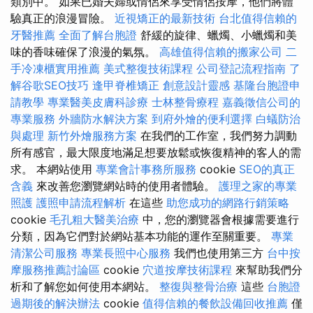
類別中。 如果已婚夫婦或情侶來享受情侶按摩，他們將體
驗真正的浪漫冒險。
近視矯正的最新技術
台北值得信賴的
牙醫推薦
全面了解台胞證
舒緩的旋律、蠟燭、小蠟燭和美
味的香味確保了浪漫的氣氛。
高雄值得信賴的搬家公司
二
手冷凍櫃實用推薦
美式整復技術課程
公司登記流程指南
了
解谷歌SEO技巧
逢甲脊椎矯正
創意設計靈感
基隆台胞證申
請教學
專業醫美皮膚科診療
士林整骨療程
嘉義徵信公司的
專業服務
外牆防水解決方案
到府外燴的便利選擇
白蟻防治
與處理
新竹外燴服務方案
在我們的工作室，我們努力調動
所有感官，最大限度地滿足想要放鬆或恢復精神的客人的需
求。 本網站使用
專業會計事務所服務
cookie
SEO的真正
含義
來改善您瀏覽網站時的使用者體驗。
護理之家的專業
照護
護照申請流程解析
在這些
助您成功的網路行銷策略
cookie
毛孔粗大醫美治療
中，您的瀏覽器會根據需要進行
分類，因為它們對於網站基本功能的運作至關重要。
專業
清潔公司服務
專業長照中心服務
我們也使用第三方
台中按
摩服務推薦討論區
cookie
穴道按摩技術課程
來幫助我們分
析和了解您如何使用本網站。
整復與整骨治療
這些
台胞證
過期後的解決辦法
cookie
值得信賴的餐飲設備回收推薦
僅