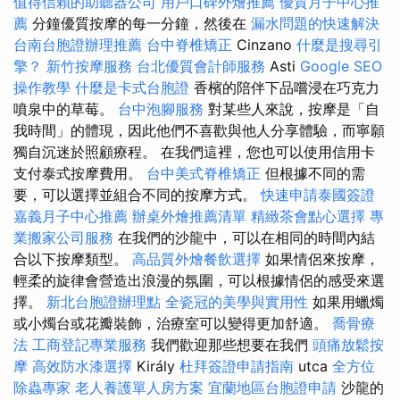
值得信賴的助聽器公司
用戶口碑外燴推薦
優質月子中心推
薦
分鐘優質按摩的每一分鐘，然後在
漏水問題的快速解決
台南台胞證辦理推薦
台中脊椎矯正
Cinzano
什麼是搜尋引
擎？
新竹按摩服務
台北優質會計師服務
Asti
Google SEO
操作教學
什麼是卡式台胞證
香檳的陪伴下品嚐浸在巧克力
噴泉中的草莓。
台中泡腳服務
對某些人來說，按摩是「自
我時間」的體現，因此他們不喜歡與他人分享體驗，而寧願
獨自沉迷於照顧療程。 在我們這裡，您也可以使用信用卡
支付泰式按摩費用。
台中美式脊椎矯正
但根據不同的需
要，可以選擇並組合不同的按摩方式。
快速申請泰國簽證
嘉義月子中心推薦
辦桌外燴推薦清單
精緻茶會點心選擇
專
業搬家公司服務
在我們的沙龍中，可以在相同的時間內結
合以下按摩類型。
高品質外燴餐飲選擇
如果情侶來按摩，
輕柔的旋律會營造出浪漫的氛圍，可以根據情侶的感受來選
擇。
新北台胞證辦理點
全瓷冠的美學與實用性
如果用蠟燭
或小燭台或花瓣裝飾，治療室可以變得更加舒適。
喬骨療
法
工商登記專業服務
我們歡迎那些想要在我們
頭痛放鬆按
摩
高效防水漆選擇
Király
杜拜簽證申請指南
utca
全方位
除蟲專家
老人養護單人房方案
宜蘭地區台胞證申請
沙龍的