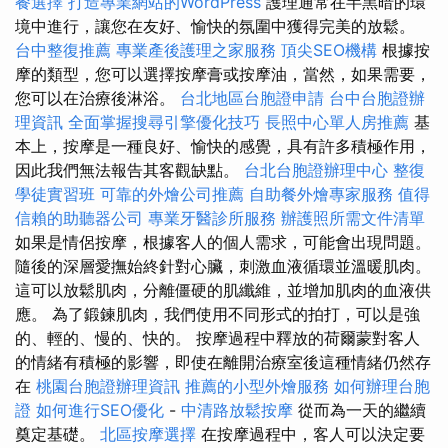
餐選擇
打造專業網站的WordPress
護理通常在半黑暗的環
境中進行，讓您在友好、愉快的氛圍中獲得完美的放鬆。
台中整復推薦
專業產後護理之家服務
頂尖SEO機構
根據按
摩的類型，您可以選擇按摩膏或按摩油，當然，如果需要，
您可以在治療後淋浴。
台北地區台胞證申請
台中台胞證辦
理資訊
全面掌握搜尋引擎優化技巧
長照中心單人房推薦
基
本上，按摩是一種良好、愉快的感覺，具有許多積極作用，
因此我們無法報告其客觀缺點。
台北台胞證辦理中心
整復
學徒實習班
可靠的外燴公司推薦
自助餐外燴專家服務
值得
信賴的助聽器公司
專業牙醫診所服務
辦護照所需文件清單
如果是情侶按摩，根據客人的個人需求，可能會出現問題。
隨後的深層愛撫始終針對心臟，刺激血液循環並溫暖肌肉。
這可以放鬆肌肉，分離僵硬的肌纖維，並增加肌肉的血液供
應。 為了鍛鍊肌肉，我們使用不同形式的拍打，可以是強
的、輕的、慢的、快的。 按摩過程中釋放的荷爾蒙對客人
的情緒有積極的影響，即使在離開治療室後這種情緒仍然存
在
桃園台胞證辦理資訊
推薦的小型外燴服務
如何辦理台胞
證
如何進行SEO優化
-
中清路放鬆按摩
從而為一天的繼續
奠定基礎。
北區按摩選擇
在按摩過程中，客人可以決定要