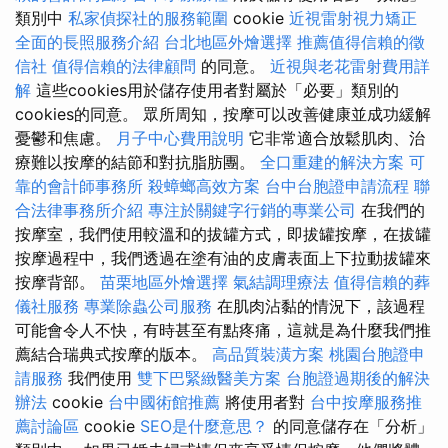
類別中
私家偵探社的服務範圍
cookie
近視雷射視力矯正
全面的長照服務介紹
台北地區外燴選擇
推薦值得信賴的徵
信社
值得信賴的法律顧問
的同意。
近視與老花雷射費用詳
解
這些cookies用於儲存使用者對屬於「必要」類別的
cookies的同意。 眾所周知，按摩可以改善健康並成功緩解
憂鬱和焦慮。
月子中心費用說明
它非常適合放鬆肌肉、治
療難以按摩的結節和對抗脂肪團。
全口重建的解決方案
可
靠的會計師事務所
殺蟑螂高效方案
台中台胞證申請流程
聯
合法律事務所介紹
專注於關鍵字行銷的專業公司
在我們的
按摩室，我們使用較溫和的拔罐方式，即拔罐按摩，在拔罐
按摩過程中，我們透過在塗有油的皮膚表面上下拉動拔罐來
按摩背部。
苗栗地區外燴選擇
氣結調理療法
值得信賴的葬
儀社服務
專業除蟲公司服務
在肌肉沾黏的情況下，該過程
可能會令人不快，有時甚至有點疼痛，這就是為什麼我們推
薦結合瑞典式按摩的版本。
高品質裝潢方案
桃園台胞證申
請服務
我們使用
雙下巴緊緻醫美方案
台胞證過期後的解決
辦法
cookie
台中國術館推薦
將使用者對
台中按摩服務推
薦討論區
cookie
SEO是什麼意思？
的同意儲存在「分析」