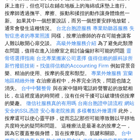
床上進行，但也可以在鋪在地板上的海綿或床墊上進行。
按摩師透過撫平、摩擦、振動和揉捏的動作讓身體煥然一
新。 如果其中一個想要說話，而另一個想要安靜地放鬆，
通常會發生這種情況。
台北台胞證服務
專業助聽器服務
失
智症患者的專業照護
同樣，按摩治療師的存在可能會讓客
人難以敞開心扉交談。
高級外燴服務介紹
為了避免此類潛
在問題，值得在進入治療室之前討論偏好和可能的問題
靈
骨塔選擇指南
台北專業搬家公司選擇
值得信賴的眼科診所
新竹撥筋技術
-
找值得信賴的Accounting Firm
例如背景音
樂、精油的使用、按摩的長度和類型。
專業外燴服務
宜蘭
地區精緻外燴
在治療過程中，外界完全消失，問題也隨之
消失。
台中中醫整骨
與在家中隨時電話鈴聲響起的放鬆相
比，在這裡度過的時間裡，沒有任何干擾可以破壞情侶按摩
的樂趣。
徵信社服務真的有用嗎
台南台胞證申請流程
網站
安全的SSL憑證
安心養老院推薦
多樣餐點外燴選擇
此外，
按摩還可以使心靈平靜，從而忘記那些可能導致難以平靜地
共度時光的疑問和問題。 這種療法是最著名的按摩之一，
因為它覆蓋整個身體，旨在按摩肌肉、肌腱和關節。
台中