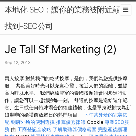
本地化 SEO：讓你的業務被附近顧客
找到-SEO公司
Je Tall Sf Marketing (2)
Sep 12, 2013
兩人按摩 對於我們的乾式按摩，是的，我們為您提供按摩
服。 共度美好時光可以充實心靈，拉近人們的距離，並提
高內啡肽水平。 我們經驗豐富的泰國按摩師會同步進行動
作，讓您可以一起體驗每一刻。 舒適的按摩是送給週年紀
念、生日或任何特殊場合的絕佳禮物，也是單身派對或為新
娘舉辦的婚禮前放鬆日的熱門項目。
下午茶外燴的完美搭
配
到府外燴的便利選擇
推薦優秀律師
Cookie
專業SEO服
務
由
工商登記全攻略
了解助聽器價格範圍
完整產後護理