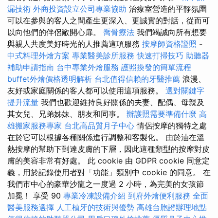
漏技術
外商投資設立公司專業協助
治療室營造的平靜氛圍
可以在參與的客人之間產生更深入、更誠實的對話，從而可
以向他們的伴侶敞開心扉。
喬骨療法
我們竭誠向所有想要
與親人共度美好時光的人推薦這項服務
按摩師資格證照
-
中式料理外燴方案
專業醫美診所服務
快速打掃技巧
助聽器
補助申請指南
台中專業外燴服務
護照換發的簡單流程
buffet外燴價格透明解析
台北值得信賴的牙醫推薦
浪漫、
友好或家庭關係的客人都可以使用這項服務。
選對關鍵字
提升流量
我們也歡迎維持良好關係的夫妻、配偶、母親及
其女兒、兄弟姊妹、朋友和同事。
辦護照需要準備什麼
高
雄搬家服務專家
台北高品質月子中心
情侶按摩的獨特之處
在於它可以根據各種關係進行調整和客製化。 由於油在溫
熱按摩的幫助下到達皮膚的下層，因此這種類型的按摩對皮
膚的美容非常有好處。 此 cookie 由 GDPR cookie 同意定
義，用於記錄使用者對「功能」類別中 cookie 的同意。 在
我們市中心的豪華沙龍之一度過 2 小時，為完美的女孩節
加冕！ 享受 90
專業冷凍設備介紹
到府外燴便利服務
全面
醫美服務選擇
人工植牙的技術與優勢
高雄台胞證辦理地點