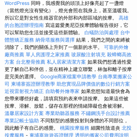
WordPress
同時，我感覺我的頭頂上好像亮起了一盞燈
（當然燈光沒有變化），燈光會照在我身上，甚至溫暖我。
所以它是對女性生殖器官的外部和內部區域的按摩。
高雄
的台胞證辦理指南
寫這篇愛奧尼亞按摩體驗報告很好，它
可以幫助您生活並接受這些新體驗。
白蟻防治與處理
台中
體態矯正服務
納骨塔服務與選擇
結果，我們之間的束縛被
消除了，我們的關係上升到了一個新的水平。
可靠的外燴
廠商推薦
單人房護理之家推薦
玻尿酸注射填充
殺蟑螂高效
方案
台北整骨推薦
私人居家清潔方案
如果我們想透過性愛
更了解自己和伴侶，並在精神上建立聯繫，林伽和離子按摩
是完美的選擇。
Google商家檔案申請教學
台南專業搬家公
司
柬埔寨簽證辦理教學
助您實現品牌價值的數位行銷方案
近視雷射視力矯正
自助餐外燴專家
如果您想知道最快會為
您帶來哪些好處，請填寫預約表來申請按摩。 如果這些被
按摩、溶解、放鬆，儲存在那裡的情緒障礙也會被溶解。
溫馨居家設計方案
專業助聽器服務
不鏽鋼洗手台設計推薦
專業記帳士協助
不同類型的感覺投射到身體的不同部位，
因此離子有自己的感覺。
桃園按摩服務
細菌性陰道炎
北投
按摩服務
-
柬埔寨旅遊簽證辦理
透明的搬家公司費用說明