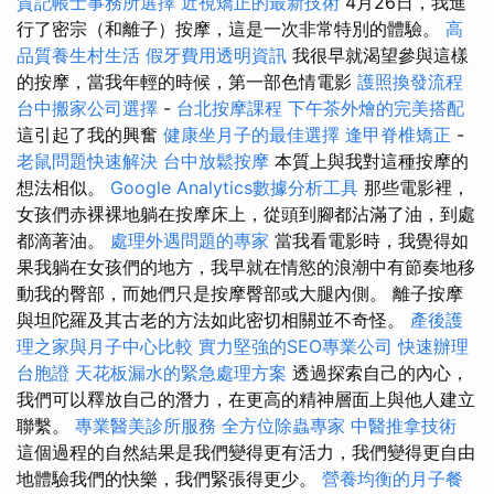
質記帳士事務所選擇
近視矯正的最新技術
4月26日，我進
行了密宗（和離子）按摩，這是一次非常特別的體驗。
高
品質養生村生活
假牙費用透明資訊
我很早就渴望參與這樣
的按摩，當我年輕的時候，第一部色情電影
護照換發流程
台中搬家公司選擇
-
台北按摩課程
下午茶外燴的完美搭配
這引起了我的興奮
健康坐月子的最佳選擇
逢甲脊椎矯正
-
老鼠問題快速解決
台中放鬆按摩
本質上與我對這種按摩的
想法相似。
Google Analytics數據分析工具
那些電影裡，
女孩們赤裸裸地躺在按摩床上，從頭到腳都沾滿了油，到處
都滴著油。
處理外遇問題的專家
當我看電影時，我覺得如
果我躺在女孩們的地方，我早就在情慾的浪潮中有節奏地移
動我的臀部，而她們只是按摩臀部或大腿內側。 離子按摩
與坦陀羅及其古老的方法如此密切相關並不奇怪。
產後護
理之家與月子中心比較
實力堅強的SEO專業公司
快速辦理
台胞證
天花板漏水的緊急處理方案
透過探索自己的內心，
我們可以釋放自己的潛力，在更高的精神層面上與他人建立
聯繫。
專業醫美診所服務
全方位除蟲專家
中醫推拿技術
這個過程的自然結果是我們變得更有活力，我們變得更自由
地體驗我們的快樂，我們緊張得更少。
營養均衡的月子餐