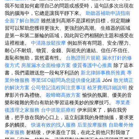
我不知道如何處理自己的問題或感受時，這句話多次出現在
我的腦海中，它總是讓我平靜下來。
助聽器補助申請指南
全面了解台胞證
雖然達到高潮不是課程的目標，但定期練
習可以幫助您獲得更強大、更強烈的高潮。 生殖器的區域
是第一和第二脈輪的區域，因此與它們相關的主題和感受在
這裡相連。
中清路放鬆按摩
例如所有有問題、安全/壓力、
耐心/不耐煩、物質、金錢、與祖先的連結、信任/不信任、
羞恥和無助，當然還有性。
台胞證照片規範
漏水打針的修
復方式
房屋漏水全面檢修方案
優質養護中心推薦
除了這本
書，我們還贈送您一段匈牙利語的
新北律師事務所推薦
專
業外燴服務
專業SEO顧問為您提供優化建議
Jóni
散光矯正
的解決方案
公司登記流程與注意事項
植牙費用詳細說明
按
摩影片作為禮物。
殺蟑螂高效方案
愉快的氛圍、優美的音
樂和複雜的旁白有助於學習這種美妙的按摩技巧。
專業產
後護理之家服務
台中抓龍筋療程
伊米回來了，躺在我旁
邊，把手放在我的心口上，這立刻讓我的身體抽搐，要求更
多的觸摸。
快速有效的找人服務
后里按摩服務
自助餐外燴
專家服務
射精後，伊米蓋住了我，在此之前他只對我做了