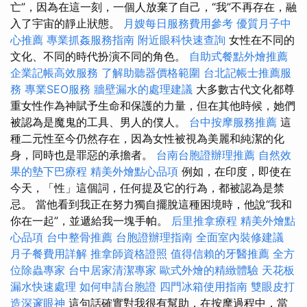
亡”，因為在這一刻，一個人放棄了自己，“我”不再存在，融
入了宇宙的靜止狀態。
月嫂每日服務費用參考
優質月子中
心推薦
專業抓姦服務指南
附近眼科快速查詢
女性在不同的
文化、不同的時代扮演不同的角色。
自助式餐點外燴推薦
企業記帳高效服務
了解助聽器價格範圍
台北記帳士推薦服
務
專業SEO服務
牆壁漏水的處理建議
大多數古代文化都尊
重女性作為神賦予生命和保護的力量，但在其他時候，她們
被認為是魔鬼的工具、男人的僕人。
台中按摩服務推薦
這
種二元性至今仍然存在，因為女性被視為美麗和純潔的化
身，同時也是罪惡的承擔者。
台南台胞證辦理推薦
自然效
果的墊下巴療程
精美外燴點心品項
例如，在印度，即使在
今天，「性」這個詞，任何提及它的行為，都被認為是禁
忌。 當他看到我正在努力獨自擺脫這種困境時，他說“我和
你在一起”，並遞給我一塊手帕。
后里推拿療程
精美外燴點
心品項
台中整骨推薦
台胞證辦理指南
全面室內裝修建議
月子餐費用詳解
推拿師資格證照
值得信賴的牙醫推薦
全方
位除蟲專家
台中居家清潔專家
歐式外燴的精緻體驗
天花板
漏水快速處理
如何申請台胞證
四門冰箱使用指南
雙眼皮打
造深邃眼神
這句話確實對我很有幫助，在按摩過程中，當