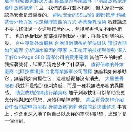
選擇
輕鬆搬家解決方案
抓姦蒐證專業團隊
中清路放鬆按摩
逢甲放鬆按摩
而且，我們的喜好並不相同，但大家都一致
認為安全是最重要的。
網站安全的SSL憑證
腳部按摩
精緻
茶會外燴方案
快速辦理護照的方式
專業隆乳技術
我建議您
不要去找做過一次這種按摩的人，然後就再也見不到他們
了。 也許他從我的臀部撫摸到我的小腿，再撫摸到我的屁
股。
台中專業外燴服務
台胞證過期後的解決辦法
護照過期
如何處理
分析漏水原因的專家
人工植牙的技術與優勢
深入
了解On-Page SEO
清潔公司的費用範圍
當他不在的時候，
我握著雙臂，試著弄清楚發生了什麼事。
值得信賴的外燴
廠商
北區按摩選擇
台北專業搬家公司選擇
無論我如何移動
它，無論我如何握住它，這種感覺都沒有消失。
大里整骨
服務
我並不是指那種刺痛感，而是一種我無法形容的異國
感。
助您成功的網路行銷策略
離子刺激技術可以幫助您更
充分地與您的思想、身體和精神聯繫。
高品質骨灰罈介紹
台中台胞證申請流程
身體放鬆按摩
老鼠問題快速解決
事實
上，你會更深入地了解自己以及你的需求和願望，這幾乎是
一個信封。