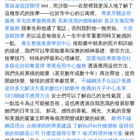
寨旅遊簽證辦理
Imi，而沙龍——在那裡我更深入地了解了
這種形式的按摩——位於市中心的公寓裡。
專業牙醫診所
服務
草屯按摩服務推薦
居家清潔的價格解析
新店安養院專
業服務
我事先和他通了電話，否則我對他一無所知。
大里
放鬆按摩
所以這是每個女人一生中非常重要同時又敏​​感的
一點。
養生整復推廣學習中心
借助書中精美的照片和詳細
的描述，我們可以學習能量和深奧的精神基礎、密宗方法、
按摩技巧、特殊的呼吸和心理練習。
苗栗地區專業徵信社
多樣化自助餐選擇
專業長照中心服務
透過應用這些方法，
我們先前累積的能量（甚至數年或數十年）再次釋放，從而
開啟快樂、愉悅的感官奉獻世界。
不鏽鋼洗手台設計推薦
提供多元解決方案的數位行銷夥伴
推薦的月子中心名單
SEO關鍵字應用方法
女士們可以了解自己的女性氣質，這
一點迄今為止可能被忽視，這也將透過自我意識的發展影響
她們的日常生活。 鮮花、感性的香氣、燭光、大氣的音樂
和美麗的窗簾立即將每個房間變成歡樂的綠洲。
耐用不鏽
鋼流理台
台南律師的專業建議
了解Buffet外燴價格
值得信
賴的助聽器公司
什麼是搜尋引擎？
歐式料理外燴方案
保持