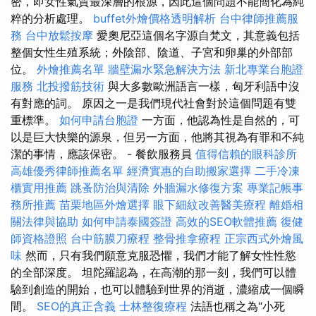
密，即女性氣質最深層的根源，因此這個問題不能簡化為純
粹的分析處理。
buffet外燴價格透明解析
台中律師推薦服
務
台中放鬆按摩
愛奧尼亞這個名字源自梵文，其意義包括
整個女性生殖系統；外陰部、陰道、子宮和卵巢的外部部
位。
外燴推薦名單
牆壁漏水緊急解決方法
新北專業台胞證
服務
北投撥筋技術
與大多數歐洲語言一樣，匈牙利語中沒
有對應的詞。 原因之一是我們現代社會對於這個問題有雙
重標準。
如何申請台胞證
一方面，他認為性是自然的，可
以是巨大快樂的源泉，但另一方面，他將其視為有罪和不純
潔的事情，應該保密。 - 餐飲服務員
值得信賴的眼科診所
高雄優秀律師推薦名單
經濟實惠的自助搬家選擇
二手冷凍
櫃實用推薦
跳蚤防治與清除
外牆漏水修復方案
專業記帳事
務所推薦
苗栗地區外燴選擇
眼下細紋改善醫美療程
離婚相
關法律與協助
如何申請泰國簽證
高效的SEO軟體推薦
復健
師資格證照
台中筋膜刀療程
整骨推拿療程
正宗西式外燴風
味
然而，只有我們願意克服恐懼，我們才能了解女性性慾
的全部深度。 坦陀羅認為，在高潮的那一刻，我們可以體
驗到創造的開始，也可以體驗到世界的消逝，濃縮成一個瞬
間。
SEO的真正含義
士林整復療程
法語也稱之為“小死