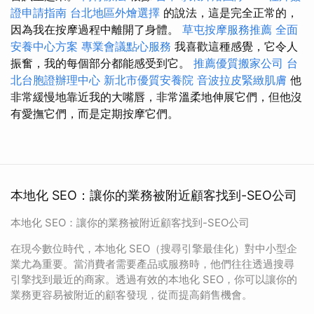
證申請指南
台北地區外燴選擇
的說法，這是完全正常的，
因為我在按摩過程中離開了身體。
草屯按摩服務推薦
全面
安養中心方案
專業會議點心服務
我喜歡這種感覺，它令人
振奮，我的每個部分都能感受到它。
推薦優質搬家公司
台
北台胞證辦理中心
新北市優質安養院
音波拉皮緊緻肌膚
他
非常緩慢地靠近我的大嘴唇，非常溫柔地伸展它們，但他沒
有愛撫它們，而是定期按摩它們。
本地化 SEO：讓你的業務被附近顧客找到-SEO公司
本地化 SEO：讓你的業務被附近顧客找到-SEO公司
在現今數位時代，本地化 SEO（搜尋引擎最佳化）對中小型企
業尤為重要。當消費者需要產品或服務時，他們往往透過搜尋
引擎找到最近的商家。透過有效的本地化 SEO，你可以讓你的
業務更容易被附近的顧客發現，從而提高銷售機會。