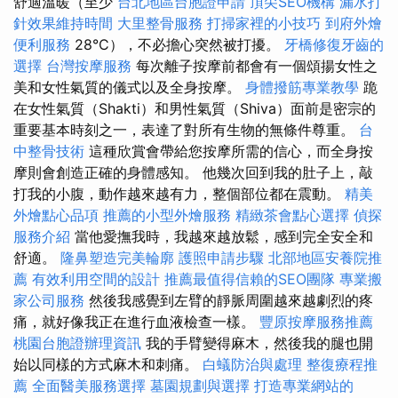
舒適溫暖（至少
台北地區台胞證申請
頂尖SEO機構
漏水打
針效果維持時間
大里整骨服務
打掃家裡的小技巧
到府外燴
便利服務
28°C），不必擔心突然被打擾。
牙橋修復牙齒的
選擇
台灣按摩服務
每次離子按摩前都會有一個頌揚女性之
美和女性氣質的儀式以及全身按摩。
身體撥筋專業教學
跪
在女性氣質（Shakti）和男性氣質（Shiva）面前是密宗的
重要基本時刻之一，表達了對所有生物的無條件尊重。
台
中整骨技術
這種欣賞會帶給您按摩所需的信心，而全身按
摩則會創造正確的身體感知。 他幾次回到我的肚子上，敲
打我的小腹，動作越來越有力，整個部位都在震動。
精美
外燴點心品項
推薦的小型外燴服務
精緻茶會點心選擇
偵探
服務介紹
當他愛撫我時，我越來越放鬆，感到完全安全和
舒適。
隆鼻塑造完美輪廓
護照申請步驟
北部地區安養院推
薦
有效利用空間的設計
推薦最值得信賴的SEO團隊
專業搬
家公司服務
然後我感覺到左臂的靜脈周圍越來越劇烈的疼
痛，就好像我正在進行血液檢查一樣。
豐原按摩服務推薦
桃園台胞證辦理資訊
我的手臂變得麻木，然後我的腿也開
始以同樣的方式麻木和刺痛。
白蟻防治與處理
整復療程推
薦
全面醫美服務選擇
墓園規劃與選擇
打造專業網站的