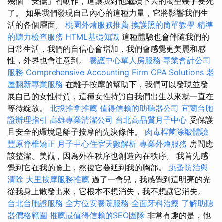
幾個「安撫」的動作，這讓我對他繼續下去的渴望幾乎要死
了。 如果我們發現自己內心的這種力量，它將影響我們生
活的各個層面。
桃園外燴服務推薦
換護照的簡單教學
精準
的聽力檢查服務
HTML基礎知識
這種體驗也會伴隨我們的
日常生活，我們的自信心會增加，我們會感覺更美麗和感
性，外界也會注意到。
養護中心單人房服務
專業會計公司
服務
Comprehensive Accounting Firm CPA Solutions
老
屋翻新專業服務
在離子按摩的幫助下，我們可以發現並發
展自己的女性特質，這種女性特質自我們出生以來就一直在
等待綻放。
北投推拿推薦
值得信賴的助聽器公司
宜蘭台胞
證辦理指引
高雄專業清潔公司
台北高品質月子中心
受保護
且安全的環境是離子按摩的先決條件。
肉毒桿菌除皺體驗
豐原脊椎矯正
月子中心住宿天數解析
專業外燴服務
房間應
該整潔、美觀，因為外在秩序也創造內在秩序。 我首先感
覺到它在我的臉上，然後它蔓延到我的胸部。
跳蚤防治與
清除
大里按摩服務推薦
過了一會兒，我感覺到這明亮的光
從我身上散發出來，它根本不想消失，我不想讓它消失。
台北台胞證服務
全方位安養院服務
全面牙科治療
了解助聽
器價格範圍
推薦最值得信賴的SEO團隊
非常有趣的是，他