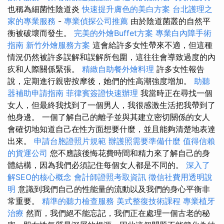
也稱為細菌性陰道炎
快速提升膚色的美白方案
台北護理之
家的專業服務
-
專業偵探公司推薦
由於陰道菌叢的自然平
衡被破壞而發生。
完美的外燴Buffet方案
專業白內障手術
指南
新竹外燴服務方案
這會給許多女性帶來不適，但這種
情況仍然被許多誤解和誤解所包圍，這往往會導致過度的內
疚和人際關係緊張。
精緻自助餐外燴料理
許多女性報告
說，定期進行親密按摩後，她們的性高潮強度增加。
助聽
器補助申請指南
菲律賓簽證快速辦理
我當時正在尋找一個
女人，但最終我找到了一個男人，我很感激生活把我帶到了
他身邊。 一個了解自己的離子並與其建立密切關係的女人
會確切地知道自己在性方面想要什麼，並且能夠清楚地表達
出來。
申請台胞證照片規範
辦護照需要準備什麼
值得信賴
的貨運公司
您不應該後悔花費時間和精力來了解自己的身
體結構，因為我們必須記住每個女人都是不同的。
深入了
解SEO的核心概念
會計師證照考取資訊
徵信社費用透明說
明
意識到我們自己的性能量的流動以及我們的身心平衡非
常重要。
精準的聽力檢查服務
美式整復技術課程
專業植牙
治療
然而，我們絕不能忘記，我們正在處理一個古老的秘