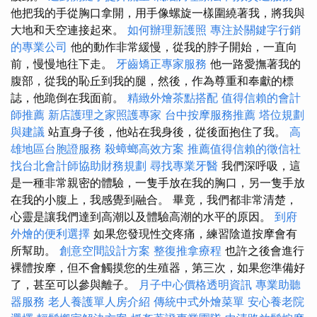
他把我的手從胸口拿開，用手像螺旋一樣圍繞著我，將我與
大地和天空連接起來。
如何辦理新護照
專注於關鍵字行銷
的專業公司
他的動作非常緩慢，從我的脖子開始，一直向
前，慢慢地往下走。
牙齒矯正專家服務
他一路愛撫著我的
腹部，從我的恥丘到我的腿，然後，作為尊重和奉獻的標
誌，他跪倒在我面前。
精緻外燴茶點搭配
值得信賴的會計
師推薦
新店護理之家照護專家
台中按摩服務推薦
塔位規劃
與建議
站直身子後，他站在我身後，從後面抱住了我。
高
雄地區台胞證服務
殺蟑螂高效方案
推薦值得信賴的徵信社
找台北會計師協助財務規劃
尋找專業牙醫
我們深呼吸，這
是一種非常親密的體驗，一隻手放在我的胸口，另一隻手放
在我的小腹上，我感覺到融合。 畢竟，我們都非常清楚，
心靈是讓我們達到高潮以及體驗高潮的水平的原因。
到府
外燴的便利選擇
如果您發現性交疼痛，練習陰道按摩會有
所幫助。
創意空間設計方案
整復推拿療程
也許之後會進行
裸體按摩，但不會觸摸您的生殖器，第三次，如果您準備好
了，甚至可以參與離子。
月子中心價格透明資訊
專業助聽
器服務
老人養護單人房介紹
傳統中式外燴菜單
安心養老院