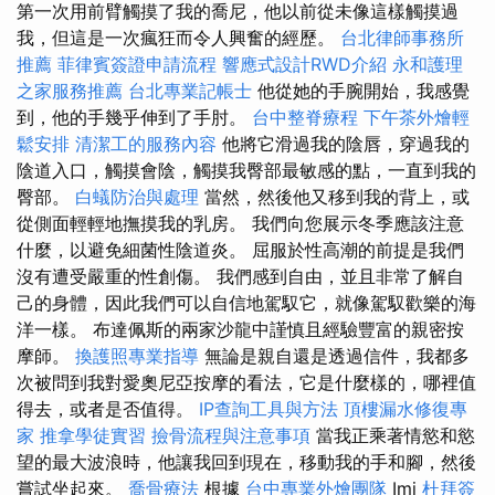
第一次用前臂觸摸了我的喬尼，他以前從未像這樣觸摸過
我，但這是一次瘋狂而令人興奮的經歷。
台北律師事務所
推薦
菲律賓簽證申請流程
響應式設計RWD介紹
永和護理
之家服務推薦
台北專業記帳士
他從她的手腕開始，我感覺
到，他的手幾乎伸到了手肘。
台中整脊療程
下午茶外燴輕
鬆安排
清潔工的服務內容
他將它滑過我的陰唇，穿過我的
陰道入口，觸摸會陰，觸摸我臀部最敏感的點，一直到我的
臀部。
白蟻防治與處理
當然，然後他又移到我的背上，或
從側面輕輕地撫摸我的乳房。 我們向您展示冬季應該注意
什麼，以避免細菌性陰道炎。 屈服於性高潮的前提是我們
沒有遭受嚴重的性創傷。 我們感到自由，並且非常了解自
己的身體，因此我們可以自信地駕馭它，就像駕馭歡樂的海
洋一樣。 布達佩斯的兩家沙龍中謹慎且經驗豐富的親密按
摩師。
換護照專業指導
無論是親自還是透過信件，我都多
次被問到我對愛奧尼亞按摩的看法，它是什麼樣的，哪裡值
得去，或者是否值得。
IP查詢工具與方法
頂樓漏水修復專
家
推拿學徒實習
撿骨流程與注意事項
當我正乘著情慾和慾
望的最大波浪時，他讓我回到現在，移動我的手和腳，然後
嘗試坐起來。
喬骨療法
根據
台中專業外燴團隊
Imi
杜拜簽