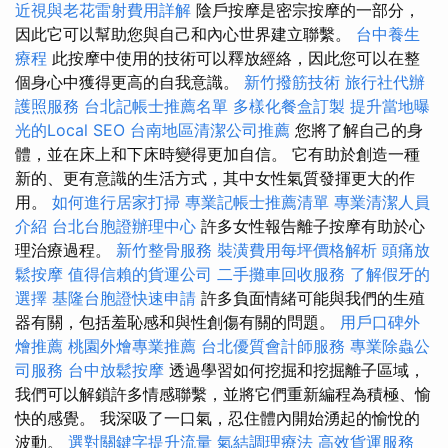
近視與老花雷射費用詳解
陰戶按摩是密宗按摩的一部分，
因此它可以幫助您與自己和內心世界建立聯繫。
台中養生
療程
此按摩中使用的技術可以釋放經絡，因此您可以在整
個身心中獲得更高的自我意識。
新竹撥筋技術
旅行社代辦
護照服務
台北記帳士推薦名單
多樣化餐盒訂製
提升當地曝
光的Local SEO
台南地區清潔公司推薦
您將了解自己的身
體，並在床上和下床時變得更加自信。 它有助於創造一種
新的、更有意識的生活方式，其中女性氣質發揮更大的作
用。
如何進行居家打掃
專業記帳士推薦清單
專業清潔人員
介紹
台北台胞證辦理中心
許多女性報告離子按摩有助於心
理治療過程。
新竹整骨服務
裝潢費用每坪價格解析
頭痛放
鬆按摩
值得信賴的貨運公司
二手攤車回收服務
了解假牙的
選擇
基隆台胞證快速申請
許多負面情緒可能與我們的生殖
器有關，包括羞恥感和與性創傷有關的問題。
用戶口碑外
燴推薦
桃園外燴專業推薦
台北優質會計師服務
專業除蟲公
司服務
台中放鬆按摩
透過學習如何挖掘和挖掘離子區域，
我們可以解鎖許多情感聯繫，並將它們重新編程為積極、愉
快的感覺。 我深吸了一口氣，忍住體內開始湧起的愉悅的
波動。
選對關鍵字提升流量
氣結調理療法
高效貨運服務