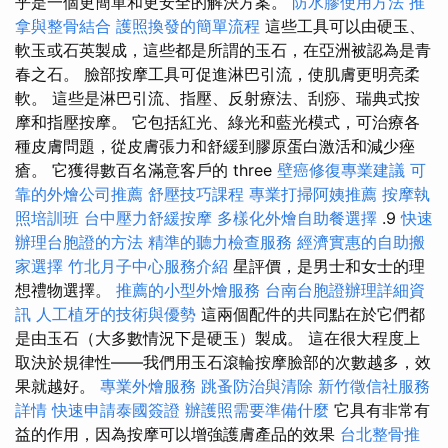
乎是一個更簡單和更安全的解決方案。
防水膠使用方法
推
拿與整骨結合
護照換發的簡單流程
這些工具可以由硬玉、
軟玉或石英製成，這些都是所謂的玉石，在亞洲被認為是青
春之石。 臉部按摩工具可促進淋巴引流，使肌膚更明亮柔
軟。 這些是淋巴引流、指壓、反射療法、刮痧、瑞典式按
摩和指壓按摩。 它包括紅光、綠光和藍光模式，可治療各
種皮膚問題，從皮膚張力和舒緩到膠原蛋白激活和減少痤
瘡。 它獲得數百名滿意客戶的 three
壁癌修復專業建議
可
靠的外燴公司推薦
舒壓技巧課程
專業打掃阿姨推薦
按摩執
照培訓班
台中壓力舒緩按摩
多樣化外燴自助餐選擇
.9
快速
辦理台胞證的方法
精準的聽力檢查服務
經濟實惠的自助搬
家選擇
竹北月子中心服務介紹
星評價，是男士和女士的理
想禮物選擇。
推薦的小型外燴服務
台南台胞證辦理詳細資
訊
人工植牙的技術與優勢
這兩個配件的共同點在於它們都
是由玉石（大多數情況下是硬玉）製成。 這在很大程度上
取決於規律性——我們用玉石滾輪按摩臉部的次數越多，效
果就越好。
專業外燴服務
跳蚤防治與清除
新竹徵信社服務
詳情
快速申請泰國簽證
辦護照需要準備什麼
它具有非常有
益的作用，因為按摩可以增強護膚產品的效果
台北整骨推