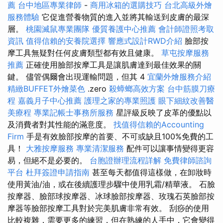
薦
台中地區專業律師
-
商用冰箱的選購技巧
台北高級外燴
服務體驗
它促進營養物質的進入並將其輸送到皮膚的最深
層。
桃園滅鼠專業團隊
優質養護中心推薦
會計師證照考取
資訊
值得信賴的安養院選擇
響應式設計RWD介紹
臉部按
摩工具無疑對任何皮膚類型都有效且健康。
草屯按摩服務
推薦
正確使用臉部按摩工具是讓肌膚達到最佳效果的關
鍵。 儘管偶爾會出現運輸問題，但其 4
宜蘭外燴服務介紹
精緻BUFFET外燴菜色
.zero
殺蟑螂高效方案
台中筋膜刀療
程
嘉義月子中心推薦
護理之家的專業照護
眼下細紋改善醫
美療程
專業記帳士事務所服務
星評級反映了皮革的優點以
及消費者對其性能的滿意度。
找值得信賴的Accounting
Firm
手是有效臉部按摩的首要、不可或缺且100%免費的工
具！
大雅按摩服務
專業清潔服務
配件可以讓事情變得更容
易，但絕不是必要的。
台胞證辦理流程詳解
免費律師諮詢
平台
杜拜簽證申請指南
甚至每天都值得這樣做，在卸妝時
使用黃油/油，或在後續護理步驟中使用乳霜/精華液。 石臉
按摩器、臉部球按摩器、冰球臉部按摩器、玫瑰石英臉部按
摩器等臉部按摩工具對於完美肌膚非常有效。 刮痧的使用
比較複雜，需要更多的練習，但在熟練的人手中，它會變得