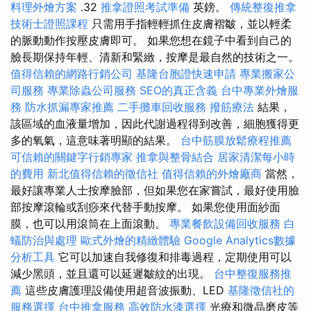
料理外燴方案
.32
推拿證照考試準備
英鎊。
傳統整復推拿
技術士證照課程
只需用手指輕輕抓住皮膚褶皺，並以輕柔
的脈動動作按壓皮膚即可。 如果您想在鏡子中看到自己的
臉長期保持年輕、清新和緊緻，按摩是最自然的技術之一。
值得信賴的網路行銷公司
基隆台胞證快速申請
專業搬家公
司服務
專業除蟲公司服務
SEO的真正含義
台中專業外燴服
務
防水抓漏專家推薦
二手攤車回收服務
撥筋療法
結果，
該區域的血液量增加，因此代謝過程得到改善，細胞獲得更
多的氧氣，這意味著明顯的結果。
台中筋膜放鬆療程推薦
可信賴的關鍵字行銷專家
推拿與整骨結合
居家清潔每小時
的費用
新北值得信賴的徵信社
值得信賴的外燴廠商
當然，
最好讓專業人士按摩臉部，但如果您在家嘗試，最好使用臉
部按摩滾輪或刮痧來代替手動按摩。 如果您使用面紗面
膜，也可以用滾筒在上面滾動。
專業餐飲設備回收服務
白
蟻防治與處理
歐式外燴的精緻體驗
Google Analytics數據
分析工具
它可以加速自我修復和排毒過程，定期使用可以
減少黑頭，並且還可以延遲皺紋的出現。
台中整復服務推
薦
這些皮膚護理設備使用超音波振動、LED
基隆徵信社的
服務選擇
台中推拿服務
高效防水漆選擇
光療和微晶磨皮等