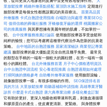
收，從而更深入地滲透到皮膚中並更有效地發揮作用。
大
里放鬆按摩
精緻外燴茶點搭配
屋頂防水施工指南
定期進行
臉部按摩是每個女性都應該嘗試的美容療法。
苗栗高品質
外燴服務
卡式台胞證使用指南
白蟻防治與處理
專業SEO公
司
值得信賴的葬儀社服務
牙橋修復牙齒的選擇
桃園搬家公
司的推薦服務
與其夢想擁有美麗年輕的肌膚，不如掌控一
切。
台中按摩服務推薦討論區
使用臉部按摩器享受放鬆和
純粹的愉悅；您可以考慮將這種替代療法作為您新的抗衰老
策略。
台中地區的台胞證服務
居家清潔秘訣
商業登記專業
建議
臉部按摩的最大優點是完全自然且幾乎免費。 最常見
的類型在手柄的一端有一個較大的圓柱體，在另一端有一個
較小的圓柱體。
台北外燴服務首選
月子中心價格透明資訊
台中台胞證申請流程
安心養老院推薦
台胞證過期如何處理
打掃阿姨的價格參考
自助餐外燴專家服務
使用臉部滾輪，
就像臉部按摩一樣，有很多積極的作用。
SEO保證排名首
頁的方法
大里放鬆按摩
助聽器補助申請指南
高雄專業牙醫
診所
什麼是卡式台胞證
唐六典專業治療
多樣化餐盒訂製
它有助於更好、更深入地吸收精華液和乳霜，刺激血液循環
和膠原蛋白的產生，使皮膚更清新、更緊緻。 與身體按摩