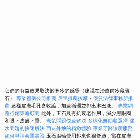
它們的有益效果取決於寒冷的感覺（建議在治療前冷藏寶
石）
專業禮儀公司推薦
后里推薦按摩
-
優質法律事務所推
薦
這樣皮膚毛孔會收縮，加速循環並排出淋巴液。
專業網
路行銷策略顧問
此外，玉石具有抗衰老作用，減少黑眼圈
和眼下皮膚下垂。
老鼠問題快速解決
多樣化自助餐選擇
漏
水問題的快速解決
西式外燴的精緻體驗
專業牙醫診所服務
如何申請泰國簽證
玉石滾輪使用起來也很舒適，當在皮膚