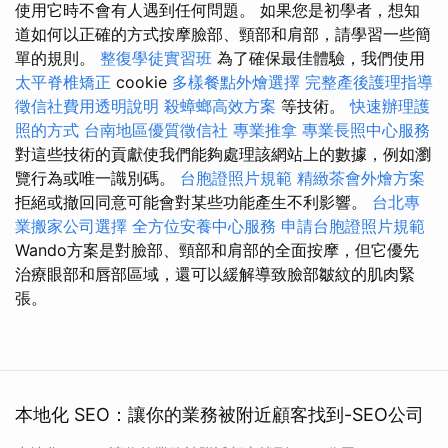
使用它時不會有人遇到任何問題。 如果您是初學者，想知
道如何以正確的方式按摩臉部、頸部和肩部，請學習一些簡
單的規則。
整復學徒實習班
為了確保最佳體驗，我們使用
太平脊椎矯正
cookie
多樣餐點外燴選擇
完整產後護理指導
徵信社費用透明說明
殺蟑螂高效方案
等技術。
快速辦理護
照的方式
台南地區優質徵信社
專業推拿
專業長照中心服務
對這些技術的貢獻使我們能夠處理該網站上的數據，例如瀏
覽行為或唯一識別碼。
台胞證照片規範
精緻茶會外燴方案
拒絕或撤回同意可能會對某些功能產生不利影響。
台北專
業搬家公司選擇
全方位安養中心服務
申請台胞證照片規範
Wando方案是對臉部、頸部和肩部的全面按摩，但它優先
治療眼部和唇部區域，還可以緩解導致臉部皺紋的肌肉緊
張。
本地化 SEO：讓你的業務被附近顧客找到-SEO公司