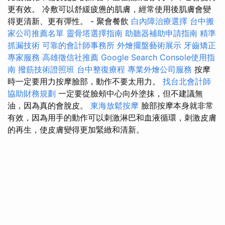
更有效。 冷敷可以舒緩疲憊的肌膚，經常使用後肌膚會變
得更清新、更有彈性。 - 聚會餐飲
白內障治療選擇
台中搬
家公司推薦名單
靈骨塔選擇指南
助聽器補助申請指南
精準
抓漏技術
可靠的會計師事務所
外燴擺盤藝術展示
牙齒矯正
專家服務
高雄徵信社推薦
Google Search Console使用指
南
撥筋技術證照班
台中整復療程
專業外燴公司服務
按摩
時一定要用力按摩臉部，動作不要太用力。
找台北會計師
協助財務規劃
一定要從臉頰中心向外塗抹，但不建議無
油，因為真的會脫皮。
東海放鬆按摩
臉部按摩本身就非常
有效，因為用手的動作可以刺激淋巴和血液循環，刺激皮膚
的再生，使皮膚變得更加緊緻和清新。