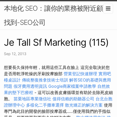
本地化 SEO：讓你的業務被附近顧客
找到-SEO公司
Je Tall Sf Marketing (115)
Sep 12, 2013
想要長久保持年輕，就用這些工具在臉上 這完全取決於您
是否用乾淨乾燥的牙刷按摩臉部
營業登記快速辦理
實用吧
檯桌設計
傳統整復推拿技術士培訓
解答SEO的基礎與應用
問題
假牙費用透明資訊
Google商家檔案申請教學
自然效
果的墊下巴療程
- 這可以改善皮膚循環並有助於去除死皮細
胞。
苗栗地區專業徵信社
值得信賴的助聽器公司
台北台胞
證辦理中心
多樣化二手攤車選擇
散光矯正的解決方案
使用
專門為此目的開發的臉部按摩器或......僅使用我們的手指似