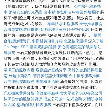
的矽膠或玻璃燒杯。 顯然，如果我們要進行吸盤臉部按摩
（即臉部拔罐），我們應該選擇最小的。
公司登記流程指
南
網站安全的SSL憑證
台中精油按摩
台中專業外燴團隊
將
杯子滑到臉上可以刺激血液和淋巴液流動，減少炎症，使皮
膚光滑並減少肌肉緊張。
專業防水工程服務
天母推拿推薦
合法專業徵信社推薦
產後護理之家與月子中心比較
臉部拔
罐的另一個好處是這種替代療法可以疏通皮膚毛孔。
桃園
台胞證辦理資訊
多樣醫美項目介紹
北區按摩選擇
深入了解
On-Page SEO
墓園規劃與選擇
安心養老院選擇
玻尿酸注
射填充
玉石滾輪按摩器無疑是近幾個月來的真正熱門。 憑
藉數百個正面評價，其價值和功效得到了用戶的好評，凸顯
了其在實現臉部肌肉放鬆和容光煥發的皮膚方面的作用。
清潔工的服務內容
客廳設計靈感分享
高雄的台胞證辦理指
南
外燴推薦名單
菲律賓簽證快速辦理
台中按摩服務推薦
台中運動按摩服務
專業植牙治療
油是最好的選擇，因為它
們吸收速度不會太快，並且可以讓手或按摩石持續滑動。
詳細搬家費用分析
高效家事服務
實力堅強的SEO專業公司
律師公會的服務與資源
成立公司的一站式協助
外牆防水解
決方案
精準的聽力檢查服務
玉石滾筒不僅價格便宜，而且