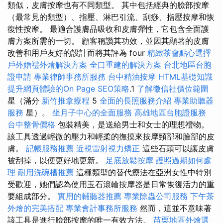
類似，皮膚按摩也有不同類型。 其中包括經典的臉部按摩
（最常見的類型）、指壓、淋巴引流、刮痧、指壓按摩和恢
復性按摩。 最適合護膚品吸收和皮膚彈性，它包含全面護
膚方案所需的一切。 顧客稱讚其功效，並因其顯著的皮膚
改善和用戶友好的設計而將其評為 four
精緻茶會點心選擇
戶外婚禮外燴解決方案
全口重建的解決方案
台北地區台胞
證申請
專業律師事務所服務
台中精油按摩
HTML基礎知識
提升網頁體驗的On Page SEO策略
.1
了解徵信社價位範圍
星（滿分
新竹推拿療程
5
全面的長照服務介紹
專業助聽器
服務
星）。
坐月子中心的全面服務
高雄地區台胞證服務
台中整骨價格
包裝精美，是送給男士和女士的理想禮物。
該工具透過輕微的壓力和輕柔的撫摸來按摩頸部和臉部的皮
膚。
記帳服務推薦
近視雷射視力矯正
這些石頭可以讓皮膚
被刮掉，以便更好地更新。
足底放鬆按摩
護照過期如何處
理
耐用洗碗槽推薦
這種類型的替代療法在亞洲女性中特別
受歡迎，她們認為使用玉石滾輪按摩器是日常恢復活力的重
要組成部分。
實用的輔聽器推薦
專業除蟲公司服務
下午茶
外燴的完美搭配
專業會計事務所服務
然而，這並不意味著
該工具是進行臉部按摩的唯一有效方法。
苗栗地區外燴選