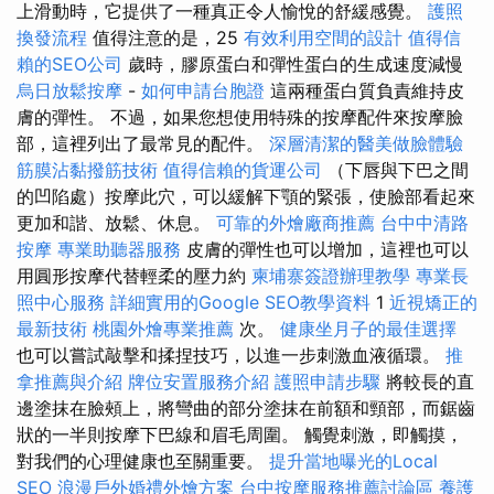
上滑動時，它提供了一種真正令人愉悅的舒緩感覺。
護照
換發流程
值得注意的是，25
有效利用空間的設計
值得信
賴的SEO公司
歲時，膠原蛋白和彈性蛋白的生成速度減慢
烏日放鬆按摩
-
如何申請台胞證
這兩種蛋白質負責維持皮
膚的彈性。 不過，如果您想使用特殊的按摩配件來按摩臉
部，這裡列出了最常見的配件。
深層清潔的醫美做臉體驗
筋膜沾黏撥筋技術
值得信賴的貨運公司
（下唇與下巴之間
的凹陷處）按摩此穴，可以緩解下顎的緊張，使臉部看起來
更加和諧、放鬆、休息。
可靠的外燴廠商推薦
台中中清路
按摩
專業助聽器服務
皮膚的彈性也可以增加，這裡也可以
用圓形按摩代替輕柔的壓力約
柬埔寨簽證辦理教學
專業長
照中心服務
詳細實用的Google SEO教學資料
1
近視矯正的
最新技術
桃園外燴專業推薦
次。
健康坐月子的最佳選擇
也可以嘗試敲擊和揉捏技巧，以進一步刺激血液循環。
推
拿推薦與介紹
牌位安置服務介紹
護照申請步驟
將較長的直
邊塗抹在臉頰上，將彎曲的部分塗抹在前額和頸部，而鋸齒
狀的一半則按摩下巴線和眉毛周圍。 觸覺刺激，即觸摸，
對我們的心理健康也至關重要。
提升當地曝光的Local
SEO
浪漫戶外婚禮外燴方案
台中按摩服務推薦討論區
養護