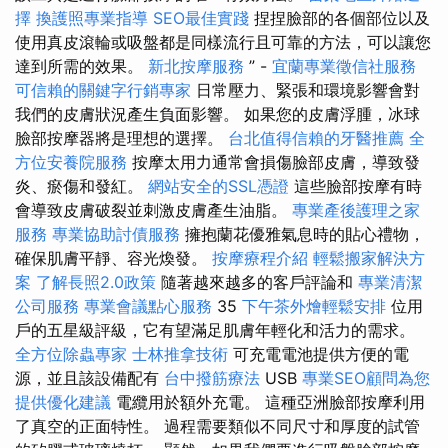
擇
換護照專業指導
SEO最佳實踐
捏捏臉部的各個部位以及
使用真皮滾輪或吸盤都是同樣流行且可靠的方法，可以讓您
達到所需的效果。
新北按摩服務
” -
宜蘭專業徵信社服務
可信賴的關鍵字行銷專家
日常壓力、緊張和環境影響會對
我們的皮膚狀況產生負面影響。 如果您的皮膚浮腫，冰球
臉部按摩器將是理想的選擇。
台北值得信賴的牙醫推薦
全
方位安養院服務
按摩太用力通常會損傷臉部皮膚，導致發
炎、瘀傷和發紅。
網站安全的SSL憑證
這些臉部按摩有時
會導致皮膚破裂並刺激皮膚產生油脂。
專業產後護理之家
服務
專業協助討債服務
擁抱蘭花優雅氣息時的貼心禮物，
確保肌膚平靜、容光煥發。
按摩療程介紹
輕鬆搬家解決方
案
了解長照2.0政策
隨著越來越多的客戶評論和
專業清潔
公司服務
專業會議點心服務
35
下午茶外燴輕鬆安排
位用
戶的五星級評級，它有望滿足肌膚年輕化和活力的需求。
全方位除蟲專家
士林推拿技術
可充電電池提供方便的電
源，並且該設備配有
台中撥筋療法
USB
專業SEO顧問為您
提供優化建議
電纜用於額外充電。 這種亞洲臉部按摩利用
了真空的正面特性。 過程需要類似不同尺寸和厚度的試管