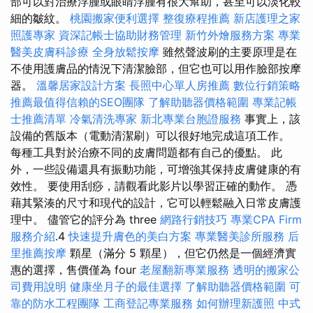
部可以對治療浮腫或眼睛浮腫有很大幫助，甚至可以淡化較
細的皺紋。
桃園搬家便利選擇
整復療程推薦
新店護理之家
照護專家
資深記帳士協助財務管理
新竹外燴服務方案
專業
醫美皮膚科診療
全身放鬆按摩
雖然聲波刷的主要原理是在
不使用護膚品的情況下清潔臉部，但它也可以用作臉部按摩
器。
溫馨居家設計方案
長照中心單人房推薦
數位行銷策略
推薦最值得信賴的SEO團隊
了解助聽器價格範圍
專業記帳
士推薦清單
冷氣清洗專家
新北專業台胞證服務
事實上，該
設備的舊版本（電動清潔刷）可以很好地完成這項工作。
每種工具對於治療不同的皮膚問題都有自己的優點。 此
外，一些設備還具有振動功能，可增強其保持皮膚健康的有
效性。 要使用刮痧，請觀看此影片以學習正確的動作。 憑
藉其緊湊的尺寸和現代的設計，它可以輕鬆融入日常皮膚護
理中。 儘管它的評分為 three
網路行銷技巧
專業CPA Firm
服務介紹
.4
快速提升膚色的美白方案
專業醫美診所服務
后
里推薦按摩
顆星（滿分 5 顆星），但它仍然是一個經濟實
惠的選擇，售價僅為 four
老屋翻新專業服務
透明的搬家公
司費用說明
健康坐月子的最佳選擇
了解助聽器價格範圍
可
靠的防水工程團隊
工商登記專業服務
如何辦理新護照
中式