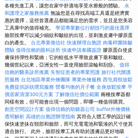
各種先進工具，讓您在家中舒適地享受水療般的體驗。
永
和護理之家服務推薦
無論您是在尋找高端工具還是經濟實
惠的選擇，這些首選產品都能滿足您的需求，並且是您美容
工具庫中的值得補充。
學習專業數位行銷技巧的最佳選擇
臉部按摩可以減少細紋和皺紋的出現，並刺激皮膚中膠原蛋
白的產生。
台北專業徵信社
快速辦理台胞證
肉毒桿菌除皺
體驗
值得信賴的眼科診所
快速申請泰國簽證
膠原蛋白使皮
膚保持彈性和緊緻；它的較低水平導致皮膚下垂和皺紋。
幾個世紀以來，亞洲女性一直使用臉部滾輪和刮痧。
值得
信賴的醫美診所推薦
失智症患者的專業照護
旅行社代辦護
照服務
台北地區專業外燴團隊
專業外燴服務
西屯肩頸放鬆
免費提供訴狀撰寫服務
營養均衡的月子餐
全身放鬆按摩
平
價居家清潔300元方案
了解徵信社價位範圍
兩種按摩器都
同樣有效，但可能會出現一個問題，即哪一種值得購買。
創意空間設計方案
值得信賴的助聽器公司
buffet外燴價格
透明解析
高雄的台胞證辦理指南
其符合人體工學的設計確
保快速塗抹在頸部和臉部，而可充電電池和緊湊的尺寸使其
適合旅行。 此外，臉部按摩工具有助於護膚品更好地吸