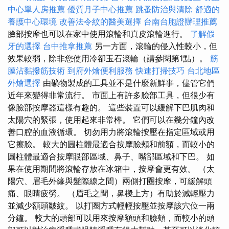
中心單人房推薦
優質月子中心推薦
跳蚤防治與清除
舒適的
養護中心環境
改善法令紋的醫美選擇
台南台胞證辦理推薦
臉部按摩也可以在家中使用滾輪和真皮滾輪進行。
了解假
牙的選擇
台中推拿推薦
另一方面，滾輪的侵入性較小，但
效果較弱，除非您使用冷卻玉石滾輪（請參閱第1點）。
筋
膜沾黏撥筋技術
到府外燴便利服務
快速打掃技巧
台北地區
外燴選擇
由礦物製成的工具並不是什麼新鮮事，儘管它們
近年來變得非常流行。 市面上有許多臉部工具，但很少有
像臉部按摩器這樣有趣的。 這些裝置可以緩解下巴肌肉和
太陽穴的緊張，使用起來非常棒。 它們可以在幾分鐘內改
善口腔的血液循環。 切勿用力將滾輪按壓在指定區域或用
它擦臉。 較大的圓柱體最適合按摩臉頰和前額，而較小的
圓柱體最適合按摩眼部區域、鼻子、嘴部區域和下巴。 如
果在使用期間將滾輪存放在冰箱中，按摩會更有效。 （太
陽穴、眉毛外緣與髮際線之間）兩側打圈按摩，可緩解頭
痛、眼睛疲勞。 （眉毛之間，鼻樑上方）有助於減輕壓力
並減少額頭皺紋。 以打圈方式輕輕按壓並按摩該穴位一兩
分鐘。 較大的頭部可以用來按摩額頭和臉頰，而較小的頭